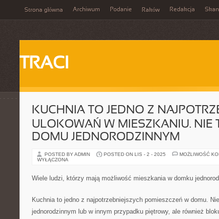
Archiwum
Podanie
Redakcja
Skan
Strona główna
Raków
TRACI
KUCHNIA TO JEDNO Z NAJPOTRZ
ULOKOWAŃ W MIESZKANIU. NIE 
DOMU JEDNORODZINNYM
POSTED BY ADMIN
POSTED ON LIS - 2 - 2025
MOŻLIWOŚĆ K
WYŁĄCZONA
Wiele ludzi, którzy mają możliwość mieszkania w domku jednoro
Kuchnia to jedno z najpotrzebniejszych pomieszczeń w domu. Nie 
jednorodzinnym lub w innym przypadku piętrowy, ale również bloku