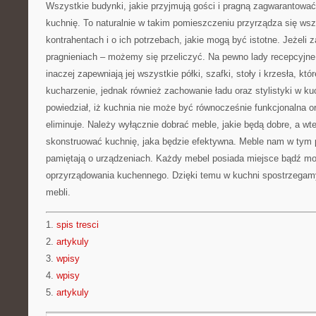
Wszystkie budynki, jakie przyjmują gości i pragną zagwarantowa
kuchnię. To naturalnie w takim pomieszczeniu przyrządza się wszy
kontrahentach i o ich potrzebach, jakie mogą być istotne. Jeżeli
pragnieniach – możemy się przeliczyć. Na pewno lady recepcyjne
inaczej zapewniają jej wszystkie półki, szafki, stoły i krzesła, któ
kucharzenie, jednak również zachowanie ładu oraz stylistyki w kuc
powiedział, iż kuchnia nie może być równocześnie funkcjonalna or
eliminuje. Należy wyłącznie dobrać meble, jakie będą dobre, a w
skonstruować kuchnię, jaka będzie efektywna. Meble nam w tym
pamiętają o urządzeniach. Każdy mebel posiada miejsce bądź moż
oprzyrządowania kuchennego. Dzięki temu w kuchni spostrzegamy
mebli.
1.
spis tresci
2.
artykuly
3.
wpisy
4.
wpisy
5.
artykuly