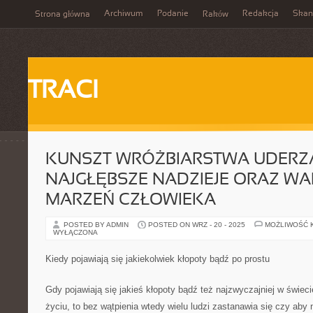
Archiwum
Podanie
Redakcja
Skan
Strona główna
Raków
TRACI
KUNSZT WRÓŻBIARSTWA UDERZ
NAJGŁĘBSZE NADZIEJE ORAZ W
MARZEŃ CZŁOWIEKA
POSTED BY ADMIN
POSTED ON WRZ - 20 - 2025
MOŻLIWOŚĆ 
WYŁĄCZONA
Kiedy pojawiają się jakiekolwiek kłopoty bądź po prostu
Gdy pojawiają się jakieś kłopoty bądź też najzwyczajniej w świec
życiu, to bez wątpienia wtedy wielu ludzi zastanawia się czy aby 