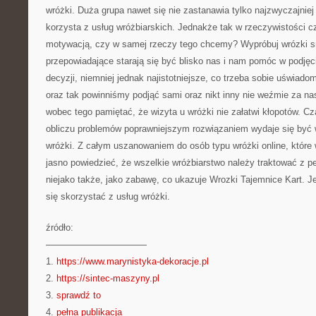
wróżki. Duża grupa nawet się nie zastanawia tylko najzwyczajniej
korzysta z usług wróżbiarskich. Jednakże tak w rzeczywistości 
motywacją, czy w samej rzeczy tego chcemy? Wypróbuj wrózki 
przepowiadające starają się być blisko nas i nam pomóc w podj
decyzji, niemniej jednak najistotniejsze, co trzeba sobie uświado
oraz tak powinniśmy podjąć sami oraz nikt inny nie weźmie za na
wobec tego pamiętać, że wizyta u wróżki nie załatwi kłopotów. C
obliczu problemów poprawniejszym rozwiązaniem wydaje się być w
wróżki. Z całym uszanowaniem do osób typu wróżki online, które
jasno powiedzieć, że wszelkie wróżbiarstwo należy traktować z
niejako także, jako zabawę, co ukazuje Wrozki Tajemnice Kart. J
się skorzystać z usług wróżki.
źródło:
———————————
1.
https://www.marynistyka-dekoracje.pl
2.
https://sintec-maszyny.pl
3.
sprawdź to
4.
pełna publikacja