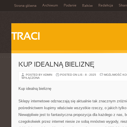
Archiwum
Podanie
Redakcja
Skan
Strona główna
Raków
TRACI
KUP IDEALNĄ BIELIZNĘ
POSTED BY ADMIN
POSTED ON LIS - 8 - 2025
MOŻLIWOŚĆ K
WYŁĄCZONA
Kup idealną bieliznę
Sklepy internetowe odznaczają się aktualnie tak znacznym zróżn
pośrednictwem kupimy właściwie wszystkie rzeczy, o jakich tylk
Niewątpliwie jest to fantastyczna propozycja dla każdego z nas,
czegokolwiek przez internet niesie ze sobą mnóstwo wygody, nieza