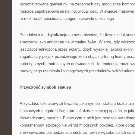
personalizowane grawerunki na zegarkach czy modularnie kompo
rosnące zapotrzebowanie na indywidualność. W świecie masowej 
to możliwość posiadania czegoś naprawdę unikalnego.
Paradoksalnie, digitalizacja sprawiła również, że fizyczne luksu
znaczenie jako antidotum na wirtualny świat. W erze, gdy więks
jest zapośredniczona przez ekrany, dotyk wysokiej jakości skóry
zegarka czy połysk prawdziwego złota stają się formą luxury esc
autentycznych, materialnych doświadczeń. Ta tendencja może wy
tradycyjnego rzemiosła i vintage’owych przedmiotów wśród młod
Przyszłość symboli statusu
Przyszłość luksusowych towarów jako symboli statusu kształtuje
kluczowych megatrendów, które już dziś zmieniają sposób, w jaki
doświadczamy prestiżu. Pierwszym z nich jest rosnąca świadomo
konsumentów, szczególnie wśród młodszych pokoleń, które coraz 
zrównoważone pochodzenie produktów równie wysoko co ich estet