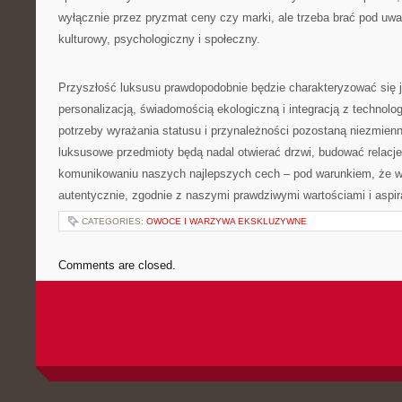
wyłącznie przez pryzmat ceny czy marki, ale trzeba brać pod uw
kulturowy, psychologiczny i społeczny.
Przyszłość luksusu prawdopodobnie będzie charakteryzować się 
personalizacją, świadomością ekologiczną i integracją z technolo
potrzeby wyrażania statusu i przynależności pozostaną niezmien
luksusowe przedmioty będą nadal otwierać drzwi, budować relacj
komunikowaniu naszych najlepszych cech – pod warunkiem, że w
autentycznie, zgodnie z naszymi prawdziwymi wartościami i aspir
CATEGORIES:
OWOCE I WARZYWA EKSKLUZYWNE
Comments are closed.