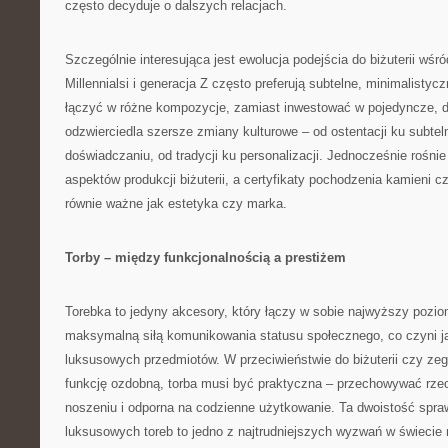
często decyduje o dalszych relacjach.
Szczególnie interesująca jest ewolucja podejścia do biżuterii wś
Millennialsi i generacja Z często preferują subtelne, minimalisty
łączyć w różne kompozycje, zamiast inwestować w pojedyncze, dr
odzwierciedla szersze zmiany kulturowe – od ostentacji ku subtel
doświadczaniu, od tradycji ku personalizacji. Jednocześnie rośn
aspektów produkcji biżuterii, a certyfikaty pochodzenia kamieni cz
równie ważne jak estetyka czy marka.
Torby – między funkcjonalnością a prestiżem
Torebka to jedyny akcesory, który łączy w sobie najwyższy pozio
maksymalną siłą komunikowania statusu społecznego, co czyni j
luksusowych przedmiotów. W przeciwieństwie do biżuterii czy zega
funkcję ozdobną, torba musi być praktyczna – przechowywać rze
noszeniu i odporna na codzienne użytkowanie. Ta dwoistość spraw
luksusowych toreb to jedno z najtrudniejszych wyzwań w świecie