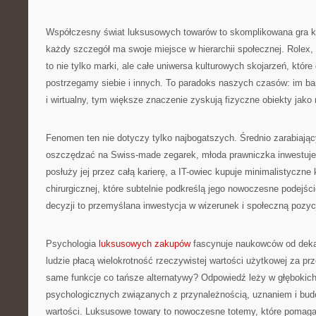
Współczesny świat luksusowych towarów to skomplikowana gra k
każdy szczegół ma swoje miejsce w hierarchii społecznej. Rolex,
to nie tylko marki, ale całe uniwersa kulturowych skojarzeń, które 
postrzegamy siebie i innych. To paradoks naszych czasów: im bard
i wirtualny, tym większe znaczenie zyskują fizyczne obiekty jako
Fenomen ten nie dotyczy tylko najbogatszych. Średnio zarabiają
oszczędzać na Swiss-made zegarek, młoda prawniczka inwestuje 
posłuży jej przez całą karierę, a IT-owiec kupuje minimalistyczne k
chirurgicznej, które subtelnie podkreślą jego nowoczesne podejśc
decyzji to przemyślana inwestycja w wizerunek i społeczną pozyc
Psychologia
luksusowych zakupów
fascynuje naukowców od dekad
ludzie płacą wielokrotność rzeczywistej wartości użytkowej za prz
same funkcje co tańsze alternatywy? Odpowiedź leży w głębokic
psychologicznych związanych z przynależnością, uznaniem i bu
wartości. Luksusowe towary to nowoczesne totemy, które pomag