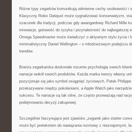
Różne typy zegarków komunikują odmienne cechy osobowości i s
Klasyczny Rolex Datejust może sygnalizować konserwatyzm, stab
szacunek dla tradycji, podczas gdy awangardowy Richard Mille k
innowacje, gotowość do ryzyka i przynależność do najbogatszej e
Omega Speedmaster może świadczyć o aktywnym stylu życia i fas
minimalistyczny Daniel Wellington – o młodzieżowym podejściu d
trendów.
Branża zegarkarska doskonale rozumie psychologię swoich klient
narracje wokół swoich produktów. Każda marka tworzy własny uni
pozycjonuje się jako symbol osiągnięć życiowych, Patek Philippe
przekazywane między pokoleniami, a Apple Watch jako narzędzi
sukcesu. Te narracje są tak silne, że często przeważają nad rac
podejmowaniu decyzji zakupowej.
Szczególnie fascynujące jest zjawisko „zegarek jako starter conv
może być pretekstem do nawiązania rozmowy z nieznajomymi, bu