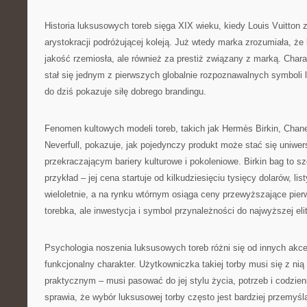
Historia luksusowych toreb sięga XIX wieku, kiedy Louis Vuitton 
arystokracji podróżującej koleją. Już wtedy marka zrozumiała, że k
jakość rzemiosła, ale również za prestiż związany z marką. Cha
stał się jednym z pierwszych globalnie rozpoznawalnych symboli 
do dziś pokazuje siłę dobrego brandingu.
Fenomen kultowych modeli toreb, takich jak Hermès Birkin, Chane
Neverfull, pokazuje, jak pojedynczy produkt może stać się uniw
przekraczającym bariery kulturowe i pokoleniowe. Birkin bag to s
przykład – jej cena startuje od kilkudziesięciu tysięcy dolarów, li
wieloletnie, a na rynku wtórnym osiąga ceny przewyższające pierw
torebka, ale inwestycja i symbol przynależności do najwyższej eli
Psychologia noszenia luksusowych toreb różni się od innych akc
funkcjonalny charakter. Użytkowniczka takiej torby musi się z nią
praktycznym – musi pasować do jej stylu życia, potrzeb i codzie
sprawia, że wybór luksusowej torby często jest bardziej przemyśl