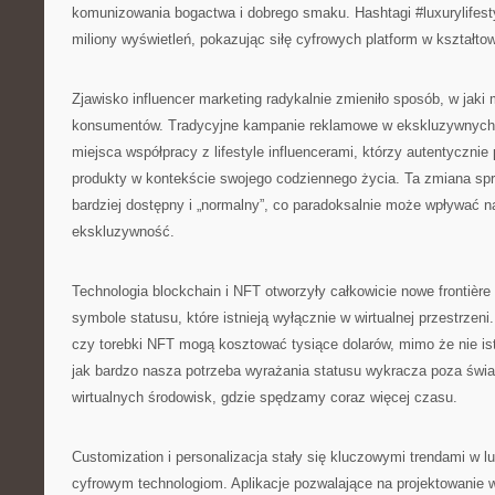
komunizowania bogactwa i dobrego smaku. Hashtagi #luxurylifesty
miliony wyświetleń, pokazując siłę cyfrowych platform w kształtow
Zjawisko influencer marketing radykalnie zmieniło sposób, w jaki
konsumentów. Tradycyjne kampanie reklamowe w ekskluzywnych
miejsca współpracy z lifestyle influencerami, którzy autentycznie
produkty w kontekście swojego codziennego życia. Ta zmiana spra
bardziej dostępny i „normalny”, co paradoksalnie może wpływać n
ekskluzywność.
Technologia blockchain i NFT otworzyły całkowicie nowe frontière
symbole statusu, które istnieją wyłącznie w wirtualnej przestrzeni.
czy torebki NFT mogą kosztować tysiące dolarów, mimo że nie istn
jak bardzo nasza potrzeba wyrażania statusu wykracza poza świat 
wirtualnych środowisk, gdzie spędzamy coraz więcej czasu.
Customization i personalizacja stały się kluczowymi trendami w l
cyfrowym technologiom. Aplikacje pozwalające na projektowanie wł