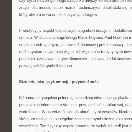
czy wyrażenia wzajemnego szacunku między koneserami. W niek
znajomość modeli, historii marek i technicznych detali stała się f
który otwiera drzwi do ekskluzywnych kręgów.
Inwestycyjny aspekt luksusowych zegarków dodaje im dodatkowe
statusu. Właściciel vintage’owego Rolex Daytona Paul Newman mo
smakiem estetycznym, ale również finansową przezornością – ta
może zyskać na wartości więcej niż większość tradycyjnych inwes
przedmiot użytkowy i aktywo finansowe – sprawia, że luksusowe 
pozycję wśród symboli statusu.
Biżuteria jako język emocji i przynależności
Biżuteria od tysiącleci pełni rolę najbardziej intymnego języka ko
przekazując informacje o statusie, przynależności kulturowej, sta
wartościach. W przeciwieństwie do ubrań czy akcesoriów, biżuter
skórą, co nadaje jej szczególne znaczenie symboliczne jako przed
właściciela. Ten fizyczny aspekt sprawia, że wybór biżuterii jest c