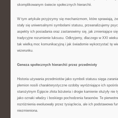
skomplikowanym świecie społecznych hierarchii.
W tym artykule przyjrzymy się mechanizmom, które sprawiają, że z
stały się uniwersalnymi symbolami statusu, przeanalizujemy psyc
aspekty ich posiadania oraz zastanowimy się, jak zmieniające się
tradycyjne rozumienie luksusu. Odkryjemy, dlaczego w XXI wieku
tak wielką moc komunikacyjną i jak świadomie wykorzystać tę w
wizerunku.
Geneza społecznych hierarchii przez przedmioty
Historia używania przedmiotów jako symboli statusu sięga zarania 
plemion nosili charakterystyczne ozdoby wyróżniające ich spośró
starożytnym Egipcie złota biżuteria i drogie kamienie służyły nie 
jako oznaki władzy i boskiego pochodzenia faraonów. Te pierwot
rozróżnienia ewoluowały przez tysiąclecia, ale ich podstawowa fu
niezmieniona.