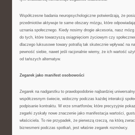
Współczesne badania neuropsychologiczne potwierdzają, że posi
przedmiotów aktywuje te same obszary mózgu, które odpowiadają 
uznania społecznego. Kiedy nosimy drogie akcesoria, nasz mózg
do tych, które towarzyszą osiągnięciom życiowym czy społeczne
dlaczego luksusowe towary potrafią tak skutecznie wpływać na n
pewność siebie, nawet jeśli racjonalnie wiemy, że ich wartość uż
od tańszych alternatyw.
Zegarek jako manifest osobowości
Zegarek na nadgarstku to prawdopodobnie najbardziej uniwersaln
współczesnym świecie, widoczny podczas każdej interakcji społec
podpisanie kontraktu. W erze smartfonów, które precyzyjnie pok
zegarki zyskały nowe znaczenie jako manifestacja wartości, gustu
właściciela. To nie przypadek, że pierwszą rzeczą, na którą zwr
biznesmeni podczas spotkań, jest właśnie zegarek rozmówcy.