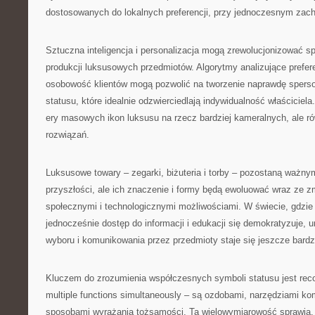
dostosowanych do lokalnych preferencji, przy jednoczesnym zach
Sztuczna inteligencja i personalizacja mogą zrewolucjonizować sp
produkcji luksusowych przedmiotów. Algorytmy analizujące prefere
osobowość klientów mogą pozwolić na tworzenie naprawdę spers
statusu, które idealnie odzwierciedlają indywidualność właścicie
ery masowych ikon luksusu na rzecz bardziej kameralnych, ale r
rozwiązań.
Luksusowe towary – zegarki, biżuteria i torby – pozostaną ważn
przyszłości, ale ich znaczenie i formy będą ewoluować wraz ze z
społecznymi i technologicznymi możliwościami. W świecie, gdzie
jednocześnie dostęp do informacji i edukacji się demokratyzuje,
wyboru i komunikowania przez przedmioty staje się jeszcze bardzi
Kluczem do zrozumienia współczesnych symboli statusu jest reco
multiple functions simultaneously – są ozdobami, narzędziami kom
sposobami wyrażania tożsamości. Ta wielowymiarowość sprawia, 