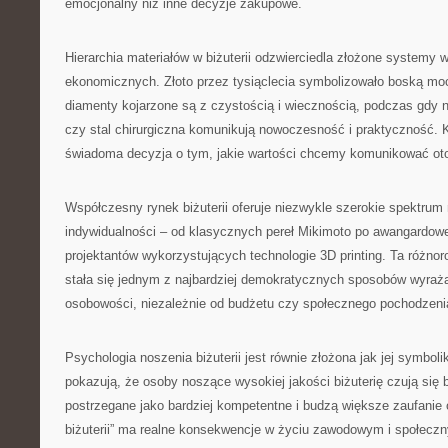
emocjonalny niż inne decyzje zakupowe.
Hierarchia materiałów w biżuterii odzwierciedla złożone systemy w
ekonomicznych. Złoto przez tysiąclecia symbolizowało boską moc
diamenty kojarzone są z czystością i wiecznością, podczas gdy n
czy stal chirurgiczna komunikują nowoczesność i praktyczność. 
świadoma decyzja o tym, jakie wartości chcemy komunikować ot
Współczesny rynek biżuterii oferuje niezwykle szerokie spektrum
indywidualności – od klasycznych pereł Mikimoto po awangardow
projektantów wykorzystujących technologie 3D printing. Ta różnor
stała się jednym z najbardziej demokratycznych sposobów wyraż
osobowości, niezależnie od budżetu czy społecznego pochodzeni
Psychologia noszenia biżuterii jest równie złożona jak jej symbol
pokazują, że osoby noszące wysokiej jakości biżuterię czują się b
postrzegane jako bardziej kompetentne i budzą większe zaufanie 
biżuterii” ma realne konsekwencje w życiu zawodowym i społeczn