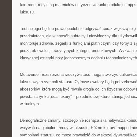
fair trade, recykling materiałów i etyczne warunki produkcji staj
luksusu.
Technologia będzie prawdopodobnie odgrywać coraz większą rol
przedmiotach, ale w sposób subtelny i niewidoczny dla użytkownik
monitoruje zdrowie, zegarki z funkcjami płatniczymi czy torby z s
początek ewolucji tradycyjnych kategori produktowych. Wyzwani
klasycznej estetyki przy jednoczesnym dodaniu technologicznych 
Metaverse i rozszerzona rzeczywistość mogą stworzyć całkowici
luksusowych symboli statusu. Cyfrowe awatary będą potrzebować w
akcesoriów, które mogą być równie drogie co ich fizyczne odpowi
powstania rynku „dual luxury” – przedmiotów, które istnieją jedno
wirtualnym.
Demograficzne zmiany, szczególnie rosnąca siła nabywcza kons
wpływać na globalne trendy w luksusie. Różne kultury mają odmi
symbolami statusu, co może prowadzić do większej dywersyfikacj