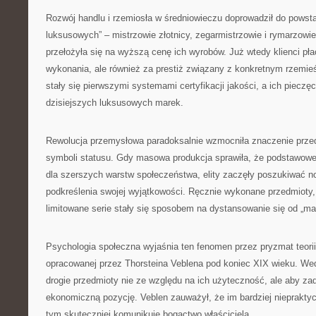
Rozwój handlu i rzemiosła w średniowieczu doprowadził do powst
luksusowych” – mistrzowie złotnicy, zegarmistrzowie i rymarzowie
przełożyła się na wyższą cenę ich wyrobów. Już wtedy klienci płaci
wykonania, ale również za prestiż związany z konkretnym rzemie
stały się pierwszymi systemami certyfikacji jakości, a ich pieczę
dzisiejszych luksusowych marek.
Rewolucja przemysłowa paradoksalnie wzmocniła znaczenie prze
symboli statusu. Gdy masowa produkcja sprawiła, że podstawowe 
dla szerszych warstw społeczeństwa, elity zaczęły poszukiwać
podkreślenia swojej wyjątkowości. Ręcznie wykonane przedmioty, 
limitowane serie stały się sposobem na dystansowanie się od „ma
Psychologia społeczna wyjaśnia ten fenomen przez pryzmat teori
opracowanej przez Thorsteina Veblena pod koniec XIX wieku. Wedłu
drogie przedmioty nie ze względu na ich użyteczność, ale aby z
ekonomiczną pozycję. Veblen zauważył, że im bardziej niepraktycz
tym skuteczniej komunikuje bogactwo właściciela.