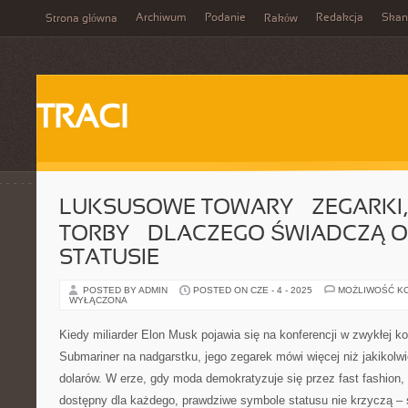
Archiwum
Podanie
Redakcja
Skan
Strona główna
Raków
TRACI
LUKSUSOWE TOWARY – ZEGARKI, 
TORBY – DLACZEGO ŚWIADCZĄ 
STATUSIE
POSTED BY ADMIN
POSTED ON CZE - 4 - 2025
MOŻLIWOŚĆ K
WYŁĄCZONA
Kiedy miliarder Elon Musk pojawia się na konferencji w zwykłej k
Submariner na nadgarstku, jego zegarek mówi więcej niż jakikolwi
dolarów. W erze, gdy moda demokratyzuje się przez fast fashion, 
dostępny dla każdego, prawdziwe symbole statusu nie krzyczą –