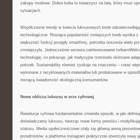
zakupy modowe. Dobra torba to towarzysz na lata, który musi sp
sytuacjach.
Współczesne trendy w świecie luksusowych toreb odzwierciedlają
technologiczne. Rosnąca popularność mniejszych toreb wynika z di
większość funkcji przejęły smartfony, potrzeba noszenia wielu pr
zmniejszyła. Jednocześnie wzrasta zainteresowanie torbamiWel
technologię, co pokazuje, jak tradycyjne rzemiosło skórzane ada
potrzeb. Sustainability również zyskuje na znaczeniu – coraz więc
wykonane z recyklowanych materiałów lub produkowane w sposób
rosnącą świadomość ekologiczną konsumentów.
Nowe oblicza luksusu w erze cyfrowej
Rewolucja cyfrowa fundamentalnie zmieniła sposób, w jaki defini
doświadczamy luksusu, tworząc nowe formy prestiżu i modyfikuj
statusu. Media społecznościowe stały się główną areną prezento
przedmiotów, a platforma Instagram praktycznie stworzyła nowy j