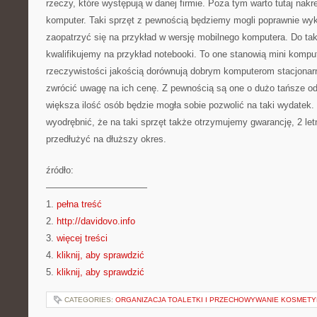
rzeczy, które występują w danej firmie. Poza tym warto tutaj nakreś
komputer. Taki sprzęt z pewnością będziemy mogli poprawnie w
zaopatrzyć się na przykład w wersję mobilnego komputera. Do tak
kwalifikujemy na przykład notebooki. To one stanowią mini komput
rzeczywistości jakością dorównują dobrym komputerom stacjonar
zwrócić uwagę na ich cenę. Z pewnością są one o dużo tańsze od
większa ilość osób będzie mogła sobie pozwolić na taki wydatek.
wyodrębnić, że na taki sprzęt także otrzymujemy gwarancję, 2 let
przedłużyć na dłuższy okres.
źródło:
———————————
1.
pełna treść
2.
http://davidovo.info
3.
więcej treści
4.
kliknij, aby sprawdzić
5.
kliknij, aby sprawdzić
CATEGORIES:
ORGANIZACJA TOALETKI I PRZECHOWYWANIE KOSMET