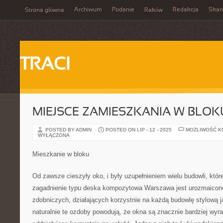
Archiwum
Podanie
Redakcja
Skan
Strona główna
Raków
TRACI
MIEJSCE ZAMIESZKANIA W BLOK
POSTED BY ADMIN
POSTED ON LIP - 12 - 2025
MOŻLIWOŚĆ 
WYŁĄCZONA
Mieszkanie w bloku
Od zawsze cieszyły oko, i były uzupełnieniem wielu budowli, któr
zagadnienie typu deska kompozytowa Warszawa jest urozmaicone 
zdobniczych, działających korzystnie na każdą budowlę stylową j
naturalnie te ozdoby powodują, że okna są znacznie bardziej wyra