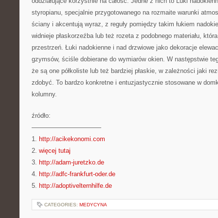
oddziałujące korzystnie na całość. Jedne z nich to Luki nadokienn
styropianu, specjalnie przygotowanego na rozmaite warunki atmos
ściany i akcentują wyraz, z reguły pomiędzy takim łukiem nad
widnieje płaskorzeźba lub też rozeta z podobnego materiału, która
przestrzeń. Łuki nadokienne i nad drzwiowe jako dekoracje elewac
gzymsów, ściśle dobierane do wymiarów okien. W następstwie teg
że są one półkoliste lub też bardziej płaskie, w zależności jaki 
zdobyć. To bardzo konkretne i entuzjastycznie stosowane w domk
kolumny.
źródło:
———————————
1.
http://acikekonomi.com
2.
więcej tutaj
3.
http://adam-juretzko.de
4.
http://adfc-frankfurt-oder.de
5.
http://adoptivelternhilfe.de
CATEGORIES:
MEDYCYNA