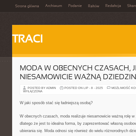
Archiwum
Podanie
Redakcja
Skan
Strona główna
Raków
TRACI
MODA W OBECNYCH CZASACH, J
NIESAMOWICIE WAŻNĄ DZIEDZI
POSTED BY ADMIN
POSTED ON LIP - 8 - 2025
MOŻLIWOŚĆ K
WYŁĄCZONA
W jaki sposób stać się ładniejszą osobą?
W obecnych czasach, moda realizuje niesamowicie ważną rolę w 
dlatego że jest to idealna forma, by zaprezentować własną osobo
ubierania się. Moda odnosi się również do wielu różnorodnych dzi