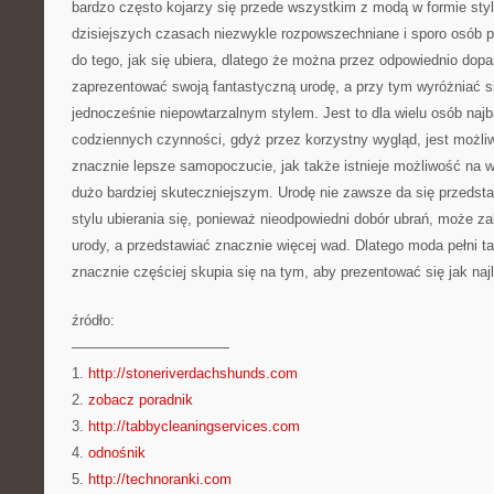
bardzo często kojarzy się przede wszystkim z modą w formie stylu,
dzisiejszych czasach niezwykle rozpowszechniane i sporo osób 
do tego, jak się ubiera, dlatego że można przez odpowiednio dopas
zaprezentować swoją fantastyczną urodę, a przy tym wyróżniać s
jednocześnie niepowtarzalnym stylem. Jest to dla wielu osób najb
codziennych czynności, gdyż przez korzystny wygląd, jest możl
znacznie lepsze samopoczucie, jak także istnieje możliwość na 
dużo bardziej skuteczniejszym. Urodę nie zawsze da się przedst
stylu ubierania się, ponieważ nieodpowiedni dobór ubrań, może za
urody, a przedstawiać znacznie więcej wad. Dlatego moda pełni ta
znacznie częściej skupia się na tym, aby prezentować się jak najl
źródło:
———————————
1.
http://stoneriverdachshunds.com
2.
zobacz poradnik
3.
http://tabbycleaningservices.com
4.
odnośnik
5.
http://technoranki.com