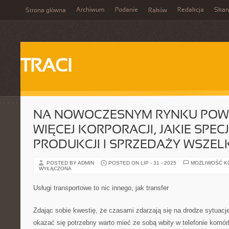
Archiwum
Podanie
Redakcja
Skan
Strona główna
Raków
TRACI
NA NOWOCZESNYM RYNKU POW
WIĘCEJ KORPORACJI, JAKIE SPECJ
PRODUKCJI I SPRZEDAŻY WSZEL
POSTED BY ADMIN
POSTED ON LIP - 31 - 2025
MOŻLIWOŚĆ 
WYŁĄCZONA
Usługi transportowe to nic innego, jak transfer
Zdając sobie kwestię, że czasami zdarzają się na drodze sytuacj
okazać się potrzebny warto mieć ze sobą wbity w telefonie komó