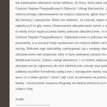
lub ewentualnie włamiecie numer telefonu, do firmy, która takie us
Centrum Napraw Powypadkowych Dobrucki i Usługi blacharskie. 
niekorzystnego zdenerwowania na miejscu zdarzenia, gdzie oraz t
dla kierowcy i pasażerów. Warto też wiedzieć, że chociaż najem l
najtańszych to gdy mamy sfinansowane ubezpieczenie razem z 
to wtedy koszt wypożyczenia lawety pokrywa ubezpieczenie, co we
Centrum Napraw Powypadkowych. Zabezpieczenie to pokrywa rów
pasażerów, a w sytuacji kiedy wydarzenie ma miejsce daleko od 
nocleg. Wskutek tego należałoby zaintrygować się u swojego ube
ubezpieczenia nam proponuje żeby w razie awaryjnej sytuacji na d
dodatkowe koszty. Zobacz usługi lakiernicze. I co istotne więks
ubezpieczeń po zgłoszeniu do nich telefonicznie szkody oraz pod
załatwia wszelkie formalności połączone z wynajęciem lawety or
wozu co o wiele uprości i skróci cały czas oczekiwania na pom
lawety i skorzystanie wsparcia drogowej nie będzie pomocniczym
zobacz tutaj.
źródło:
———————————