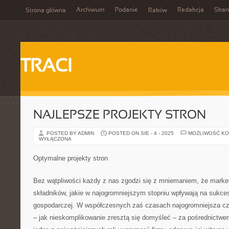
Archiwum
Podanie
Redakcja
Skan
Strona główna
Raków
TRACI
NAJLEPSZE PROJEKTY STRON
POSTED BY ADMIN
POSTED ON SIE - 4 - 2025
MOŻLIWOŚĆ K
WYŁĄCZONA
Optymalne projekty stron
Bez wątpliwości każdy z nas zgodzi się z mniemaniem, że market
składników, jakie w najogromniejszym stopniu wpływają na sukces
gospodarczej. W współczesnych zaś czasach najogromniejsza cz
– jak nieskomplikowanie zresztą się domyśleć – za pośrednictwe