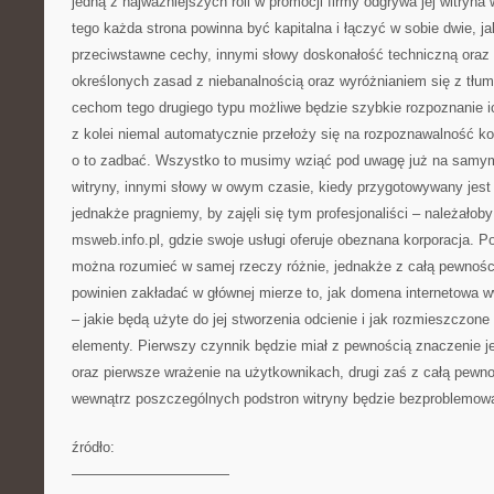
jedną z najważniejszych roli w promocji firmy odgrywa jej witryn
tego każda strona powinna być kapitalna i łączyć w sobie dwie, j
przeciwstawne cechy, innymi słowy doskonałość techniczną oraz
określonych zasad z niebanalnością oraz wyróżnianiem się z tłumu
cechom tego drugiego typu możliwe będzie szybkie rozpoznanie ic
z kolei niemal automatycznie przełoży się na rozpoznawalność ko
o to zadbać. Wszystko to musimy wziąć pod uwagę już na samy
witryny, innymi słowy w owym czasie, kiedy przygotowywany jest p
jednakże pragniemy, by zajęli się tym profesjonaliści – należałob
msweb.info.pl, gdzie swoje usługi oferuje obeznana korporacja. Po
można rozumieć w samej rzeczy różnie, jednakże z całą pewności
powinien zakładać w głównej mierze to, jak domena internetowa 
– jakie będą użyte do jej stworzenia odcienie i jak rozmieszczone
elementy. Pierwszy czynnik będzie miał z pewnością znaczenie je
oraz pierwsze wrażenie na użytkownikach, drugi zaś z całą pewno
wewnątrz poszczególnych podstron witryny będzie bezproblemow
źródło:
———————————