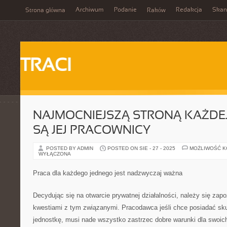
Archiwum
Podanie
Redakcja
Skan
Strona główna
Raków
TRACI
NAJMOCNIEJSZĄ STRONĄ KAŻDEJ
SĄ JEJ PRACOWNICY
POSTED BY ADMIN
POSTED ON SIE - 27 - 2025
MOŻLIWOŚĆ 
WYŁĄCZONA
Praca dla każdego jednego jest nadzwyczaj ważna
Decydując się na otwarcie prywatnej działalności, należy się zap
kwestiami z tym związanymi. Pracodawca jeśli chce posiadać sku
jednostkę, musi nade wszystko zastrzec dobre warunki dla swoic