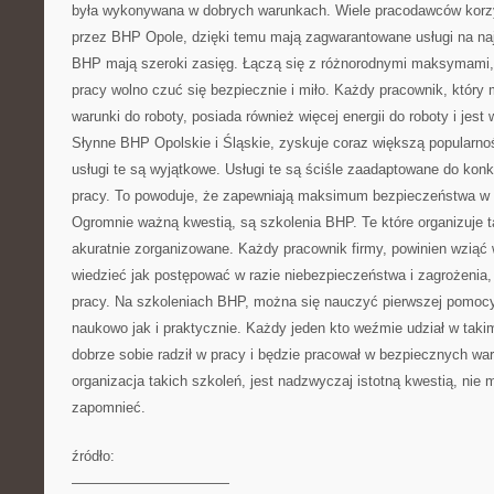
była wykonywana w dobrych warunkach. Wiele pracodawców korz
przez BHP Opole, dzięki temu mają zagwarantowane usługi na n
BHP mają szeroki zasięg. Łączą się z różnorodnymi maksymami, 
pracy wolno czuć się bezpiecznie i miło. Każdy pracownik, któr
warunki do roboty, posiada również więcej energii do roboty i jes
Słynne BHP Opolskie i Śląskie, zyskuje coraz większą popularnoś
usługi te są wyjątkowe. Usługi te są ściśle zaadaptowane do kon
pracy. To powoduje, że zapewniają maksimum bezpieczeństwa w 
Ogromnie ważną kwestią, są szkolenia BHP. Te które organizuje ta
akuratnie zorganizowane. Każdy pracownik firmy, powinien wziąć 
wiedzieć jak postępować w razie niebezpieczeństwa i zagrożenia
pracy. Na szkoleniach BHP, można się nauczyć pierwszej pomoc
naukowo jak i praktycznie. Każdy jeden kto weźmie udział w taki
dobrze sobie radził w pracy i będzie pracował w bezpiecznych w
organizacja takich szkoleń, jest nadzwyczaj istotną kwestią, nie 
zapomnieć.
źródło:
———————————