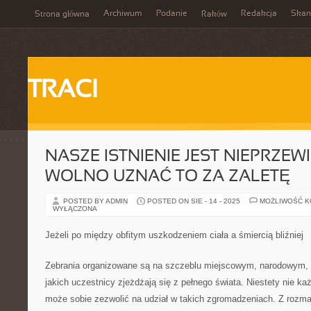
Archiwum
Podanie
Redakcja
Skan
Strona główna
Raków
TRACI
NASZE ISTNIENIE JEST NIEPRZE
WOLNO UZNAĆ TO ZA ZALETĘ
POSTED BY ADMIN
POSTED ON SIE - 14 - 2025
MOŻLIWOŚĆ 
WYŁĄCZONA
Jeżeli po między obfitym uszkodzeniem ciała a śmiercią bliźniej
Zebrania organizowane są na szczeblu miejscowym, narodowym, 
jakich uczestnicy zjeżdżają się z pełnego świata. Niestety nie k
może sobie zezwolić na udział w takich zgromadzeniach. Z rozma