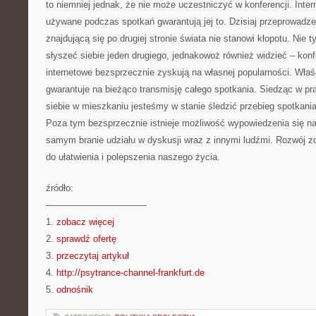
to niemniej jednak, że nie może uczestniczyć w konferencji. Inter
używane podczas spotkań gwarantują jej to. Dzisiaj przeprowadz
znajdującą się po drugiej stronie świata nie stanowi kłopotu. Nie t
słyszeć siebie jeden drugiego, jednakowoż również widzieć – konf
internetowe bezsprzecznie zyskują na własnej popularności. Właś
gwarantuje na bieżąco transmisję całego spotkania. Siedząc w pra
siebie w mieszkaniu jesteśmy w stanie śledzić przebieg spotkani
Poza tym bezsprzecznie istnieje możliwość wypowiedzenia się n
samym branie udziału w dyskusji wraz z innymi ludźmi. Rozwój z
do ułatwienia i polepszenia naszego życia.
źródło:
———————————
1.
zobacz więcej
2.
sprawdź ofertę
3.
przeczytaj artykuł
4.
http://psytrance-channel-frankfurt.de
5.
odnośnik