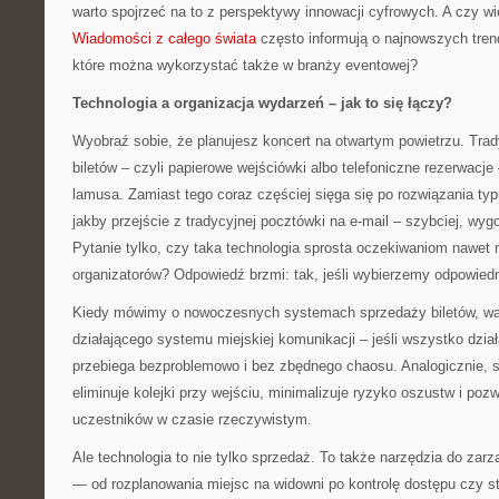
warto spojrzeć na to z perspektywy innowacji cyfrowych. A czy w
Wiadomości z całego świata
często informują o najnowszych tren
które można wykorzystać także w branży eventowej?
Technologia a organizacja wydarzeń – jak to się łączy?
Wyobraź sobie, że planujesz koncert na otwartym powietrzu. Tra
biletów – czyli papierowe wejściówki albo telefoniczne rezerwacj
lamusa. Zamiast tego coraz częściej sięga się po rozwiązania typ
jakby przejście z tradycyjnej pocztówki na e-mail – szybciej, wygod
Pytanie tylko, czy taka technologia sprosta oczekiwaniom nawet
organizatorów? Odpowiedź brzmi: tak, jeśli wybierzemy odpowiedn
Kiedy mówimy o nowoczesnych systemach sprzedaży biletów, war
działającego systemu miejskiej komunikacji – jeśli wszystko dział
przebiega bezproblemowo i bez zbędnego chaosu. Analogicznie, 
eliminuje kolejki przy wejściu, minimalizuje ryzyko oszustw i poz
uczestników w czasie rzeczywistym.
Ale technologia to nie tylko sprzedaż. To także narzędzia do zar
— od rozplanowania miejsc na widowni po kontrolę dostępu czy st