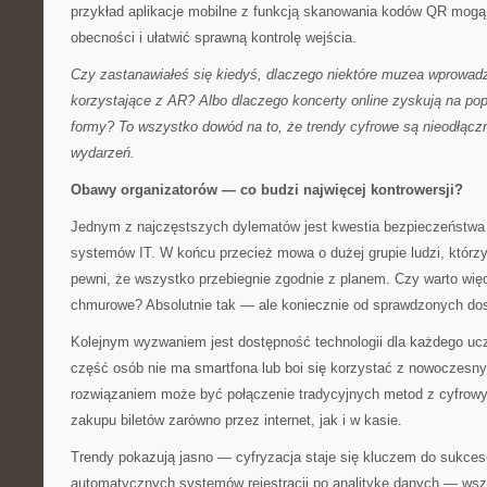
przykład aplikacje mobilne z funkcją skanowania kodów QR mogą z
obecności i ułatwić sprawną kontrolę wejścia.
Czy zastanawiałeś się kiedyś, dlaczego niektóre muzea wprowadz
korzystające z AR? Albo dlaczego koncerty online zyskują na pop
formy? To wszystko dowód na to, że trendy cyfrowe są nieodłąc
wydarzeń.
Obawy organizatorów — co budzi najwięcej kontrowersji?
Jednym z najczęstszych dylematów jest kwestia bezpieczeństwa
systemów IT. W końcu przecież mowa o dużej grupie ludzi, którzy
pewni, że wszystko przebiegnie zgodnie z planem. Czy warto wię
chmurowe? Absolutnie tak — ale koniecznie od sprawdzonych do
Kolejnym wyzwaniem jest dostępność technologii dla każdego ucz
część osób nie ma smartfona lub boi się korzystać z nowoczesnyc
rozwiązaniem może być połączenie tradycyjnych metod z cyfrowy
zakupu biletów zarówno przez internet, jak i w kasie.
Trendy pokazują jasno — cyfryzacja staje się kluczem do sukces
automatycznych systemów rejestracji po analitykę danych — wszy