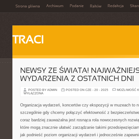
Archiwum
Podanie
Redakcja
Skan
Strona główna
Raków
TRACI
NEWSY ZE ŚWIATA! NAJWAŻNIEJ
WYDARZENIA Z OSTATNICH DNI
POSTED BY ADMIN
POSTED ON CZE - 20 - 2025
MOŻLIWOŚĆ 
WYŁĄCZONA
Organizacja wydarzeń, koncertów czy ekspozycji w muzeach to n
szczególnie gdy chcemy połączyć efektowność z bezpieczeństw
coraz bardziej zauważalna jest rosnąca rola nowoczesnych rozwią
które mogą znacznie ułatwić zarządzanie takimi przedsięwzięciami
jak podnieść poziom organizacji wydarzeń i jednocześnie zapewn