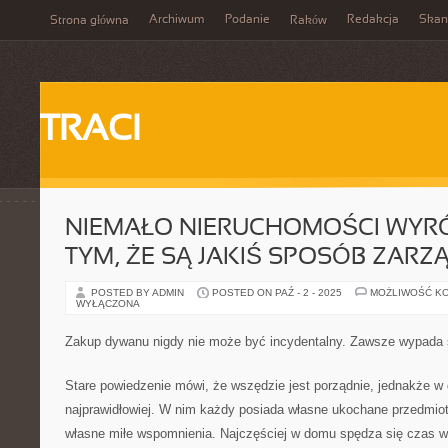
Archiwum
Podanie
Redakcja
Skan
Strona główna
Raków
TRACI
NIEMAŁO NIERUCHOMOŚCI WYRÓ
TYM, ŻE SĄ JAKIŚ SPOSÓB ZAR
POSTED BY ADMIN
POSTED ON PAŹ - 2 - 2025
MOŻLIWOŚĆ K
WYŁĄCZONA
Zakup dywanu nigdy nie może być incydentalny. Zawsze wypada 
Stare powiedzenie mówi, że wszędzie jest porządnie, jednakże w
najprawidłowiej. W nim każdy posiada własne ukochane przedmiot
własne miłe wspomnienia. Najczęściej w domu spędza się czas 