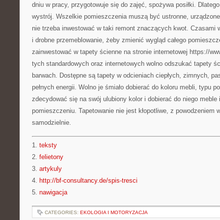
dniu w pracy, przygotowuje się do zajęć, spożywa posiłki. Dlatego 
wystrój. Wszelkie pomieszczenia muszą być ustronne, urządzon
nie trzeba inwestować w taki remont znaczących kwot. Czasami 
i drobne przemeblowanie, żeby zmienić wygląd całego pomieszcz
zainwestować w tapety ścienne na stronie internetowej https://ww
tych standardowych oraz internetowych wolno odszukać tapety śc
barwach. Dostępne są tapety w odcieniach ciepłych, zimnych, pas
pełnych energii. Wolno je śmiało dobierać do koloru mebli, typu p
zdecydować się na swój ulubiony kolor i dobierać do niego meble 
pomieszczeniu. Tapetowanie nie jest kłopotliwe, z powodzeniem w
samodzielnie.
1.
teksty
2.
felietony
3.
artykuly
4.
http://bf-consultancy.de/spis-tresci
5.
nawigacja
CATEGORIES:
EKOLOGIA I MOTORYZACJA