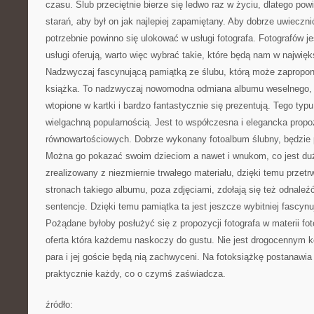
czasu. Ślub przeciętnie bierze się ledwo raz w życiu, dlatego pow
starań, aby był on jak najlepiej zapamiętany. Aby dobrze uwieczni
potrzebnie powinno się ulokować w usługi fotografa. Fotografów je
usługi oferują, warto więc wybrać takie, które będą nam w najwi
Nadzwyczaj fascynującą pamiątką ze ślubu, którą może zapropono
książka. To nadzwyczaj nowomodna odmiana albumu weselnego, 
wtopione w kartki i bardzo fantastycznie się prezentują. Tego typu
wielgachną popularnością. Jest to współczesna i elegancka propo
równowartościowych. Dobrze wykonany fotoalbum ślubny, będzie p
Można go pokazać swoim dzieciom a nawet i wnukom, co jest duż
zrealizowany z niezmiernie trwałego materiału, dzięki temu przetr
stronach takiego albumu, poza zdjęciami, zdołają się też odnaleźć
sentencje. Dzięki temu pamiątka ta jest jeszcze wybitniej fascyn
Pożądane byłoby posłużyć się z propozycji fotografa w materii fot
oferta która każdemu naskoczy do gustu. Nie jest drogocennym 
para i jej goście będą nią zachwyceni. Na fotoksiążkę postanawia
praktycznie każdy, co o czymś zaświadcza.
źródło: