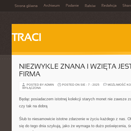
Archiwum
Podanie
Redakcja
Skan
Strona główna
Raków
TRACI
NIEZWYKLE ZNANA I WZIĘTA JES
FIRMA
POSTED BY ADMIN
POSTED ON SIE - 7 - 2025
MOŻLIWOŚĆ K
WYŁĄCZONA
Będąc posiadaczem istotnej kolekcji starych monet nie zawsze z
czy tak na dobrą
Ślub to niesamowicie istotne zdarzenie w życiu każdego z nas. O
się do tego dnia szykują, jako że wymaga to dużo poświęcenia, 