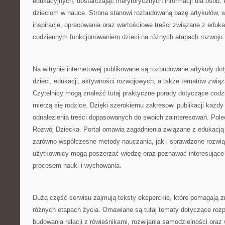
edukacyjnych, dostarczając merytorycznych informacji dla osób,
dzieciom w nauce. Strona stanowi rozbudowaną bazę artykułów, 
inspiracje, opracowania oraz wartościowe treści związane z eduk
codziennym funkcjonowaniem dzieci na różnych etapach rozwoju.
Na witrynie internetowej publikowane są rozbudowane artykuły d
dzieci, edukacji, aktywności rozwojowych, a także tematów związ
Czytelnicy mogą znaleźć tutaj praktyczne porady dotyczące cod
mierzą się rodzice. Dzięki szerokiemu zakresowi publikacji każ
odnalezienia treści dopasowanych do swoich zainteresowań. Po
Rozwój Dziecka. Portal omawia zagadnienia związane z edukacją
zarówno współczesne metody nauczania, jak i sprawdzone rozwią
użytkownicy mogą poszerzać wiedzę oraz poznawać interesujące
procesem nauki i wychowania.
Dużą część serwisu zajmują teksty eksperckie, które pomagają z
różnych etapach życia. Omawiane są tutaj tematy dotyczące rozp
budowania relacji z rówieśnikami, rozwijania samodzielności ora