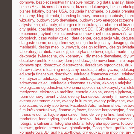
domowe
,
bezpieczeństwo finansowe rodzin
,
big data analizy
,
biod
biznes Azja
,
biznes data-driven
,
biznes edukacyjny
,
biznes ekolo
biznes lokalny
,
biznes USA
,
bizuteria handmade
,
biżuteria premi
kulinarny
,
blog literacki
,
branding firmowy
,
branding osobisty
,
brand
wizualny
,
budownictwo drewniane
,
budownictwo energooszczędne
artystyczna
,
chatboty
,
chirurgia rekonstrukcyjna
,
chmura obliczen
city guide
,
coaching zdrowia
,
content SEO
,
CSR globalny
,
CSR st
experience
,
cyberbezpieczeństwo domowe
,
cyberbezpieczeństwo
dorosłych
,
czas wolny dzieci
,
data center
,
degustacja win
,
degust
dla gastronomii
,
design firmowy
,
design funkcjonalny
,
design grafi
meblarski
,
design mebli biurowych
,
design roślinny
,
design światła
laboratoryjna
,
dieta zwierząt
,
dietetyka sportowa
,
digital marketing
dekoracje świąteczne
,
diy kosmetyki
,
diy meble drewniane
,
diy w
docelowe profile klientów
,
dom pod klucz
,
domowe biuro inspiracje
domowe spa
,
doradztwo dietetyczne
,
doradztwo ogrodnicze
,
druk
drzewnictwo
,
e-learning medyczny
,
edukacja artystyczna
,
edukacj
edukacja finansowa dorosłych
,
edukacja finansowa dzieci
,
edukac
klimatyczna
,
edukacja medyczna
,
edukacja techniczna
,
edukacj
zdrowotna dzieci
,
edukacja zdrowotna szkolna
,
ekologia miejska
,
ekologiczne ogrodnictwo
,
ekonomia społeczna
,
ekoturystyka
,
ele
medyczna
,
elektronika mobilna
,
energia cieplna
,
energia jądrowa
,
room domowy
,
event video
,
eventy biznesowe
,
eventy filmowe
,
ev
eventy gastronomiczne
,
eventy kulturalne
,
eventy polityczne
,
eve
społeczne
,
eventy sportowe
,
Facebook Ads
,
fashion show
,
festiw
film krótkometrażowy
,
finanse cyfrowe
,
finanse korporacyjne
,
fina
fitness w domu
,
fizjoterapia dzieci
,
food delivery online
,
food desi
marketing
,
food styling
,
food truck festival
,
fotografia artystyczna
fotografia kulinarna
,
fotografia ślubna
,
fotografia sportowa
,
fotowol
biurowe
,
galeria internetowa
,
globalizacja
,
Google Ads
,
grafika int
komputerowa 3D
,
grafika użytkowa
,
gry edukacyjne mobilne
,
gry 