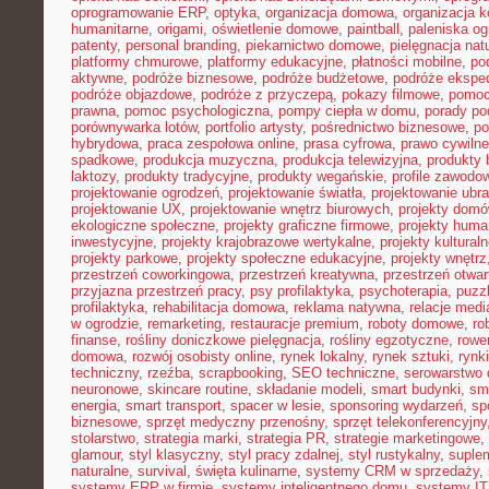
oprogramowanie ERP
,
optyka
,
organizacja domowa
,
organizacja k
humanitarne
,
origami
,
oświetlenie domowe
,
paintball
,
paleniska o
patenty
,
personal branding
,
piekarnictwo domowe
,
pielęgnacja nat
platformy chmurowe
,
platformy edukacyjne
,
płatności mobilne
,
po
aktywne
,
podróże biznesowe
,
podróże budżetowe
,
podróże ekspe
podróże objazdowe
,
podróże z przyczepą
,
pokazy filmowe
,
pomoc
prawna
,
pomoc psychologiczna
,
pompy ciepła w domu
,
porady p
porównywarka lotów
,
portfolio artysty
,
pośrednictwo biznesowe
,
po
hybrydowa
,
praca zespołowa online
,
prasa cyfrowa
,
prawo cywiln
spadkowe
,
produkcja muzyczna
,
produkcja telewizyjna
,
produkty 
laktozy
,
produkty tradycyjne
,
produkty wegańskie
,
profile zawodo
projektowanie ogrodzeń
,
projektowanie światła
,
projektowanie ubr
projektowanie UX
,
projektowanie wnętrz biurowych
,
projekty dom
ekologiczne społeczne
,
projekty graficzne firmowe
,
projekty huma
inwestycyjne
,
projekty krajobrazowe wertykalne
,
projekty kultural
projekty parkowe
,
projekty społeczne edukacyjne
,
projekty wnętrz
przestrzeń coworkingowa
,
przestrzeń kreatywna
,
przestrzeń otwar
przyjazna przestrzeń pracy
,
psy profilaktyka
,
psychoterapia
,
puzz
profilaktyka
,
rehabilitacja domowa
,
reklama natywna
,
relacje medi
w ogrodzie
,
remarketing
,
restauracje premium
,
roboty domowe
,
ro
finanse
,
rośliny doniczkowe pielęgnacja
,
rośliny egzotyczne
,
rowe
domowa
,
rozwój osobisty online
,
rynek lokalny
,
rynek sztuki
,
rynk
techniczny
,
rzeźba
,
scrapbooking
,
SEO techniczne
,
serowarstwo
neuronowe
,
skincare routine
,
składanie modeli
,
smart budynki
,
sma
energia
,
smart transport
,
spacer w lesie
,
sponsoring wydarzeń
,
sp
biznesowe
,
sprzęt medyczny przenośny
,
sprzęt telekonferencyjny
stolarstwo
,
strategia marki
,
strategia PR
,
strategie marketingowe
,
glamour
,
styl klasyczny
,
styl pracy zdalnej
,
styl rustykalny
,
suplem
naturalne
,
survival
,
święta kulinarne
,
systemy CRM w sprzedaży
,
systemy ERP w firmie
,
systemy inteligentnego domu
,
systemy IT