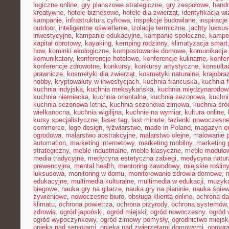
logiczne online
,
gry planszowe strategiczne
,
gry zespołowe
,
hand
kreatywne
,
hotele biznesowe
,
hotele dla zwierząt
,
identyfikacja w
kampanie
,
infrastruktura cyfrowa
,
inspekcje budowlane
,
inspiracje
outdoor
,
inteligentne oświetlenie
,
izolacje termiczne
,
jachty luksu
inwestycyjne
,
kampanie edukacyjne
,
kampanie społeczne
,
kampe
kapitał obrotowy
,
kayaking
,
kemping rodzinny
,
klimatyzacja smart
how
,
kominki ekologiczne
,
kompostowanie domowe
,
komunikacja 
komunikatory
,
konferencje hotelowe
,
konferencje kulinarne
,
konfe
konferencje zdrowotne
,
konkursy
,
konkursy artystyczne
,
konsulta
prawnicze
,
kosmetyki dla zwierząt
,
kosmetyki naturalne
,
krajobra
hobby
,
kryptowaluty w inwestycjach
,
kuchnia francuska
,
kuchnia f
kuchnia indyjska
,
kuchnia meksykańska
,
kuchnia międzynarodow
kuchnia niemiecka
,
kuchnia orientalna
,
kuchnia sezonowa
,
kuchni
kuchnia sezonowa letnia
,
kuchnia sezonowa zimowa
,
kuchnia śr
wielkanocna
,
kuchnia wigilijna
,
kuchnie na wymiar
,
kultura online
,
kursy specjalistyczne
,
laser tag
,
last minute
,
łazienki nowoczesn
commerce
,
logo design
,
łyżwiarstwo
,
made in Poland
,
magazyn en
ogrodowa
,
malarstwo abstrakcyjne
,
malarstwo olejne
,
malowanie 
automation
,
marketing internetowy
,
marketing mobilny
,
marketing 
strategiczny
,
meble industrialne
,
meble klasyczne
,
meble moduło
media tradycyjne
,
medycyna estetyczna zabiegi
,
medycyna natur
prewencyjna
,
mental health
,
mentoring zawodowy
,
miejskie rośliny
luksusowa
,
monitoring w domu
,
monitorowanie zdrowia domowe
,
edukacyjne
,
multimedia kulturalne
,
multimedia w edukacji
,
muzyka
biegowe
,
nauka gry na gitarze
,
nauka gry na pianinie
,
nauka śpie
żywieniowe
,
nowoczesne biuro
,
obsługa klienta online
,
ochrona d
klimatu
,
ochrona powietrza
,
ochrona przyrody
,
ochrona systemów
zdrowia
,
ogród japoński
,
ogród miejski
,
ogród nowoczesny
,
ogród 
ogród wypoczynkowy
,
ogród zimowy pomysły
,
ogrodnictwo miejsk
opieka nad seniorami
,
opieka nad zwierzętami domowymi
,
oprogr