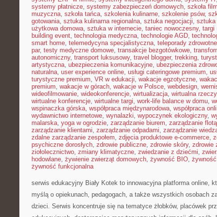
systemy płatnicze
,
systemy zabezpieczeń domowych
,
szkoła fil
muzyczna
,
szkoła tańca
,
szkolenia kulinarne
,
szkolenie psów
,
szk
gotowania
,
sztuka kulinarna regionalna
,
sztuka negocjacji
,
sztuka
użytkowa domowa
,
sztuka w internecie
,
taniec nowoczesny
,
targi
building event
,
technologia medyczna
,
technologie AGD
,
technolo
smart home
,
telemedycyna specjalistyczna
,
teleporady zdrowotne
par
,
testy medyczne domowe
,
transakcje bezgotówkowe
,
transfo
autonomiczny
,
transport luksusowy
,
travel blogger
,
trekking
,
turys
artystyczna
,
ubezpieczenia komunikacyjne
,
ubezpieczenia zdrow
naturalna
,
user experience online
,
usługi cateringowe premium
,
us
turystyczne premium
,
VR w edukacji
,
wakacje egzotyczne
,
wakac
premium
,
wakacje w górach
,
wakacje w Polsce
,
webdesign
,
werni
wideofilmowanie
,
wideokonferencje
,
wirtualizacja
,
wirtualna rzecz
wirtualne konferencje
,
wirtualne targi
,
work-life balance w domu
,
w
wspinaczka górska
,
współpraca międzynarodowa
,
współpraca onl
wydawnictwo internetowe
,
wynalazki
,
wypoczynek ekologiczny
,
w
malarska
,
yoga w ogrodzie
,
zarządzanie biurem
,
zarządzanie flotą
zarządzanie klientami
,
zarządzanie odpadami
,
zarządzanie wiedz
zdalne zarządzanie zespołem
,
zdjęcia produktowe e-commerce
,
z
psychiczne dorosłych
,
zdrowie publiczne
,
zdrowie skóry
,
zdrowie 
ziołolecznictwo
,
zmiany klimatyczne
,
zwiedzanie z dziećmi
,
zwie
hodowlane
,
żywienie zwierząt domowych
,
żywność BIO
,
żywność 
żywność funkcjonalna
serwis edukacyjny Biały Kotek to innowacyjna platforma online, k
myślą o opiekunach, pedagogach, a także wszystkich osobach z
dzieci. Serwis koncentruje się na tematyce żłobków, placówek p