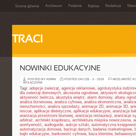
Archiwum
Podanie
Redakcja
Skan
Strona główna
Raków
TRACI
NOWINKI EDUKACYJNE
POSTED BY ADMIN
POSTED ON CZE - 3 - 2026
MOŻLIWOŚĆ K
WYŁĄCZONA
Tagi:
adopcje zwierząt
,
agencje reklamowe
,
agroturystyka rodzinn
dla zwierząt domowych
,
akcesoria ogrodowe
,
aktywizm ekologicz
aktywność twórcza
,
akustyka wnętrz
,
alarm domowy
,
altany ogro
analiza biznesowa
,
analiza cyfrowa
,
analiza ekonomiczna
,
analiz
nieruchomości
,
analiza sprzedaży
,
animacje 2D
,
animacje 3D
,
an
rescue
,
aplikacje dietetyczne
,
aplikacje edukacyjne
,
aranżacja ba
aranżacja przestrzeni biurowej
,
aranżacja restauracji
,
aranżacje sy
arbitraż
,
architekt krajobrazu
,
architektura miejska nowoczesna
,
a
asertywność
,
audioguide
,
aukcje sztuki
,
automatyczna księgowo
automatyzacja domowa
,
backup danych
,
badania marketingowe
,
bajki edukacyjne
,
bankowość cyfrowa
,
baza klientów
,
behawiorys