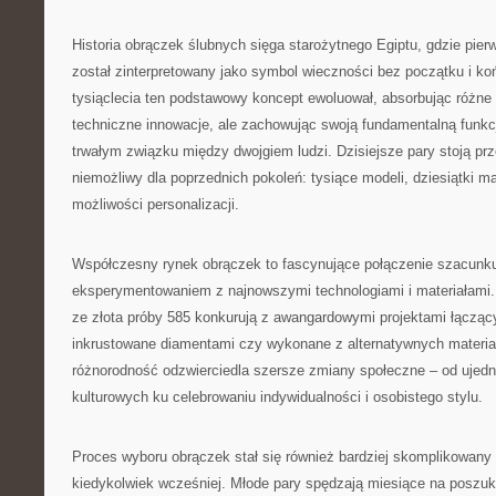
Historia obrączek ślubnych sięga starożytnego Egiptu, gdzie pierw
został zinterpretowany jako symbol wieczności bez początku i ko
tysiąclecia ten podstawowy koncept ewoluował, absorbując różne 
techniczne innowacje, ale zachowując swoją fundamentalną funkc
trwałym związku między dwojgiem ludzi. Dzisiejsze pary stoją pr
niemożliwy dla poprzednich pokoleń: tysiące modeli, dziesiątki ma
możliwości personalizacji.
Współczesny rynek obrączek to fascynujące połączenie szacunku 
eksperymentowaniem z najnowszymi technologiami i materiałami.
ze złota próby 585 konkurują z awangardowymi projektami łącząc
inkrustowane diamentami czy wykonane z alternatywnych materiałó
różnorodność odzwierciedla szersze zmiany społeczne – od ujed
kulturowych ku celebrowaniu indywidualności i osobistego stylu.
Proces wyboru obrączek stał się również bardziej skomplikowany 
kiedykolwiek wcześniej. Młode pary spędzają miesiące na poszuk