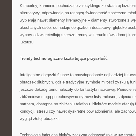
Kimberley, kamienie pochodzące z recyklingu ze starszej biżuterii
alternatywy, odpowiadają na rosnącą świadomość społeczną młody
wybierają nawet diamenty kremacyjne – diamenty stworzone z w
ukochanych osób, co nadaje obrączkom dodatkowy, głęboko osob
wybory odzwierciedlają szersze trendy w kierunku świadomej kon
luksusu.
Trendy technologiczne kształtujące przyszłość
Inteligentne obrączki ślubne to prawdopodobnie najbardziej futury
obrączek ślubnych, gdzie tradycyjne symbole miłości zyskują fun
jeszcze dekadę temu należały do fantastyki naukowej. Pierścien
zbliżeniowe mogą przechowywać cyfrowe listy miłosne, zdjęcia cz
partnera, dostępne po zbliżeniu telefonu. Niektóre modele oferują
kondycji, stresu czy nawet dyskretne powiadomienia, ale zachow
wygląd złotej obrączki.
Technologia łańcucha bloków zaczyna odgrywać rolę w uwierzytelni