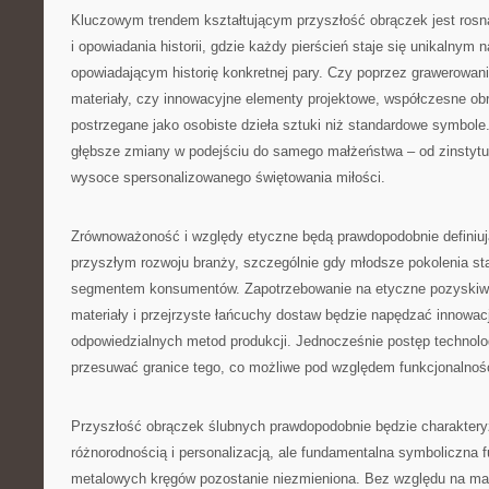
Kluczowym trendem kształtującym przyszłość obrączek jest rosną
i opowiadania historii, gdzie każdy pierścień staje się unikalnym
opowiadającym historię konkretnej pary. Czy poprzez grawerowan
materiały, czy innowacyjne elementy projektowe, współczesne obr
postrzegane jako osobiste dzieła sztuki niż standardowe symbole.
głębsze zmiany w podejściu do samego małżeństwa – od zinstytu
wysoce spersonalizowanego świętowania miłości.
Zrównoważoność i względy etyczne będą prawdopodobnie definiu
przyszłym rozwoju branży, szczególnie gdy młodsze pokolenia s
segmentem konsumentów. Zapotrzebowanie na etyczne pozyskiw
materiały i przejrzyste łańcuchy dostaw będzie napędzać innowacj
odpowiedzialnych metod produkcji. Jednocześnie postęp technolo
przesuwać granice tego, co możliwe pod względem funkcjonalności
Przyszłość obrączek ślubnych prawdopodobnie będzie charakter
różnorodnością i personalizacją, ale fundamentalna symboliczna 
metalowych kręgów pozostanie niezmieniona. Bez względu na mate