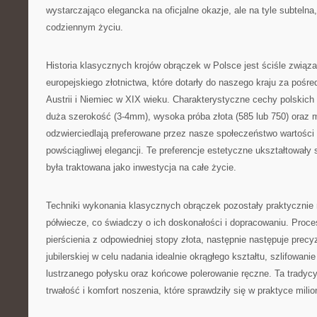
wystarczająco elegancka na oficjalne okazje, ale na tyle subteln
codziennym życiu.
Historia klasycznych krojów obrączek w Polsce jest ściśle związa
europejskiego złotnictwa, które dotarły do naszego kraju za pośr
Austrii i Niemiec w XIX wieku. Charakterystyczne cechy polskic
duża szerokość (3-4mm), wysoka próba złota (585 lub 750) oraz 
odzwierciedlają preferowane przez nasze społeczeństwo wartości t
powściągliwej elegancji. Te preferencje estetyczne ukształtowały 
była traktowana jako inwestycja na całe życie.
Techniki wykonania klasycznych obrączek pozostały praktycznie 
półwiecze, co świadczy o ich doskonałości i dopracowaniu. Proc
pierścienia z odpowiedniej stopy złota, następnie następuje precy
jubilerskiej w celu nadania idealnie okrągłego kształtu, szlifowan
lustrzanego połysku oraz końcowe polerowanie ręczne. Ta tradycy
trwałość i komfort noszenia, które sprawdziły się w praktyce mil