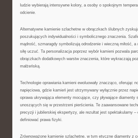
ludzie wybierają intensywne kolory, a osoby o spokojnym tempera
odcienie.
Alternatywne kamienie szlachetne w obrączkach ślubnych zyskuj
poszukujących indywidualności i symbolicznego znaczenia. Szafir
mądrość, szmaragdy symbolizują odrodzenie i wieczną miłość, a r
siłę uczuć. Ta personalizacja poprzez wybór kamieni pozwala p
obrączkach dodatkowych warstw znaczenia, które wykraczają p
małżeńską.
Technologie oprawiania kamieni ewoluowały znacząco, oferując n
napięciowa, gdzie kamień jest utrzymywany wyłącznie przez napię
oprawa ukrywająca elementy mocujące, czy pływające diamenty st
unoszących się w przestrzeni pierścienia. Te zaawansowane tech
precyzji i jubilerskiej ekspertyzy, ale rezultat jest spektakularny –
definiować prawa fizyki.
Zrównoważone kamienie szlachetne, w tym etyczne diamenty z ce