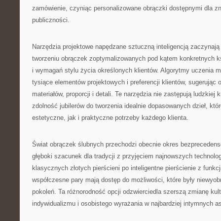
zamówienie, czyniąc personalizowane obrączki dostępnymi dla zn
publiczności.
Narzędzia projektowe napędzane sztuczną inteligencją zaczynają
tworzeniu obrączek zoptymalizowanych pod kątem konkretnych ksz
i wymagań stylu życia określonych klientów. Algorytmy uczenia 
tysiące elementów projektowych i preferencji klientów, sugerując
materiałów, proporcji i detali. Te narzędzia nie zastępują ludzkiej
zdolność jubilerów do tworzenia idealnie dopasowanych dzieł, któ
estetyczne, jak i praktyczne potrzeby każdego klienta.
Świat obrączek ślubnych przechodzi obecnie okres bezprecedens
głęboki szacunek dla tradycji z przyjęciem najnowszych technologi
klasycznych złotych pierścieni po inteligentne pierścienie z funkc
współczesne pary mają dostęp do możliwości, które były niewyob
pokoleń. Ta różnorodność opcji odzwierciedla szerszą zmianę kul
indywidualizmu i osobistego wyrażania w najbardziej intymnych a