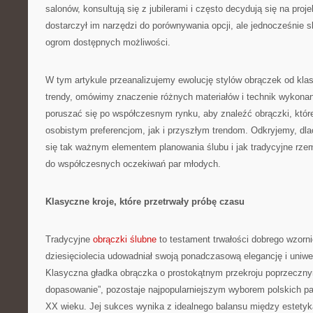
salonów, konsultują się z jubilerami i często decydują się na proj
dostarczył im narzędzi do porównywania opcji, ale jednocześnie 
ogrom dostępnych możliwości.
W tym artykule przeanalizujemy ewolucję stylów obrączek od kl
trendy, omówimy znaczenie różnych materiałów i technik wykonan
poruszać się po współczesnym rynku, aby znaleźć obrączki, któ
osobistym preferencjom, jak i przyszłym trendom. Odkryjemy, dl
się tak ważnym elementem planowania ślubu i jak tradycyjne rzemi
do współczesnych oczekiwań par młodych.
Klasyczne kroje, które przetrwały próbę czasu
Tradycyjne
obrączki ślubne
to testament trwałości dobrego wzorni
dziesięciolecia udowadniał swoją ponadczasową elegancję i uniwe
Klasyczna gładka obrączka o prostokątnym przekroju poprzeczn
dopasowanie”, pozostaje najpopularniejszym wyborem polskich pa
XX wieku. Jej sukces wynika z idealnego balansu między estetyką