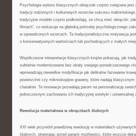
Psychologia wyboru klasycznych obrączek często związana jest 
tradycji rodzinnych i kulturowych wzorców sukcesu małżeńskiego
tradycyjne modele często podkreślają, że chcą mieć obrączki „taki
filmach”, co wskazuje na głęboką potrzebę psychologicznego zak
w sprawdzonych wzorcach. Ta tradycjonalistyczna motywacja jest
o konserwatywnych wartościach lub pochodzących z małych miej
Współczesne interpretacje klasycznych krojów pokazują, jak tra
subtelnie modernizowane bez utraty swojego ponadczasowego char
wprowadzają niewielkie modyfikacje jak delikatne fazowanie krawę
powierzchni czy mikroskopijne grawery, które nadają klasycznym
charakter. Te innowacje pozwalają parom na personalizację swoic
jednoczesnym zachowaniu ich tradycyjnej estetyki i uniwersalnej 
Rewolucja materiałowa w obrączkach ślubnych
XXI wiek przyniósł prawdziwą rewolucję w materiałach używanych
ślubnych, otwierając przed parami możliwości, które jeszcze de