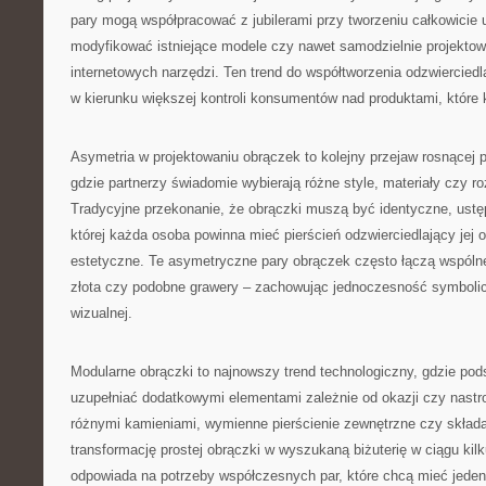
pary mogą współpracować z jubilerami przy tworzeniu całkowicie 
modyfikować istniejące modele czy nawet samodzielnie projekto
internetowych narzędzi. Ten trend do współtworzenia odzwiercied
w kierunku większej kontroli konsumentów nad produktami, które 
Asymetria w projektowaniu obrączek to kolejny przejaw rosnącej p
gdzie partnerzy świadomie wybierają różne style, materiały czy r
Tradycyjne przekonanie, że obrączki muszą być identyczne, ustępu
której każda osoba powinna mieć pierścień odzwierciedlający jej 
estetyczne. Te asymetryczne pary obrączek często łączą wspólne
złota czy podobne grawery – zachowując jednoczesność symbolic
wizualnej.
Modularne obrączki to najnowszy trend technologiczny, gdzie po
uzupełniać dodatkowymi elementami zależnie od okazji czy nastr
różnymi kamieniami, wymienne pierścienie zewnętrzne czy skład
transformację prostej obrączki w wyszukaną biżuterię w ciągu kil
odpowiada na potrzeby współczesnych par, które chcą mieć jeden