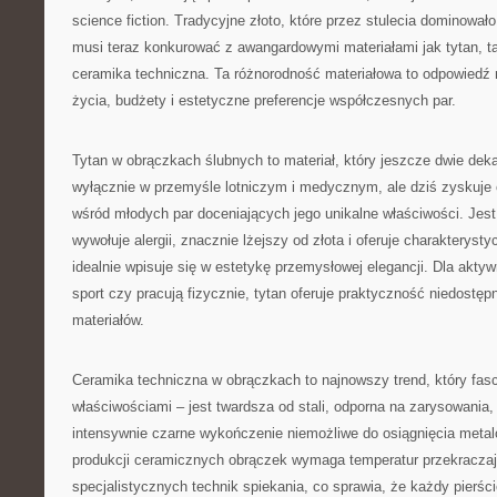
science fiction. Tradycyjne złoto, które przez stulecia dominowało
musi teraz konkurować z awangardowymi materiałami jak tytan, ta
ceramika techniczna. Ta różnorodność materiałowa to odpowiedź n
życia, budżety i estetyczne preferencje współczesnych par.
Tytan w obrączkach ślubnych to materiał, który jeszcze dwie de
wyłącznie w przemyśle lotniczym i medycznym, ale dziś zyskuje
wśród młodych par doceniających jego unikalne właściwości. Jest 
wywołuje alergii, znacznie lżejszy od złota i oferuje charakterys
idealnie wpisuje się w estetykę przemysłowej elegancji. Dla aktyw
sport czy pracują fizycznie, tytan oferuje praktyczność niedostęp
materiałów.
Ceramika techniczna w obrączkach to najnowszy trend, który fas
właściwościami – jest twardsza od stali, odporna na zarysowania, n
intensywnie czarne wykończenie niemożliwe do osiągnięcia met
produkcji ceramicznych obrączek wymaga temperatur przekracza
specjalistycznych technik spiekania, co sprawia, że każdy pierści