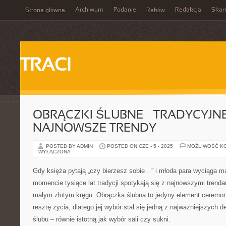
Archiwum
Podanie
Redakcja
Skan
Strona główna
Raków
TRACI
OBRĄCZKI ŚLUBNE – TRADYCYJNE
NAJNOWSZE TRENDY
POSTED BY ADMIN
POSTED ON CZE - 5 - 2025
MOŻLIWOŚĆ K
WYŁĄCZONA
Gdy księża pytają „czy bierzesz sobie…” i młoda para wyciąga m
momencie tysiące lat tradycji spotykają się z najnowszymi trenda
małym złotym kręgu. Obrączka ślubna to jedyny element ceremonii
resztę życia, dlatego jej wybór stał się jedną z najważniejszych 
ślubu – równie istotną jak wybór sali czy sukni.