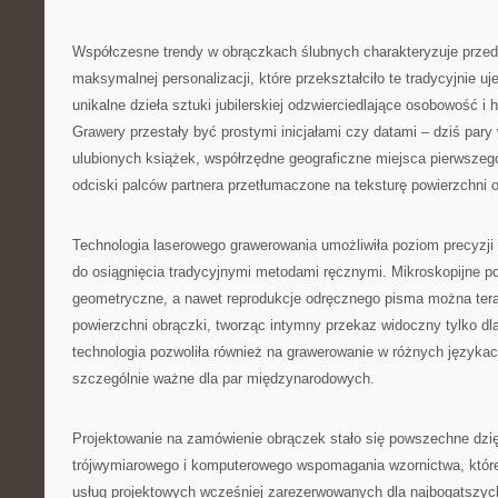
Współczesne trendy w obrączkach ślubnych charakteryzuje prze
maksymalnej personalizacji, które przekształciło te tradycyjnie u
unikalne dzieła sztuki jubilerskiej odzwierciedlające osobowość i h
Grawery przestały być prostymi inicjałami czy datami – dziś pary 
ulubionych książek, współrzędne geograficzne miejsca pierwszeg
odciski palców partnera przetłumaczone na teksturę powierzchni o
Technologia laserowego grawerowania umożliwiła poziom precyzji
do osiągnięcia tradycyjnymi metodami ręcznymi. Mikroskopijne p
geometryczne, a nawet reprodukcje odręcznego pisma można ter
powierzchni obrączki, tworząc intymny przekaz widoczny tylko dl
technologia pozwoliła również na grawerowanie w różnych językach
szczególnie ważne dla par międzynarodowych.
Projektowanie na zamówienie obrączek stało się powszechne dzię
trójwymiarowego i komputerowego wspomagania wzornictwa, któr
usług projektowych wcześniej zarezerwowanych dla najbogatszyc