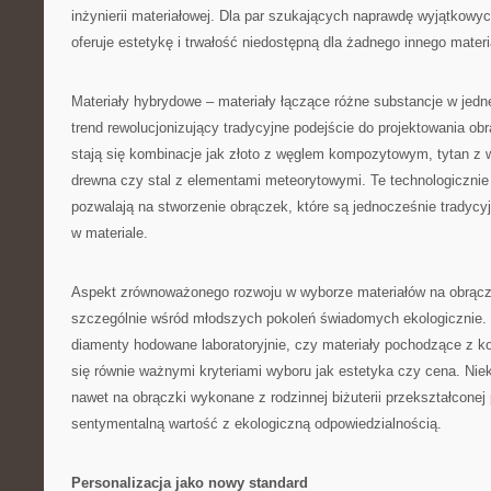
inżynierii materiałowej. Dla par szukających naprawdę wyjątkowy
oferuje estetykę i trwałość niedostępną dla żadnego innego materi
Materiały hybrydowe – materiały łączące różne substancje w jedne
trend rewolucjonizujący tradycyjne podejście do projektowania ob
stają się kombinacje jak złoto z węglem kompozytowym, tytan z
drewna czy stal z elementami meteorytowymi. Te technologiczni
pozwalają na stworzenie obrączek, które są jednocześnie tradycyj
w materiale.
Aspekt zrównoważonego rozwoju w wyborze materiałów na obrącz
szczególnie wśród młodszych pokoleń świadomych ekologicznie. 
diamenty hodowane laboratoryjnie, czy materiały pochodzące z ko
się równie ważnymi kryteriami wyboru jak estetyka czy cena. Niek
nawet na obrączki wykonane z rodzinnej biżuterii przekształconej p
sentymentalną wartość z ekologiczną odpowiedzialnością.
Personalizacja jako nowy standard