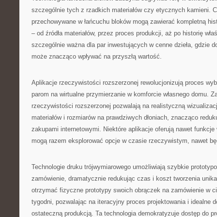
szczególnie tych z rzadkich materiałów czy etycznych kamieni. C
przechowywane w łańcuchu bloków mogą zawierać kompletną histo
– od źródła materiałów, przez proces produkcji, aż po historię właśc
szczególnie ważna dla par inwestujących w cenne dzieła, gdzie 
może znacząco wpływać na przyszłą wartość.
Aplikacje rzeczywistości rozszerzonej rewolucjonizują proces wy
parom na wirtualne przymierzanie w komforcie własnego domu. 
rzeczywistości rozszerzonej pozwalają na realistyczną wizualizac
materiałów i rozmiarów na prawdziwych dłoniach, znacząco redu
zakupami internetowymi. Niektóre aplikacje oferują nawet funkcje
mogą razem eksplorować opcje w czasie rzeczywistym, nawet bę
Technologie druku trójwymiarowego umożliwiają szybkie prototyp
zamówienie, dramatycznie redukując czas i koszt tworzenia unika
otrzymać fizyczne prototypy swoich obrączek na zamówienie w ci
tygodni, pozwalając na iteracyjny proces projektowania i idealne 
ostateczną produkcją. Ta technologia demokratyzuje dostęp do pro