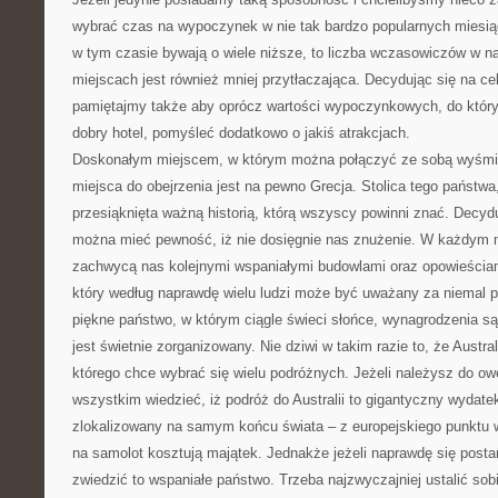
wybrać czas na wypoczynek w nie tak bardzo popularnych miesią
w tym czasie bywają o wiele niższe, to liczba wczasowiczów w na
miejscach jest również mniej przytłaczająca. Decydując się na c
pamiętajmy także aby oprócz wartości wypoczynkowych, do który
dobry hotel, pomyśleć dodatkowo o jakiś atrakcjach.
Doskonałym miejscem, w którym można połączyć ze sobą wyśmie
miejsca do obejrzenia jest na pewno Grecja. Stolica tego państwa,
przesiąknięta ważną historią, którą wszyscy powinni znać. Decyd
można mieć pewność, iż nie dosięgnie nas znużenie. W każdym
zachwycą nas kolejnymi wspaniałymi budowlami oraz opowieściami.|
który według naprawdę wielu ludzi może być uważany za niemal pr
piękne państwo, w którym ciągle świeci słońce, wynagrodzenia są 
jest świetnie zorganizowany. Nie dziwi w takim razie to, że Austra
którego chce wybrać się wielu podróżnych. Jeżeli należysz do o
wszystkim wiedzieć, iż podróż do Australii to gigantyczny wydatek
zlokalizowany na samym końcu świata – z europejskiego punktu 
na samolot kosztują majątek. Jednakże jeżeli naprawdę się post
zwiedzić to wspaniałe państwo. Trzeba najzwyczajniej ustalić sobi