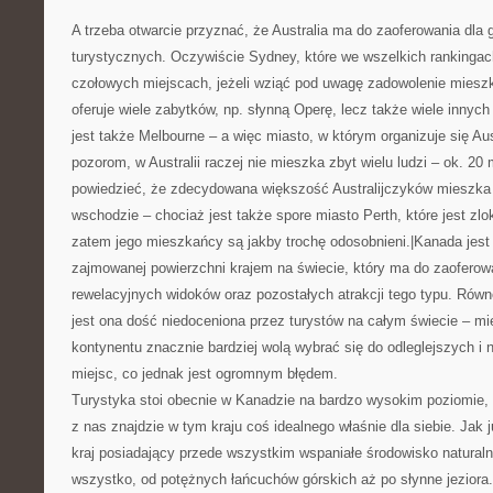
A trzeba otwarcie przyznać, że Australia ma do zaoferowania dla g
turystycznych. Oczywiście Sydney, które we wszelkich rankinga
czołowych miejscach, jeżeli wziąć pod uwagę zadowolenie miesz
oferuje wiele zabytków, np. słynną Operę, lecz także wiele inny
jest także Melbourne – a więc miasto, w którym organizuje się A
pozorom, w Australii raczej nie mieszka zbyt wielu ludzi – ok. 20
powiedzieć, że zdecydowana większość Australijczyków mieszka
wschodzie – chociaż jest także spore miasto Perth, które jest zl
zatem jego mieszkańcy są jakby trochę odosobnieni.|Kanada jes
zajmowanej powierzchni krajem na świecie, który ma do zaofero
rewelacyjnych widoków oraz pozostałych atrakcji tego typu. Rów
jest ona dość niedoceniona przez turystów na całym świecie – 
kontynentu znacznie bardziej wolą wybrać się do odleglejszych i 
miejsc, co jednak jest ogromnym błędem.
Turystyka stoi obecnie w Kanadzie na bardzo wysokim poziomie, 
z nas znajdzie w tym kraju coś idealnego właśnie dla siebie. Jak 
kraj posiadający przede wszystkim wspaniałe środowisko natural
wszystko, od potężnych łańcuchów górskich aż po słynne jeziora