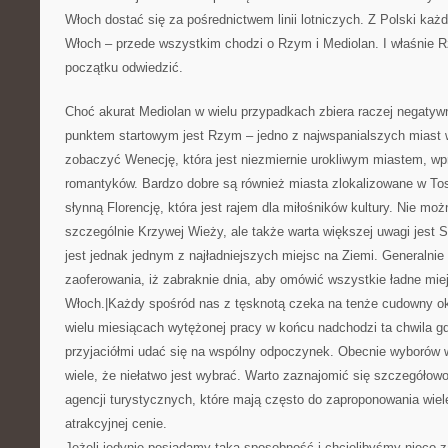
Włoch dostać się za pośrednictwem linii lotniczych. Z Polski każd
Włoch – przede wszystkim chodzi o Rzym i Mediolan. I właśnie R
początku odwiedzić.
Choć akurat Mediolan w wielu przypadkach zbiera raczej negatywn
punktem startowym jest Rzym – jedno z najwspanialszych miast 
zobaczyć Wenecję, która jest niezmiernie urokliwym miastem, wp
romantyków. Bardzo dobre są również miasta zlokalizowane w Tos
słynną Florencję, która jest rajem dla miłośników kultury. Nie mo
szczególnie Krzywej Wieży, ale także warta większej uwagi jest S
jest jednak jednym z najładniejszych miejsc na Ziemi. Generalni
zaoferowania, iż zabraknie dnia, aby omówić wszystkie ładne mie
Włoch.|Każdy spośród nas z tęsknotą czeka na tenże cudowny okr
wielu miesiącach wytężonej pracy w końcu nadchodzi ta chwila
przyjaciółmi udać się na wspólny odpoczynek. Obecnie wyborów
wiele, że niełatwo jest wybrać. Warto zaznajomić się szczegółow
agencji turystycznych, które mają często do zaproponowania wiele
atrakcyjnej cenie.
Jeżeli jedynie posiadamy taką sposobność i chcielibyśmy nieco z