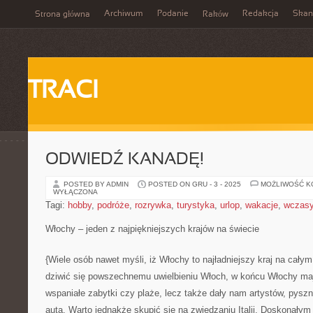
Archiwum
Podanie
Redakcja
Skan
Strona główna
Raków
TRACI
ODWIEDŹ KANADĘ!
POSTED BY ADMIN
POSTED ON GRU - 3 - 2025
MOŻLIWOŚĆ 
WYŁĄCZONA
Tagi:
hobby
,
podróże
,
rozrywka
,
turystyka
,
urlop
,
wakacje
,
wczas
Włochy – jeden z najpiękniejszych krajów na świecie
{Wiele osób nawet myśli, iż Włochy to najładniejszy kraj na całym
dziwić się powszechnemu uwielbieniu Włoch, w końcu Włochy maj
wspaniałe zabytki czy plaże, lecz także dały nam artystów, pysz
auta. Warto jednakże skupić się na zwiedzaniu Italii. Doskonałym