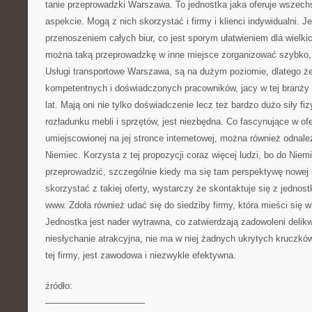
tanie przeprowadzki Warszawa. To jednostka jaka oferuje wszech
aspekcie. Mogą z nich skorzystać i firmy i klienci indywidualni. J
przenoszeniem całych biur, co jest sporym ułatwieniem dla wielki
można taką przeprowadzkę w inne miejsce zorganizować szybko,
Usługi transportowe Warszawa, są na dużym poziomie, dlatego ż
kompetentnych i doświadczonych pracowników, jacy w tej branży
lat. Mają oni nie tylko doświadczenie lecz też bardzo dużo siły fi
rozładunku mebli i sprzętów, jest niezbędna. Co fascynujące w ofer
umiejscowionej na jej stronce internetowej, można również odnal
Niemiec. Korzysta z tej propozycji coraz więcej ludzi, bo do Niem
przeprowadzić, szczególnie kiedy ma się tam perspektywę nowej r
skorzystać z takiej oferty, wystarczy że skontaktuje się z jednos
www. Zdoła również udać się do siedziby firmy, która mieści się
Jednostka jest nader wytrawna, co zatwierdzają zadowoleni delikw
niesłychanie atrakcyjna, nie ma w niej żadnych ukrytych kruczk
tej firmy, jest zawodowa i niezwykle efektywna.
źródło:
———————————