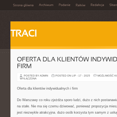
Archiwum
Podanie
Redakcja
Skan
Strona główna
Raków
TRACI
OFERTA DLA KLIENTÓW INDYWI
FIRM
POSTED BY ADMIN
POSTED ON LIP - 17 - 2025
MOŻLIWOŚĆ 
WYŁĄCZONA
Oferta dla klientów indywidualnych i firm
Do Warszawy co roku zjeżdża sporo ludzi, dużo z nich postanawia
na stałe. Nie ma się czemu dziwować, ponieważ propozycja miesz
jest niezwykle atrakcyjna. dużo osób korzysta tym samym z usług 