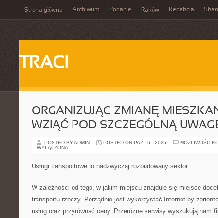
Archiwum
Podanie
Redakcja
Skan
Strona główna
Raków
TRACI
ORGANIZUJĄC ZMIANĘ MIESZKAN
WZIĄĆ POD SZCZEGÓLNĄ UWAG
POSTED BY ADMIN
POSTED ON PAŹ - 6 - 2025
MOŻLIWOŚĆ K
WYŁĄCZONA
Usługi transportowe to nadzwyczaj rozbudowany sektor
W zależności od tego, w jakim miejscu znajduje się miejsce docel
transportu rzeczy. Porządnie jest wykorzystać Internet by zorien
usług oraz przyrównać ceny. Przeróżne serwisy wyszukują nam fi