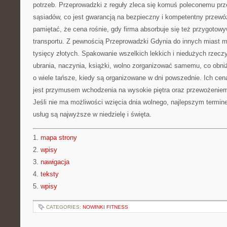
potrzeb. Przeprowadzki z reguły zleca się komuś poleconemu prz
sąsiadów, co jest gwarancją na bezpieczny i kompetentny przew
pamiętać, że cena rośnie, gdy firma absorbuje się też przygotow
transportu. Z pewnością Przeprowadzki Gdynia do innych miast 
tysięcy złotych. Spakowanie wszelkich lekkich i niedużych rzeczy
ubrania, naczynia, książki, wolno zorganizować samemu, co obni
o wiele tańsze, kiedy są organizowane w dni powszednie. Ich cen
jest przymusem wchodzenia na wysokie piętra oraz przewożeniem
Jeśli nie ma możliwości wzięcia dnia wolnego, najlepszym termin
usług są najwyższe w niedzielę i święta.
1.
mapa strony
2.
wpisy
3.
nawigacja
4.
teksty
5.
wpisy
CATEGORIES:
NOWINKI FITNESS