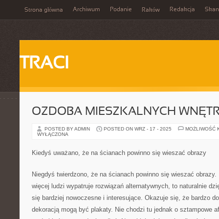
Archiwum
Podanie
Redakcja
Skan
Strona główna
Raków
TRACI
OZDOBA MIESZKALNYCH WNĘTR
POSTED BY ADMIN
POSTED ON WRZ - 17 - 2025
MOŻLIWOŚĆ 
WYŁĄCZONA
Kiedyś uważano, że na ścianach powinno się wieszać obrazy
Niegdyś twierdzono, że na ścianach powinno się wieszać obrazy. 
więcej ludzi wypatruje rozwiązań alternatywnych, to naturalnie dz
się bardziej nowoczesne i interesujące. Okazuje się, że bardzo d
dekoracją mogą być plakaty. Nie chodzi tu jednak o sztampowe a