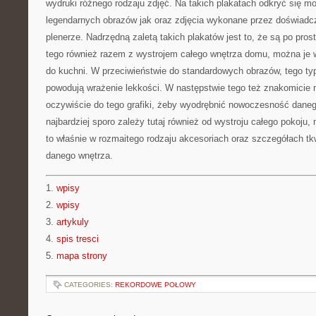
wydruki różnego rodzaju zdjęć. Na takich plakatach odkryć się m
legendarnych obrazów jak oraz zdjęcia wykonane przez doświadc
plenerze. Nadrzędną zaletą takich plakatów jest to, że są po pro
tego również razem z wystrojem całego wnętrza domu, można je 
do kuchni. W przeciwieństwie do standardowych obrazów, tego t
powodują wrażenie lekkości. W następstwie tego też znakomicie
oczywiście do tego grafiki, żeby wyodrębnić nowoczesność dane
najbardziej sporo zależy tutaj również od wystroju całego pokoju,
to właśnie w rozmaitego rodzaju akcesoriach oraz szczegółach tkw
danego wnętrza.
1.
wpisy
2.
wpisy
3.
artykuly
4.
spis tresci
5.
mapa strony
CATEGORIES:
REKORDOWE POŁOWY