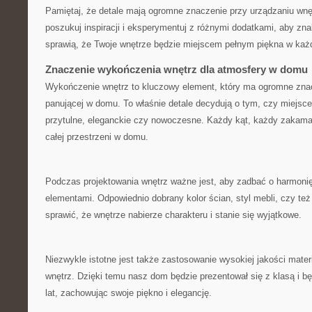
Pamiętaj, że detale mają​ ogromne znaczenie przy ‍urządzaniu wnęt
poszukuj inspiracji i eksperymentuj z różnymi ‌dodatkami, aby znal
sprawią, że Twoje‍ wnętrze ​będzie miejscem pełnym piękna w każ
Znaczenie wykończenia wnętrz dla atmosfery w domu
Wykończenie wnętrz to kluczowy element, który ma ogromne znac
panującej w domu. To właśnie ⁤detale decydują o tym, czy ‌miejsc
przytulne, eleganckie czy nowoczesne. Każdy kąt, każdy zakama
całej ‍przestrzeni w domu.
Podczas projektowania wnętrz ważne jest, aby zadbać o ⁣harmon
elementami. Odpowiednio dobrany kolor ⁢ścian, styl mebli, ‌czy te
sprawić, że wnętrze ‍nabierze charakteru i stanie się wyjątkowe.
Niezwykle istotne jest także zastosowanie wysokiej jakości mat
wnętrz. Dzięki temu nasz dom będzie prezentował się z klasą i bę
lat, zachowując swoje piękno i elegancję.