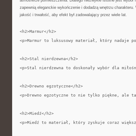
atmosferze pomieszczenia. Dlatego niezwykle istotne jest wybór n
zapewnią eleganckie wykończenie i dodadzą wnętrzu charakteru.
jakość i trwałość, aby efekt​ był ‌zadowalający przez wiele lat.
<h2>Marmur</h2>
<p>Marmur to luksusowy materiał, który nadaje p
<h2>Stal nierdzewna</h2>
<p>Stal nierdzewna to doskonały wybór dla miłoś
<h2>Drewno egzotyczne</h2>
<p>Drewno egzotyczne to nie tylko piękne, ale t
<h2>Miedź</h2>
<p>Miedź to materiał, który zyskuje coraz więks