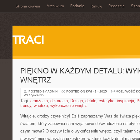
Archiwum
Podanie
Redakcja
Skan
Strona główna
Raków
TRACI
PIĘKNO W KAŻDYM DETALU: WY
WNĘTRZ
POSTED BY ADMIN
POSTED ON KWI - 1 - 2025
MOŻLIWOŚĆ K
WYŁĄCZONA
Tagi:
aranżacja
,
dekoracja
,
Design
,
detale
,
estetyka
,
inspiracja
,
P
trendy
,
wnętrza
,
wykończenie wnętrz
Witajcie, drodzy czytelnicy! Dziś zapraszamy Was do świata ​piękna,
światem,⁣ który zapewnia nam wyjątkowe doświadczenie estetyc
czym mowa? O oczywiście⁣ o wykończeniu wnętrz, czyli tajemnicy
stworzyć niepowtarzalną przestrzeń, w której każdy detal ⁢ma swoj