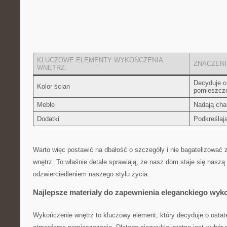
KLUCZOWE ELEMENTY WYKOŃCZENIA
ZNACZENI
WNĘTRZ:
Decyduje o
Kolor ścian
pomieszcz
Meble
Nadają ⁣cha
Dodatki
Podkreślają
Warto więc postawić na dbałość⁢ o szczegóły i nie bagatelizować
wnętrz. To właśnie detale ⁤sprawiają, że nasz dom staje się naszą 
odzwierciedleniem naszego stylu życia.
Najlepsze materiały do ⁤zapewnienia eleganckiego wyk
Wykończenie⁣ wnętrz to kluczowy element, który ⁣decyduje o ostat