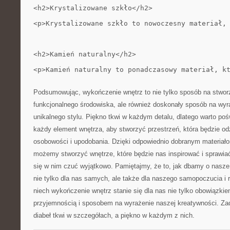
<h2>Krystalizowane szkło</h2>
<p>Krystalizowane szkło to nowoczesny materiał,
<h2>Kamień naturalny</h2>
<p>Kamień naturalny to ponadczasowy materiał, k
Podsumowując, wykończenie wnętrz to nie tylko sposób na stworz
⁣funkcjonalnego środowiska, ale również doskonały sposób ‍na wyraż
unikalnego stylu. Piękno tkwi ⁤w każdym detalu, dlatego warto po
każdy element wnętrza, ⁤aby stworzyć przestrzeń, która będzie o
osobowości i upodobania. Dzięki odpowiednio dobranym materiał
możemy stworzyć wnętrze,‌ które będzie nas inspirować i sprawi
się w nim czuć wyjątkowo. Pamiętajmy, że to, jak dbamy o nasze
nie tylko dla nas⁣ samych, ale ⁣także dla naszego samopoczucia i re
niech wykończenie wnętrz stanie się dla nas nie tylko obowiązkie
przyjemnością i sposobem na wyrażenie naszej kreatywności. Zad
diabeł tkwi w szczegółach, a ‌piękno w każdym z nich.