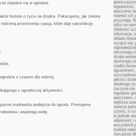
graniczącym 
coś niepokoi cię w ogrodzie.
regularność.
wieczorne ta
również ich 
 także historie o życiu na działce. Pokazujemy, jak zielony
przyznają. W
rodzinną przestrzenią i pasją, które daje satysfakcję.
tylko na sam
zdolność uc
informacje, 
układa dośw
uczące się, 
odpowiedzia
,
odczuwają s
działa wolnie
dostrzega za
dzie,
rzadko bywa
egzaminem, 
oszczędność
ogrodzie z czasem dla rodziny,
jakości dzia
idealnego ży
zaczyna się 
ikającego z ogrodniczej aktywności.
regularne go
wieczorem, m
większa uwa
zyjazne środowisku podejście do ogrodu. Promujemy
świecie peł
czymś, o co 
rodowiska i wspierają wodę.
to jednak wa
odporność i
wszystkich p
trudniej rad
Sen przez dł