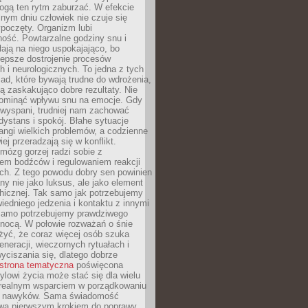
gą ten rytm zaburzać. W efekcie
nym dniu człowiek nie czuje się
poczęty. Organizm lubi
ość. Powtarzalne godziny snu i
łają na niego uspokajająco, bo
lepsze dostrojenie procesów
 i neurologicznych. To jedna z tych
ad, które bywają trudne do wdrożenia,
ą zaskakująco dobre rezultaty. Nie
ominąć wpływu snu na emocje. Gdy
ewyspani, trudniej nam zachować
 dystans i spokój. Błahe sytuacje
rangi wielkich problemów, a codzienne
iej przeradzają się w konflikt.
mózg gorzej radzi sobie z
iem bodźców i regulowaniem reakcji
ch. Z tego powodu dobry sen powinien
ny nie jako luksus, ale jako element
hicznej. Tak samo jak potrzebujemy
iedniego jedzenia i kontaktu z innymi
 samo potrzebujemy prawdziwego
nocą. W połowie rozważań o śnie
żyć, że coraz więcej osób szuka
eneracji, wieczornych rytuałach i
ciszania się, dlatego dobrze
strona tematyczna
poświęcona
lowi życia może stać się dla wielu
 realnym wsparciem w porządkowaniu
h nawyków. Sama świadomość
wa pierwszym krokiem do poprawy.