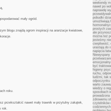
weekendy mo
nawet po wol
ą,
naprawdę wy
przewidywaln
pobudki dzia
agospodarować mały ogród.
umożliwiają 
hormonalnych
prostych zas
zym blogu znajdą ogrom inspiracji na aranżacje kwiatowe,
ale przynosz
można też p
koracje.
jesteśmy ni
cierpliwość,
urastają do 
napięcia łatw
Niewyspany 
przetwarzan
emocjonalny
być traktowa
higieny psyc
ruchu, odpow
ludźmi, tak
odpoczynku 
warto zauwa
wiedzy o reg
ach roku.
sposobach wy
prowadzona
zdrowemu sty
z przekształcić nawet mały trawnik w przytulny zakątek,
czytelników
codziennyc
y rok.
problemu by