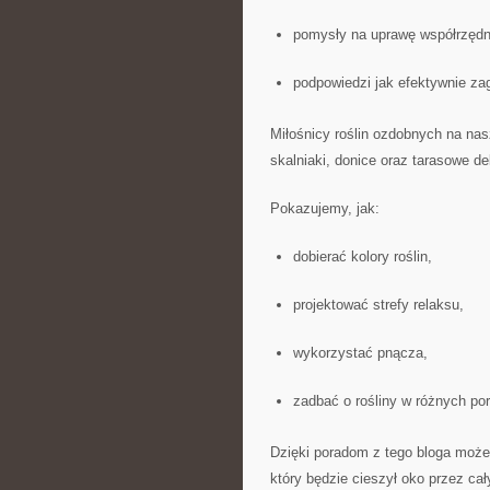
pomysły na uprawę współrzędn
podpowiedzi jak efektywnie z
Miłośnicy roślin ozdobnych na nas
skalniaki, donice oraz tarasowe de
Pokazujemy, jak:
dobierać kolory roślin,
projektować strefy relaksu,
wykorzystać pnącza,
zadbać o rośliny w różnych por
Dzięki poradom z tego bloga możes
który będzie cieszył oko przez cał