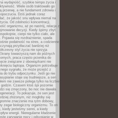
na wydajność, szybkie tempo życia i
ktywność. Wiele osób traktowało go
ą przerwę, a nie fundament zdrowia i
opoczucia. Dziś jednak coraz
dać, że jakość snu wpływa niemal na
życia. Od zdolności koncentracji,
ość organizmu, aż po nastrój, relacje z
ejmowanie decyzji. Kiedy śpimy zbyt
espokojnie, cierpi nie tylko ciało, ale
. Pojawia się rozdrażnienie, spada
ośnie podatność na stres, a codzienne
czynają przytłaczać bardziej niż
łczesny styl życia nie sprzyja
. Ekrany towarzyszą nam do późnych
ornych, praca często przenika do
ięcie związane z obowiązkami nie
knięciu laptopa. Organizm potrzebuje
źnego sygnału, że może przejść z
nia do trybu odpoczynku. Jeśli go nie
asypianie staje się trudniejsze, a sen
blem nie zawsze polega tylko na liczbie
 godzin. Czasem ktoś śpi pozornie
udzi się zmęczony, bo noc nie dawała
egeneracji. To pokazuje, że sen jest
dziej złożonym, niż mogłoby się
romne znaczenie ma rytm dobowy,
lny zegar biologiczny organizmu. To on
, kiedy jesteśmy senni, a kiedy
pływ energii. Nieregularne kładzenie
ęste zarywanie nocy i odsypianie w