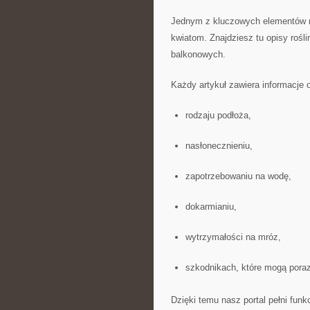
Jednym z kluczowych elementów na
kwiatom. Znajdziesz tu opisy roś
balkonowych.
Każdy artykuł zawiera informacje 
rodzaju podłoża,
nasłonecznieniu,
zapotrzebowaniu na wodę,
dokarmianiu,
wytrzymałości na mróz,
szkodnikach, które mogą porazi
Dzięki temu nasz portal pełni fun