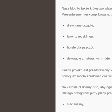
Nasz blog to także królestwo włas
Prezentujemy nieskomplikowane, 
drewniane grządki,
ławki z recyklingu,
hotele dla pszczół,
dekoracje z naturalnych materi
Każdy projekt jest przedstawiony 
nowicjusz mogła zbudować coś wła
Na Zarosla.pl dbamy o to, aby ogr
Dlatego przygotowujemy plany prac
siać rośliny,