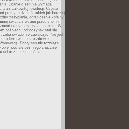
łania. Dbanie o sen nie wymaga
cia ani całkowitej rewolucji. Często
od prostych działań, takich jak bardziej
dziny zasypiania, ograniczenie kofeiny
niej światła z ekranu przed snem i
żność na sygnały płynące z ciała. W
nym pośpiechu odpoczynek stał się
trzeba świadomie zawalczyć. Nie jest
lka o lenistwo, lecz o zdrowie,
 równowagę. Dobry sen nie rozwiąże
roblemów, ale bez niego znacznie
zić sobie z codziennością.