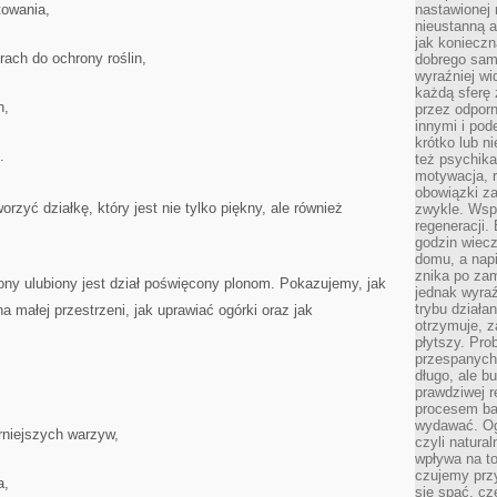
owania,
nastawionej 
nieustanną a
jak konieczn
ach do ochrony roślin,
dobrego sam
wyraźniej wi
każdą sferę 
h,
przez odporn
innymi i pod
krótko lub ni
.
też psychika
motywacja, r
obowiązki za
rzyć działkę, który jest nie tylko piękny, ale również
zwykle. Wspó
regeneracji
godzin wiecz
domu, a nap
znika po zam
ony ulubiony jest dział poświęcony plonom. Pokazujemy, jak
jednak wyra
trybu działa
 małej przestrzeni, jak uprawiać ogórki oraz jak
otrzymuje, z
płytszy. Pro
przespanych
długo, ale b
prawdziwej r
procesem bar
wydawać. Og
rniejszych warzyw,
czyli natura
wpływa na to
czujemy przy
a,
się spać, cz