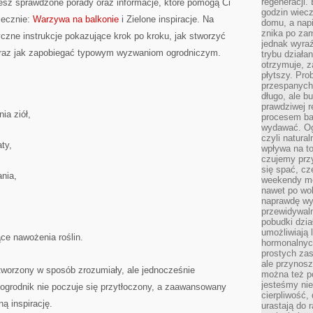
regeneracji
iesz sprawdzone porady oraz informacje, które pomogą Ci
godzin wiecz
iecznie:
Warzywa na balkonie
i Zielone inspiracje. Na
domu, a nap
znika po zam
czne instrukcje pokazujące krok po kroku, jak stworzyć
jednak wyra
 oraz jak zapobiegać typowym wyzwaniom ogrodniczym.
trybu działa
otrzymuje, z
płytszy. Pro
przespanych
długo, ale b
prawdziwej r
ia ziół,
procesem bar
wydawać. Og
czyli natura
ty,
wpływa na to
czujemy przy
się spać, cz
nia,
weekendy mo
nawet po wol
naprawdę wy
przewidywaln
pobudki dzia
umożliwiają 
ce nawożenia roślin.
hormonalnych
prostych zas
ale przynosz
t tworzony w sposób zrozumiały, ale jednocześnie
można też p
jesteśmy ni
ogrodnik nie poczuje się przytłoczony, a zaawansowany
cierpliwość,
ną inspirację.
urastają do 