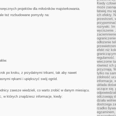
Kiedy człow
może zasnąć 
noręcznych projektów dla miłośników majsterkowania.
łatwiej mu 
ale też rozbudowane pomysły na:
ich efekty.
przestrzeń, 
przypominać
rozrywki. Im
wyciszenie.
zaciemnienie
ograniczenie
odłożenie te
przewietrzen
efekt niż ko
graniczącym 
regularność.
ałów.
wieczorne ta
również ich 
przyznają. W
krok po kroku, z przydatnymi trikami, tak aby nawet
tylko na sam
zdolność uc
snymi rękami i upiększyć swój ogród.
informacje, 
układa dośw
uczące się, 
odnicy zawsze wiedzieli, co warto zrobić w danym miesiącu.
odpowiedzia
, w których znajdziesz informacje, kiedy:
odczuwają s
działa wolnie
dostrzega za
rzadko bywa
egzaminem, 
oszczędność