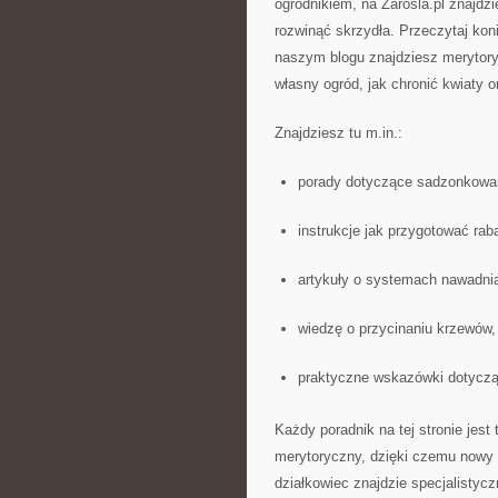
ogrodnikiem, na Zarosla.pl znajdz
rozwinąć skrzydła. Przeczytaj kon
naszym blogu znajdziesz merytory
własny ogród, jak chronić kwiaty
Znajdziesz tu m.in.:
porady dotyczące sadzonkowan
instrukcje jak przygotować raba
artykuły o systemach nawadnia
wiedzę o przycinaniu krzewów,
praktyczne wskazówki dotyczą
Każdy poradnik na tej stronie jes
merytoryczny, dzięki czemu nowy 
działkowiec znajdzie specjalistycz