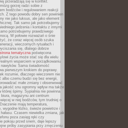
iej przeradzają się w konflikt.
mózg gorzej radzi sobie z
iem bodźców i regulowaniem reakcji
ch. Z tego powodu dobry sen powinien
ny nie jako luksus, ale jako element
hicznej. Tak samo jak potrzebujemy
iedniego jedzenia i kontaktu z innymi
 samo potrzebujemy prawdziwego
nocą. W połowie rozważań o śnie
żyć, że coraz więcej osób szuka
eneracji, wieczornych rytuałach i
ciszania się, dlatego dobrze
strona tematyczna
poświęcona
lowi życia może stać się dla wielu
 realnym wsparciem w porządkowaniu
h nawyków. Sama świadomość
wa pierwszym krokiem do poprawy.
iek rozumie, dlaczego wieczorem nie
albo czemu budzi się bez energii,
wprowadzać małe zmiany i obserwować
 Na jakość snu ogromny wpływ ma także
w której śpimy. Sypialnia nie powinna
 biura, magazynu ani centrum
 więcej w niej bodźców, tym trudniej o
 Znaczenie mają temperatura,
, wygodne łóżko, świeże powietrze i
 hałasu. Czasem niewielka zmiana, jak
lefonu poza zasięg ręki czy
ie pokoju przed snem, daje lepszy
lejne próby zasypiania przy zmęczeniu