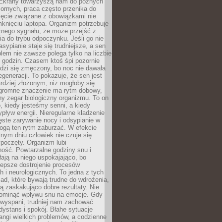
. Ekrany towarzyszą nam do późnych
ornych, praca często przenika do
ięcie związane z obowiązkami nie
knięciu laptopa. Organizm potrzebuje
źnego sygnału, że może przejść z
nia do trybu odpoczynku. Jeśli go nie
asypianie staje się trudniejsze, a sen
blem nie zawsze polega tylko na liczbie
 godzin. Czasem ktoś śpi pozornie
udzi się zmęczony, bo noc nie dawała
egeneracji. To pokazuje, że sen jest
dziej złożonym, niż mogłoby się
romne znaczenie ma rytm dobowy,
lny zegar biologiczny organizmu. To on
, kiedy jesteśmy senni, a kiedy
pływ energii. Nieregularne kładzenie
ęste zarywanie nocy i odsypianie w
gą ten rytm zaburzać. W efekcie
nym dniu człowiek nie czuje się
poczęty. Organizm lubi
ość. Powtarzalne godziny snu i
łają na niego uspokajająco, bo
lepsze dostrojenie procesów
 i neurologicznych. To jedna z tych
ad, które bywają trudne do wdrożenia,
ą zaskakująco dobre rezultaty. Nie
ominąć wpływu snu na emocje. Gdy
ewyspani, trudniej nam zachować
 dystans i spokój. Błahe sytuacje
rangi wielkich problemów, a codzienne