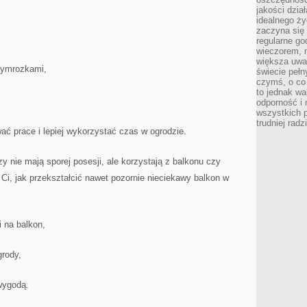
jakości dzia
idealnego ży
zaczyna się 
regularne go
wieczorem, m
większa uwa
zymrozkami,
świecie peł
czymś, o co 
to jednak wa
odporność i
wszystkich p
trudniej rad
ć prace i lepiej wykorzystać czas w ogrodzie.
rzy nie mają sporej posesji, ale korzystają z balkonu czy
i, jak przekształcić nawet pozornie nieciekawy balkon w
 na balkon,
grody,
wygodą.