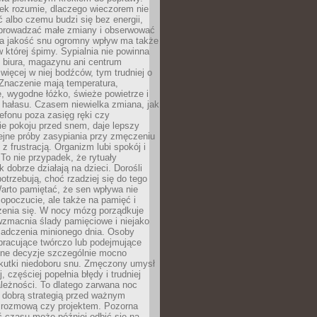
iek rozumie, dlaczego wieczorem nie
albo czemu budzi się bez energii,
wprowadzać małe zmiany i obserwować
 Na jakość snu ogromny wpływ ma także
w której śpimy. Sypialnia nie powinna
 biura, magazynu ani centrum
 więcej w niej bodźców, tym trudniej o
 Znaczenie mają temperatura,
, wygodne łóżko, świeże powietrze i
 hałasu. Czasem niewielka zmiana, jak
lefonu poza zasięg ręki czy
ie pokoju przed snem, daje lepszy
lejne próby zasypiania przy zmęczeniu
z frustracją. Organizm lubi spokój i
 To nie przypadek, że rytuały
k dobrze działają na dzieci. Dorośli
potrzebują, choć rzadziej się do tego
arto pamiętać, że sen wpływa nie
opoczucie, ale także na pamięć i
zenia się. W nocy mózg porządkuje
wzmacnia ślady pamięciowe i niejako
iadczenia minionego dnia. Osoby
pracujące twórczo lub podejmujące
lne decyzje szczególnie mocno
kutki niedoboru snu. Zmęczony umysł
j, częściej popełnia błędy i trudniej
leżności. To dlatego zarwana noc
 dobrą strategią przed ważnym
rozmową czy projektem. Pozorna
 czasu może później odbić się na