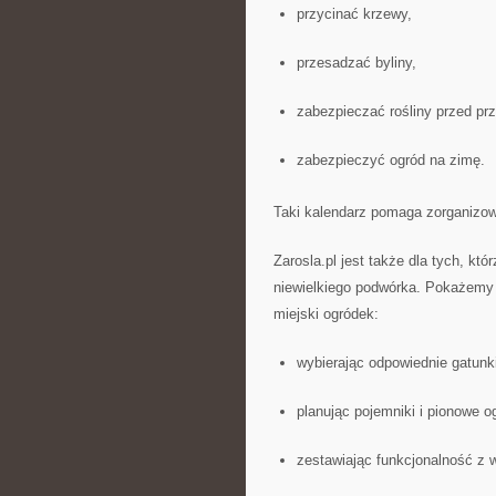
przycinać krzewy,
przesadzać byliny,
zabezpieczać rośliny przed pr
zabezpieczyć ogród na zimę.
Taki kalendarz pomaga zorganizowa
Zarosla.pl jest także dla tych, któ
niewielkiego podwórka. Pokażemy C
miejski ogródek:
wybierając odpowiednie gatunki
planując pojemniki i pionowe o
zestawiając funkcjonalność z 