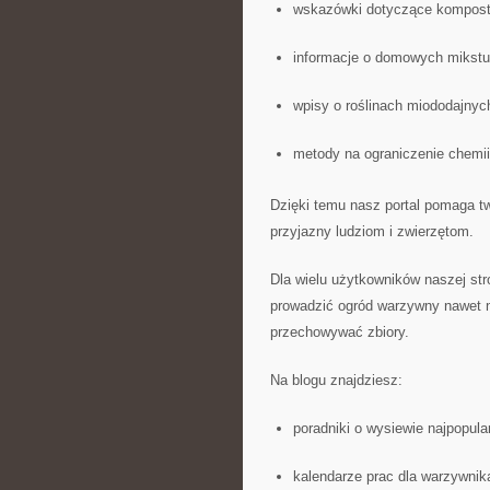
wskazówki dotyczące kompost
informacje o domowych mikstur
wpisy o roślinach miododajnyc
metody na ograniczenie chemii
Dzięki temu nasz portal pomaga two
przyjazny ludziom i zwierzętom.
Dla wielu użytkowników naszej str
prowadzić ogród warzywny nawet na
przechowywać zbiory.
Na blogu znajdziesz:
poradniki o wysiewie najpopula
kalendarze prac dla warzywnik