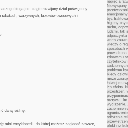
napięcia łatw
Niewyspany 
szego bloga jest ciągle rozwijany dział poświęcony
przetwarzan
emocjonalny
lin rabatach, warzywnych, krzewów owocowych i
być traktowa
higieny psyc
ruchu, odpow
ludźmi, tak
o:
odpoczynku 
warto zauwa
wiedzy o reg
sposobach wy
prowadzona
zdrowemu sty
czytelników
codziennyc
problemu by
Kiedy człow
może zasnąć 
łatwiej mu 
ich efekty.
przestrzeń, 
przypominać
rozrywki. Im
wyciszenie.
zaciemnienie
ć daną roślinę.
ograniczenie
odłożenie te
przewietrzen
kcję mini encyklopedii, do której możesz zaglądać zawsze,
efekt niż ko