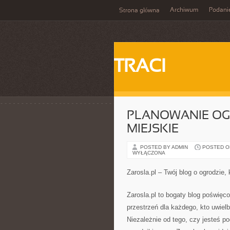
Archiwum
Podani
Strona główna
TRACI
PLANOWANIE OG
MIEJSKIE
POSTED BY ADMIN
POSTED ON 
WYŁĄCZONA
Zarosla.pl – Twój blog o ogrodzie, 
Zarosla.pl to bogaty blog poświęc
przestrzeń dla każdego, kto uwielb
Niezależnie od tego, czy jesteś 