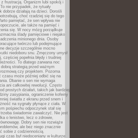
z frustracją. Organizm lubi spokój i
 To nie przypadek, że rytuały
k dobrze działają na dzieci. Dorośli
potrzebują, choć rzadziej się do tego
arto pamiętać, że sen wpływa nie
opoczucie, ale także na pamięć i
zenia się. W nocy mózg porządkuje
wzmacnia ślady pamięciowe i niejako
iadczenia minionego dnia. Osoby
pracujące twórczo lub podejmujące
lne decyzje szczególnie mocno
kutki niedoboru snu. Zmęczony umysł
j, częściej popełnia błędy i trudniej
leżności. To dlatego zarwana noc
 dobrą strategią przed ważnym
rozmową czy projektem. Pozorna
 czasu może później odbić się na
łania. Dbanie o sen nie wymaga
cia ani całkowitej rewolucji. Często
od prostych działań, takich jak bardziej
dziny zasypiania, ograniczenie kofeiny
niej światła z ekranu przed snem i
żność na sygnały płynące z ciała. W
nym pośpiechu odpoczynek stał się
trzeba świadomie zawalczyć. Nie jest
lka o lenistwo, lecz o zdrowie,
 równowagę. Dobry sen nie rozwiąże
roblemów, ale bez niego znacznie
zić sobie z codziennością.
ugi czas był niedoceniany w kulturze