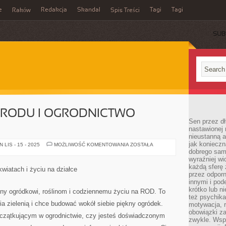
e
Redakcja
Skandal
Tagi
Tagi
Raków
Spis Treści
SUB
RODU I OGRODNICTWO
Sen przez dł
nastawionej 
nieustanną a
jak konieczn
PLANOWANIE
LIS - 15 - 2025
MOŻLIWOŚĆ KOMENTOWANIA
ZOSTAŁA
OGRODU
dobrego sam
I
wyraźniej wi
OGRODNICTWO
każdą sferę 
MIEJSKIE
kwiatach i życiu na działce
przez odporn
innymi i pod
krótko lub ni
ony ogródkowi, roślinom i codziennemu życiu na ROD. To
też psychika
ia zielenią i chce budować wokół siebie piękny ogródek.
motywacja, r
obowiązki za
początkującym w ogrodnictwie, czy jesteś doświadczonym
zwykle. Wspó