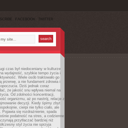
SCRIBE
FACEBOOK
TWITTER
ugi czas był niedoceniany w kulturze
na wydajność, szybkie tempo życia i
ktywność. Wiele osób traktowało go
ą przerwę, a nie fundament zdrowia i
opoczucia. Dziś jednak coraz
dać, że jakość snu wpływa niemal na
życia. Od zdolności koncentracji,
ość organizmu, aż po nastrój, relacje z
ejmowanie decyzji. Kiedy śpimy zbyt
espokojnie, cierpi nie tylko ciało, ale
. Pojawia się rozdrażnienie, spada
ośnie podatność na stres, a codzienne
czynają przytłaczać bardziej niż
łczesny styl życia nie sprzyja