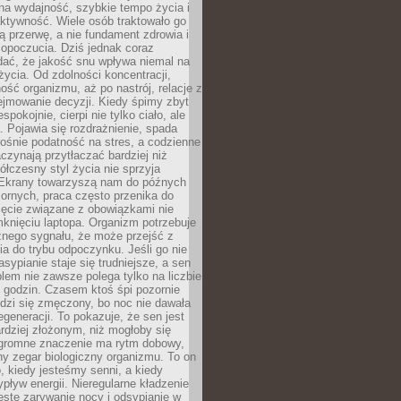
na wydajność, szybkie tempo życia i
ktywność. Wiele osób traktowało go
ą przerwę, a nie fundament zdrowia i
opoczucia. Dziś jednak coraz
dać, że jakość snu wpływa niemal na
życia. Od zdolności koncentracji,
ość organizmu, aż po nastrój, relacje z
ejmowanie decyzji. Kiedy śpimy zbyt
espokojnie, cierpi nie tylko ciało, ale
. Pojawia się rozdrażnienie, spada
ośnie podatność na stres, a codzienne
czynają przytłaczać bardziej niż
łczesny styl życia nie sprzyja
. Ekrany towarzyszą nam do późnych
ornych, praca często przenika do
ięcie związane z obowiązkami nie
knięciu laptopa. Organizm potrzebuje
źnego sygnału, że może przejść z
nia do trybu odpoczynku. Jeśli go nie
asypianie staje się trudniejsze, a sen
blem nie zawsze polega tylko na liczbie
 godzin. Czasem ktoś śpi pozornie
udzi się zmęczony, bo noc nie dawała
egeneracji. To pokazuje, że sen jest
dziej złożonym, niż mogłoby się
romne znaczenie ma rytm dobowy,
lny zegar biologiczny organizmu. To on
, kiedy jesteśmy senni, a kiedy
pływ energii. Nieregularne kładzenie
ęste zarywanie nocy i odsypianie w