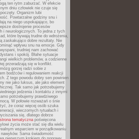
gą ten rytm zaburzać. W efekcie
nym dniu człowiek nie czuje się
poczęty. Organizm lubi
ość. Powtarzalne godziny snu i
łają na niego uspokajająco, bo
lepsze dostrojenie procesów
 i neurologicznych. To jedna z tych
ad, które bywają trudne do wdrożenia,
ą zaskakująco dobre rezultaty. Nie
ominąć wpływu snu na emocje. Gdy
ewyspani, trudniej nam zachować
 dystans i spokój. Błahe sytuacje
rangi wielkich problemów, a codzienne
iej przeradzają się w konflikt.
mózg gorzej radzi sobie z
iem bodźców i regulowaniem reakcji
ch. Z tego powodu dobry sen powinien
ny nie jako luksus, ale jako element
hicznej. Tak samo jak potrzebujemy
iedniego jedzenia i kontaktu z innymi
 samo potrzebujemy prawdziwego
nocą. W połowie rozważań o śnie
żyć, że coraz więcej osób szuka
eneracji, wieczornych rytuałach i
ciszania się, dlatego dobrze
strona tematyczna
poświęcona
lowi życia może stać się dla wielu
 realnym wsparciem w porządkowaniu
h nawyków. Sama świadomość
wa pierwszym krokiem do poprawy.