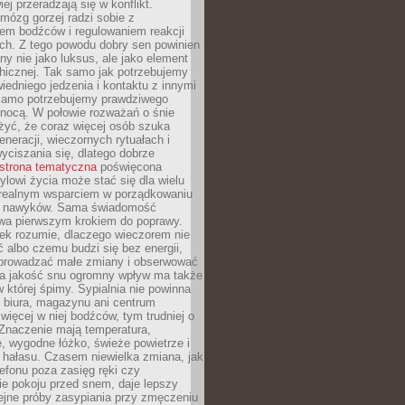
iej przeradzają się w konflikt.
mózg gorzej radzi sobie z
iem bodźców i regulowaniem reakcji
ch. Z tego powodu dobry sen powinien
ny nie jako luksus, ale jako element
hicznej. Tak samo jak potrzebujemy
iedniego jedzenia i kontaktu z innymi
 samo potrzebujemy prawdziwego
nocą. W połowie rozważań o śnie
żyć, że coraz więcej osób szuka
eneracji, wieczornych rytuałach i
ciszania się, dlatego dobrze
strona tematyczna
poświęcona
lowi życia może stać się dla wielu
 realnym wsparciem w porządkowaniu
h nawyków. Sama świadomość
wa pierwszym krokiem do poprawy.
iek rozumie, dlaczego wieczorem nie
albo czemu budzi się bez energii,
wprowadzać małe zmiany i obserwować
 Na jakość snu ogromny wpływ ma także
w której śpimy. Sypialnia nie powinna
 biura, magazynu ani centrum
 więcej w niej bodźców, tym trudniej o
 Znaczenie mają temperatura,
, wygodne łóżko, świeże powietrze i
 hałasu. Czasem niewielka zmiana, jak
lefonu poza zasięg ręki czy
ie pokoju przed snem, daje lepszy
lejne próby zasypiania przy zmęczeniu