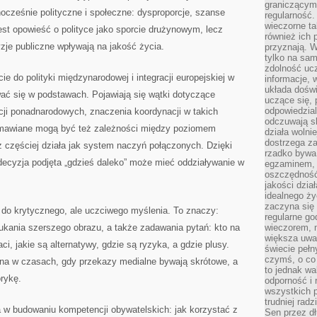
graniczącym 
nocześnie polityczne i społeczne: dysproporcje, szanse
regularność.
wieczorne ta
jest opowieść o polityce jako sporcie drużynowym, lecz
również ich 
yzje publiczne wpływają na jakość życia.
przyznają. W
tylko na sam
zdolność uc
ie do polityki międzynarodowej i integracji europejskiej w
informacje, 
układa dośw
ać się w podstawach. Pojawiają się wątki dotyczące
uczące się, 
odpowiedzia
tucji ponadnarodowych, znaczenia koordynacji w takich
odczuwają s
Omawiane mogą być też zależności między poziomem
działa wolnie
dostrzega za
z częściej działa jak system naczyń połączonych. Dzięki
rzadko bywa
decyzja podjęta „gdzieś daleko” może mieć oddziaływanie w
egzaminem, 
oszczędność
jakości dzia
idealnego ży
zaczyna się 
 do krytycznego, ale uczciwego myślenia. To znaczy:
regularne go
szukania szerszego obrazu, a także zadawania pytań: kto na
wieczorem, m
większa uwa
ci, jakie są alternatywy, gdzie są ryzyka, a gdzie plusy.
świecie peł
czymś, o co 
na w czasach, gdy przekazy medialne bywają skrótowe, a
to jednak wa
rykę.
odporność i
wszystkich p
trudniej rad
a w budowaniu kompetencji obywatelskich: jak korzystać z
Sen przez dł