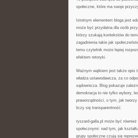
społeczne, które ma swoje przycz
Istotnym elementem bloga jest edu
może być przydatna dla osób przy
którzy szukają kontekstów do tem
zagadnienia takie jak społeczeńst
temu czytelnik może lepiej rozpozn
efektem retoryki.
Ważnym wątkiem jest także opis t
władza ustawodawcza, za co odpo
sądownicza. Blog pokazuje zależno
demokracja to nie tylko wybory, l
praworządności, o tym, jak tworzy
liczy się transparentność.
ryszard-galla.pl może być również
społecznymi: nad tym, jak kształtu
grupy społeczne czują się reprez