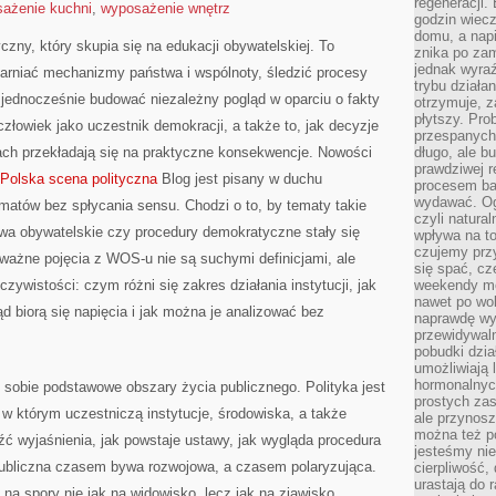
regeneracji
ażenie kuchni
,
wyposażenie wnętrz
godzin wiecz
domu, a nap
tyczny, który skupia się na edukacji obywatelskiej. To
znika po zam
jednak wyra
garniać mechanizmy państwa i wspólnoty, śledzić procesy
trybu działa
 jednocześnie budować niezależny pogląd w oparciu o fakty
otrzymuje, z
płytszy. Pro
złowiek jako uczestnik demokracji, a także to, jak decyzje
przespanych
ch przekładają się na praktyczne konsekwencje. Nowości
długo, ale b
prawdziwej r
Polska scena polityczna
Blog jest pisany w duchu
procesem bar
wydawać. Og
atów bez spłycania sensu. Chodzi o to, by tematy takie
czyli natura
wa obywatelskie czy procedury demokratyczne stały się
wpływa na to
czujemy przy
ważne pojęcia z WOS-u nie są suchymi definicjami, ale
się spać, cz
czywistości: czym różni się zakres działania instytucji, jak
weekendy mo
nawet po wol
d biorą się napięcia i jak można je analizować bez
naprawdę wy
przewidywaln
pobudki dzia
umożliwiają 
hormonalnych
 sobie podstawowe obszary życia publicznego. Polityka jest
prostych zas
 w którym uczestniczą instytucje, środowiska, a także
ale przynosz
można też p
ć wyjaśnienia, jak powstaje ustawy, jak wygląda procedura
jesteśmy ni
ubliczna czasem bywa rozwojowa, a czasem polaryzująca.
cierpliwość,
urastają do 
 na spory nie jak na widowisko, lecz jak na zjawisko