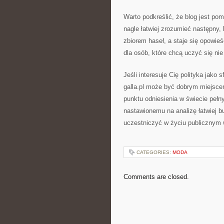
Warto podkreślić, że blog jest pom
nagle łatwiej zrozumieć następny,
zbiorem haseł, a staje się opowie
dla osób, które chcą uczyć się ni
Jeśli interesuje Cię polityka jako s
galla.pl może być dobrym miejscem
punktu odniesienia w świecie pełnym
nastawionemu na analizę łatwiej 
uczestniczyć w życiu publicznym 
CATEGORIES:
MODA
Comments are closed.