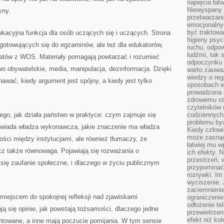
napięcia łatw
Niewyspany 
yny.
przetwarzan
emocjonalny
być traktowa
kacyjna funkcja dla osób uczących się i uczących. Strona
higieny psyc
gotowujących się do egzaminów, ale też dla edukatorów,
ruchu, odpow
ludźmi, tak
atów z WOS. Materiały pomagają powtarzać i rozumieć
odpoczynku 
wo obywatelskie, media, manipulacja, dezinformacja. Dzięki
warto zauwa
wiedzy o reg
awać, kiedy argument jest spójny, a kiedy jest tylko
sposobach wy
prowadzona
zdrowemu sty
czytelników
ego, jak działa państwo w praktyce: czym zajmuje się
codziennyc
problemu by
wiada władza wykonawcza, jakie znaczenie ma władza
Kiedy człow
może zasnąć 
ści między instytucjami, ale również tłumaczy, że
łatwiej mu 
ecz także równowaga. Pojawiają się rozważania o
ich efekty.
przestrzeń, 
 się zaufanie społeczne, i dlaczego w życiu publicznym
przypominać
rozrywki. Im
wyciszenie.
zaciemnienie
 miejscem do spokojnej refleksji nad zjawiskami
ograniczenie
odłożenie te
ją się opinie, jak powstają tożsamości, dlaczego jedne
przewietrzen
efekt niż ko
entowane, a inne mają poczucie pomijania. W tym sensie