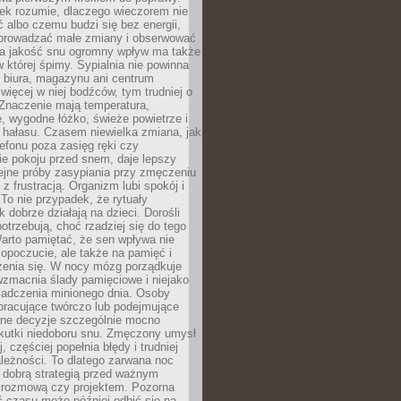
iek rozumie, dlaczego wieczorem nie
albo czemu budzi się bez energii,
wprowadzać małe zmiany i obserwować
 Na jakość snu ogromny wpływ ma także
w której śpimy. Sypialnia nie powinna
 biura, magazynu ani centrum
 więcej w niej bodźców, tym trudniej o
 Znaczenie mają temperatura,
, wygodne łóżko, świeże powietrze i
 hałasu. Czasem niewielka zmiana, jak
lefonu poza zasięg ręki czy
ie pokoju przed snem, daje lepszy
lejne próby zasypiania przy zmęczeniu
z frustracją. Organizm lubi spokój i
 To nie przypadek, że rytuały
k dobrze działają na dzieci. Dorośli
potrzebują, choć rzadziej się do tego
arto pamiętać, że sen wpływa nie
opoczucie, ale także na pamięć i
zenia się. W nocy mózg porządkuje
wzmacnia ślady pamięciowe i niejako
iadczenia minionego dnia. Osoby
pracujące twórczo lub podejmujące
lne decyzje szczególnie mocno
kutki niedoboru snu. Zmęczony umysł
j, częściej popełnia błędy i trudniej
leżności. To dlatego zarwana noc
 dobrą strategią przed ważnym
rozmową czy projektem. Pozorna
 czasu może później odbić się na