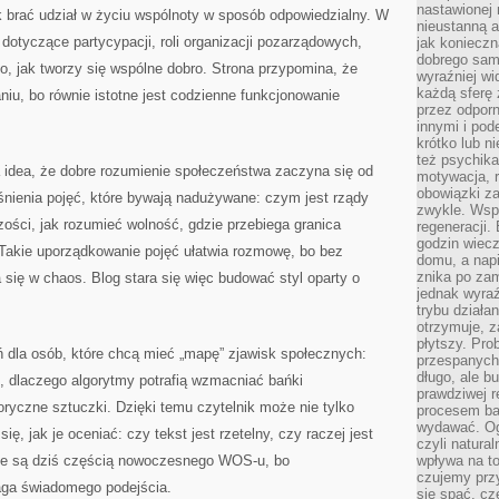
nastawionej 
ak brać udział w życiu wspólnoty w sposób odpowiedzialny. W
nieustanną a
dotyczące partycypacji, roli organizacji pozarządowych,
jak konieczn
dobrego sam
go, jak tworzy się wspólne dobro. Strona przypomina, że
wyraźniej wi
każdą sferę 
niu, bo równie istotne jest codzienne funkcjonowanie
przez odporn
innymi i pod
krótko lub ni
też psychika
idea, że dobre rozumienie społeczeństwa zaczyna się od
motywacja, r
obowiązki za
aśnienia pojęć, które bywają nadużywane: czym jest rządy
zwykle. Wspó
ości, jak rozumieć wolność, gdzie przebiega granica
regeneracji
godzin wiecz
Takie uporządkowanie pojęć ułatwia rozmowę, bo bez
domu, a nap
znika po zam
się w chaos. Blog stara się więc budować styl oparty o
jednak wyra
trybu działa
otrzymuje, z
płytszy. Pro
eń dla osób, które chcą mieć „mapę” zjawisk społecznych:
przespanych
długo, ale b
ne, dlaczego algorytmy potrafią wzmacniać bańki
prawdziwej r
oryczne sztuczki. Dzięki temu czytelnik może nie tylko
procesem bar
wydawać. Og
ę, jak je oceniać: czy tekst jest rzetelny, czy raczej jest
czyli natura
je są dziś częścią nowoczesnego WOS-u, bo
wpływa na to
czujemy przy
ga świadomego podejścia.
się spać, cz