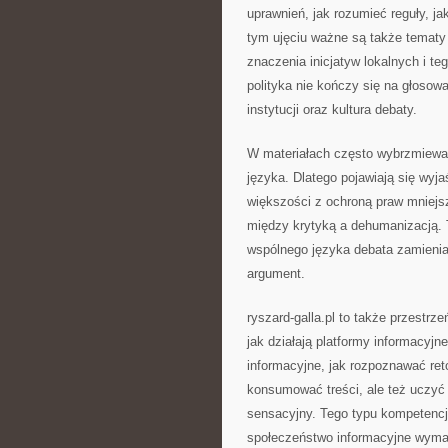
uprawnień, jak rozumieć reguły, j
tym ujęciu ważne są także tematy 
znaczenia inicjatyw lokalnych i te
polityka nie kończy się na głosowa
instytucji oraz kultura debaty.
W materiałach często wybrzmiewa 
języka. Dlatego pojawiają się wyj
większości z ochroną praw mniejsz
między krytyką a dehumanizacją. 
wspólnego języka debata zamienia 
argument.
ryszard-galla.pl to także przestrz
jak działają platformy informacyj
informacyjne, jak rozpoznawać ret
konsumować treści, ale też uczyć si
sensacyjny. Tego typu kompetenc
społeczeństwo informacyjne wyma