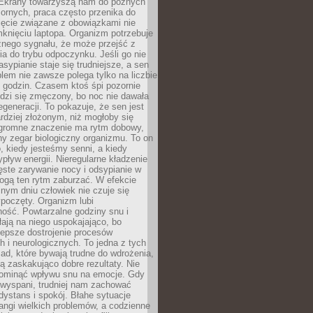
. Ekrany towarzyszą nam do późnych
ornych, praca często przenika do
ięcie związane z obowiązkami nie
knięciu laptopa. Organizm potrzebuje
źnego sygnału, że może przejść z
nia do trybu odpoczynku. Jeśli go nie
asypianie staje się trudniejsze, a sen
blem nie zawsze polega tylko na liczbie
 godzin. Czasem ktoś śpi pozornie
udzi się zmęczony, bo noc nie dawała
egeneracji. To pokazuje, że sen jest
dziej złożonym, niż mogłoby się
romne znaczenie ma rytm dobowy,
lny zegar biologiczny organizmu. To on
, kiedy jesteśmy senni, a kiedy
pływ energii. Nieregularne kładzenie
ęste zarywanie nocy i odsypianie w
gą ten rytm zaburzać. W efekcie
nym dniu człowiek nie czuje się
poczęty. Organizm lubi
ość. Powtarzalne godziny snu i
łają na niego uspokajająco, bo
lepsze dostrojenie procesów
 i neurologicznych. To jedna z tych
ad, które bywają trudne do wdrożenia,
ą zaskakująco dobre rezultaty. Nie
ominąć wpływu snu na emocje. Gdy
ewyspani, trudniej nam zachować
 dystans i spokój. Błahe sytuacje
rangi wielkich problemów, a codzienne