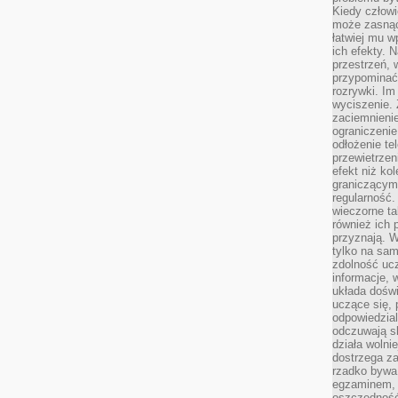
Kiedy człow
może zasnąć 
łatwiej mu 
ich efekty.
przestrzeń, 
przypominać
rozrywki. Im
wyciszenie.
zaciemnienie
ograniczenie
odłożenie te
przewietrzen
efekt niż ko
graniczącym 
regularność.
wieczorne ta
również ich 
przyznają. W
tylko na sam
zdolność uc
informacje, 
układa dośw
uczące się, 
odpowiedzia
odczuwają s
działa wolnie
dostrzega za
rzadko bywa
egzaminem, 
oszczędność