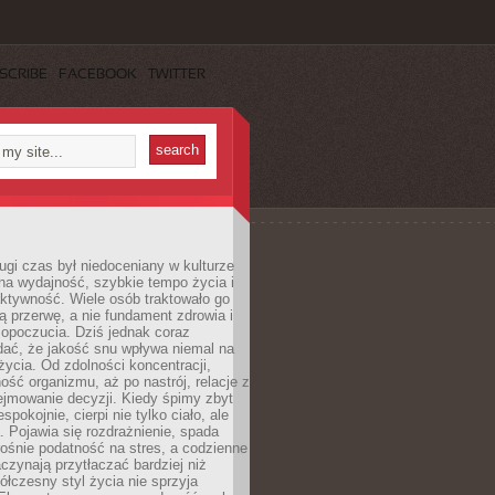
SCRIBE
FACEBOOK
TWITTER
ugi czas był niedoceniany w kulturze
na wydajność, szybkie tempo życia i
ktywność. Wiele osób traktowało go
ą przerwę, a nie fundament zdrowia i
opoczucia. Dziś jednak coraz
dać, że jakość snu wpływa niemal na
życia. Od zdolności koncentracji,
ość organizmu, aż po nastrój, relacje z
ejmowanie decyzji. Kiedy śpimy zbyt
espokojnie, cierpi nie tylko ciało, ale
. Pojawia się rozdrażnienie, spada
ośnie podatność na stres, a codzienne
czynają przytłaczać bardziej niż
łczesny styl życia nie sprzyja