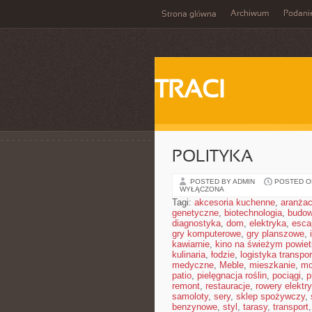
Archiwum
Podani
Strona główna
TRACI
POLITYKA
POSTED BY ADMIN
POSTED ON
WYŁĄCZONA
Tagi:
akcesoria kuchenne
,
aranżac
genetyczne
,
biotechnologia
,
budow
diagnostyka
,
dom
,
elektryka
,
esca
gry komputerowe
,
gry planszowe
,
kawiarnie
,
kino na świeżym powiet
kulinaria
,
łodzie
,
logistyka transpor
medyczne
,
Meble
,
mieszkanie
,
mo
patio
,
pielęgnacja roślin
,
pociągi
,
p
remont
,
restauracje
,
rowery elektr
samoloty
,
sery
,
sklep spożywczy
,
benzynowe
,
styl
,
tarasy
,
transport