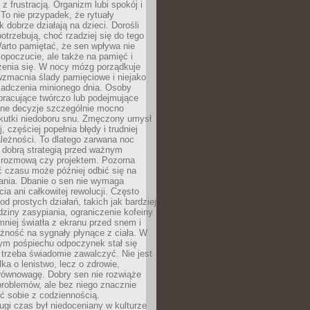
z frustracją. Organizm lubi spokój i
 To nie przypadek, że rytuały
k dobrze działają na dzieci. Dorośli
potrzebują, choć rzadziej się do tego
arto pamiętać, że sen wpływa nie
opoczucie, ale także na pamięć i
zenia się. W nocy mózg porządkuje
wzmacnia ślady pamięciowe i niejako
iadczenia minionego dnia. Osoby
pracujące twórczo lub podejmujące
lne decyzje szczególnie mocno
kutki niedoboru snu. Zmęczony umysł
j, częściej popełnia błędy i trudniej
leżności. To dlatego zarwana noc
 dobrą strategią przed ważnym
rozmową czy projektem. Pozorna
 czasu może później odbić się na
łania. Dbanie o sen nie wymaga
cia ani całkowitej rewolucji. Często
od prostych działań, takich jak bardziej
dziny zasypiania, ograniczenie kofeiny
niej światła z ekranu przed snem i
żność na sygnały płynące z ciała. W
nym pośpiechu odpoczynek stał się
trzeba świadomie zawalczyć. Nie jest
lka o lenistwo, lecz o zdrowie,
 równowagę. Dobry sen nie rozwiąże
roblemów, ale bez niego znacznie
zić sobie z codziennością.
ugi czas był niedoceniany w kulturze