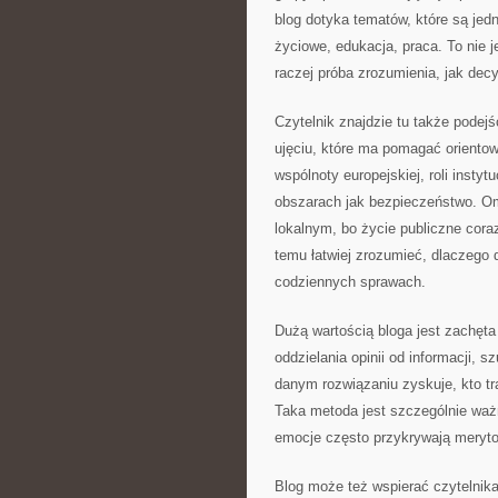
blog dotyka tematów, które są jed
życiowe, edukacja, praca. To nie 
raczej próba zrozumienia, jak dec
Czytelnik znajdzie tu także podejśc
ujęciu, które ma pomagać orientow
wspólnoty europejskiej, roli insty
obszarach jak bezpieczeństwo. 
lokalnym, bo życie publiczne cora
temu łatwiej zrozumieć, dlaczego 
codziennych sprawach.
Dużą wartością bloga jest zachęta
oddzielania opinii od informacji, 
danym rozwiązaniu zyskuje, kto tra
Taka metoda jest szczególnie waż
emocje często przykrywają meryto
Blog może też wspierać czytelnik