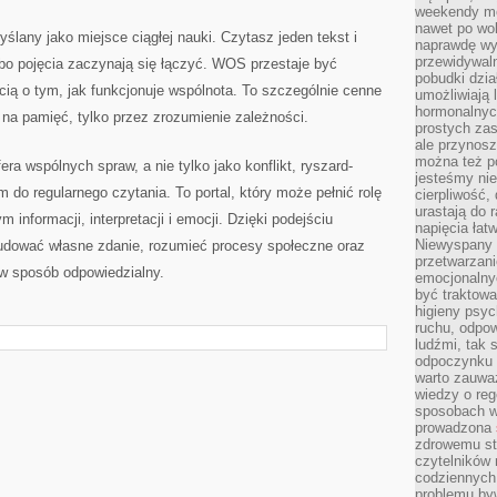
weekendy mo
nawet po wol
yślany jako miejsce ciągłej nauki. Czytasz jeden tekst i
naprawdę wy
przewidywaln
 bo pojęcia zaczynają się łączyć. WOS przestaje być
pobudki dzia
ścią o tym, jak funkcjonuje wspólnota. To szczególnie cenne
umożliwiają 
hormonalnych
e na pamięć, tylko przez zrozumienie zależności.
prostych zas
ale przynosz
można też p
fera wspólnych spraw, a nie tylko jako konflikt, ryszard-
jesteśmy ni
 do regularnego czytania. To portal, który może pełnić rolę
cierpliwość,
urastają do 
 informacji, interpretacji i emocji. Dzięki podejściu
napięcia łatw
Niewyspany 
budować własne zdanie, rozumieć procesy społeczne oraz
przetwarzan
w sposób odpowiedzialny.
emocjonalny
być traktowa
higieny psyc
ruchu, odpow
ludźmi, tak
odpoczynku 
warto zauwa
wiedzy o reg
sposobach wy
prowadzona
zdrowemu sty
czytelników
codziennyc
problemu by