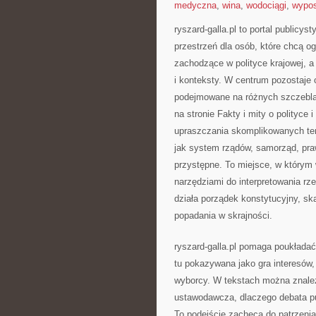
medyczna
,
wina
,
wodociągi
,
wypos
ryszard-galla.pl to portal publicys
przestrzeń dla osób, które chcą o
zachodzące w polityce krajowej, a
i konteksty. W centrum pozostaje c
podejmowane na różnych szczebla
na stronie Fakty i mity o polityce i
upraszczania skomplikowanych tem
jak system rządów, samorząd, pra
przystępne. To miejsce, w którym 
narzędziami do interpretowania rze
działa porządek konstytucyjny, ską
popadania w skrajności.
ryszard-galla.pl pomaga poukładać
tu pokazywana jako gra interesów,
wyborcy. W tekstach można znaleź
ustawodawcza, dlaczego debata p
To podejście zachęca do patrzenia