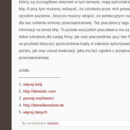
którzy są szczegółowo obeznani w tym temacie, mają wykształcen
bhp. A przy tym możemy wskazać, że szkolenia przez nich prowa
wysokim poziomie. Jeszcze musimy wtrącić, że perfekcyjnym r
dla nas szklenie ochrony przeciwpożarowej. Też pracobiorcy tego d
informacji na temat bhp. To przede wszystkim pracodawca ma z
dobre szkolenia dla swojej firmy, jak oraz pracowników, jacy tam 
na przykład dotyczyć przeszkolenia kadry w zakresie wykonywan
pożaru, jak oraz zasad ewakuacji, jaka ma być zgodna z przepisa
przeciwpożarowej.
źródło:
———————————
1.
więcej tutaj
2.
http://dereistic.com
3.
poznaj możliwości
4.
http://derreidemeister.de
5.
więcej danych
CATEGORIES:
NISSAN