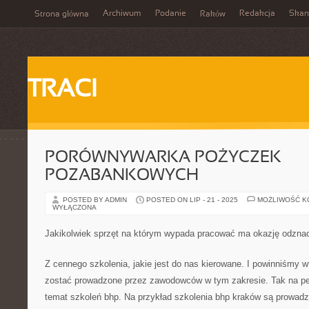
Archiwum
Podanie
Redakcja
Skan
Strona główna
Raków
TRACI
PORÓWNYWARKA POŻYCZEK
POZABANKOWYCH
POSTED BY ADMIN
POSTED ON LIP - 21 - 2025
MOŻLIWOŚĆ 
WYŁĄCZONA
Jakikolwiek sprzęt na którym wypada pracować ma okazję odzna
Z cennego szkolenia, jakie jest do nas kierowane. I powinniśmy 
zostać prowadzone przez zawodowców w tym zakresie. Tak na 
temat szkoleń bhp. Na przykład szkolenia bhp kraków są prowadzo