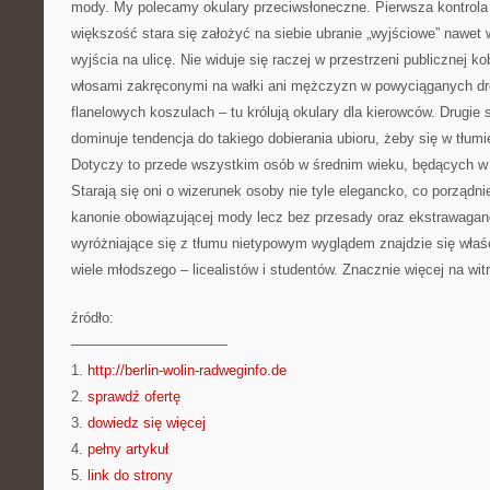
mody. My polecamy okulary przeciwsłoneczne. Pierwsza kontrola 
większość stara się założyć na siebie ubranie „wyjściowe” nawet
wyjścia na ulicę. Nie widuje się raczej w przestrzeni publicznej k
włosami zakręconymi na wałki ani mężczyzn w powyciąganych dr
flanelowych koszulach – tu królują okulary dla kierowców. Drugie s
dominuje tendencja do takiego dobierania ubioru, żeby się w tłumi
Dotyczy to przede wszystkim osób w średnim wieku, będących w 
Starają się oni o wizerunek osoby nie tyle elegancko, co porządni
kanonie obowiązującej mody lecz bez przesady oraz ekstrawaganc
wyróżniające się z tłumu nietypowym wyglądem znajdzie się właśc
wiele młodszego – licealistów i studentów. Znacznie więcej na witr
źródło:
———————————
1.
http://berlin-wolin-radweginfo.de
2.
sprawdź ofertę
3.
dowiedz się więcej
4.
pełny artykuł
5.
link do strony