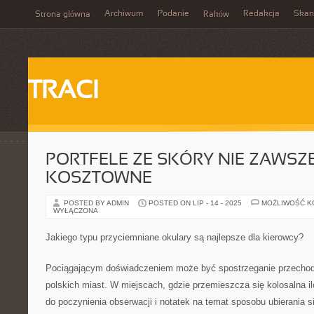
Archiwum
Podanie
Redakcja
Skan
Strona główna
Raków
TRACI
PORTFELE ZE SKÓRY NIE ZAWSZ
KOSZTOWNE
POSTED BY ADMIN
POSTED ON LIP - 14 - 2025
MOŻLIWOŚĆ 
WYŁĄCZONA
Jakiego typu przyciemniane okulary są najlepsze dla kierowcy?
Pociągającym doświadczeniem może być spostrzeganie przechod
polskich miast. W miejscach, gdzie przemieszcza się kolosalna il
do poczynienia obserwacji i notatek na temat sposobu ubierania s