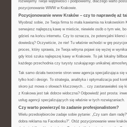
rozwiejemy Twoje wątpliwości i podpowiemy, dlaczego warto posta
pozycjonowanie WWW w Krakowie.
Pozycjonowanie www Kraków – czy to naprawdę aż t
Wyobraź sobie, że Twoja firma to mała kawiarnia na krakowskim
serwujesz najlepszą kawę w mieście, niewiele osób o tym wie, bo 
gdzieś na końcu internetu. Czy to oznacza, że potencjalni klienci 
dowiedzą? Oczywiście, że nie! Tu właśnie wchodzi w grę pozyc
proces, który sprawia, że Twoja witryna pojawi się wyżej w wyni
gdy ktoś szuka najlepszej kawy w Krakowie. To jak lokalny billbo
każdego przechodnia czy turysty szukającego unikalnej atmosfer
Tak samo działa tworzenie stron www agencja specjalizująca się 
tylko kod i design. To strategia, analityka i optymalizacja pod ko
skoro już mowa o słowach kluczowych… czy zastanawiałeś się ki
z Krakowa jest tak dobrze widoczna? Odpowiedź jest prosta: inwe
usług agencji specjalizujących się właśnie w tych rozwiązaniach.
Czy warto powierzyć to zadanie profesjonalistom?
Wielu przedsiębiorców zadaje sobie pytanie: „Czy sam dam radę?”
dobra reklama na Facebooku?”. Otóż pozycjonowanie www kraków t