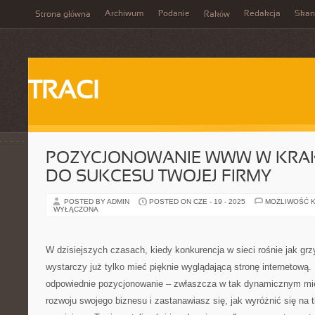
Archiwum
Podanie
Redakcja
Skan
Strona główna
Raków
TRACI
POZYCJONOWANIE WWW W KRAK
DO SUKCESU TWOJEJ FIRMY
POSTED BY ADMIN
POSTED ON CZE - 19 - 2025
MOŻLIWOŚĆ 
WYŁĄCZONA
W dzisiejszych czasach, kiedy konkurencja w sieci rośnie jak gr
wystarczy już tylko mieć pięknie wyglądającą stronę internetową
odpowiednie pozycjonowanie – zwłaszcza w tak dynamicznym mie
rozwoju swojego biznesu i zastanawiasz się, jak wyróżnić się na 