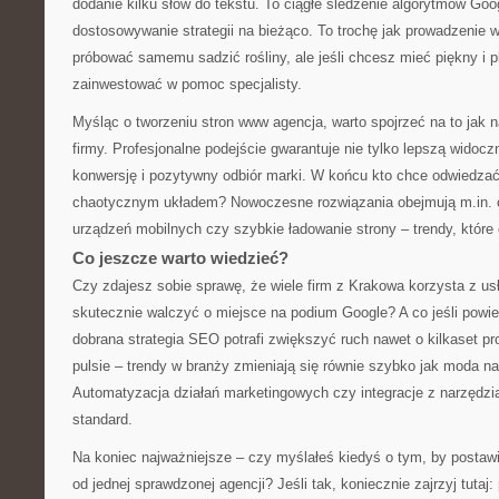
dodanie kilku słów do tekstu. To ciągłe śledzenie algorytmów Goog
dostosowywanie strategii na bieżąco. To trochę jak prowadzenie
próbować samemu sadzić rośliny, ale jeśli chcesz mieć piękny i pl
zainwestować w pomoc specjalisty.
Myśląc o tworzeniu stron www agencja, warto spojrzeć na to jak 
firmy. Profesjonalne podejście gwarantuje nie tylko lepszą widocz
konwersję i pozytywny odbiór marki. W końcu kto chce odwiedzać
chaotycznym układem? Nowoczesne rozwiązania obejmują m.in. 
urządzeń mobilnych czy szybkie ładowanie strony – trendy, któr
Co jeszcze warto wiedzieć?
Czy zdajesz sobie sprawę, że wiele firm z Krakowa korzysta z usł
skutecznie walczyć o miejsce na podium Google? A co jeśli powi
dobrana strategia SEO potrafi zwiększyć ruch nawet o kilkaset p
pulsie – trendy w branży zmieniają się równie szybko jak moda na
Automatyzacja działań marketingowych czy integracje z narzędzia
standard.
Na koniec najważniejsze – czy myślałeś kiedyś o tym, by posta
od jednej sprawdzonej agencji? Jeśli tak, koniecznie zajrzyj tutaj: