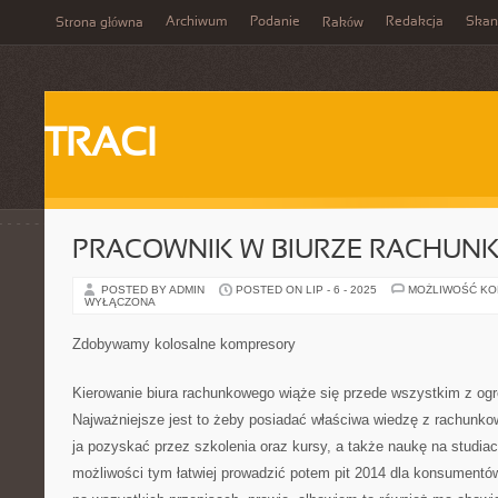
Archiwum
Podanie
Redakcja
Skan
Strona główna
Raków
TRACI
PRACOWNIK W BIURZE RACHU
POSTED BY ADMIN
POSTED ON LIP - 6 - 2025
MOŻLIWOŚĆ K
WYŁĄCZONA
Zdobywamy kolosalne kompresory
Kierowanie biura rachunkowego wiąże się przede wszystkim z og
Najważniejsze jest to żeby posiadać właściwa wiedzę z rachunko
ja pozyskać przez szkolenia oraz kursy, a także naukę na studiac
możliwości tym łatwiej prowadzić potem pit 2014 dla konsumentó