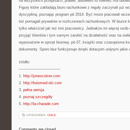
na wszystkich przepisach, prawie, albowiem to również ma obowi
Figury które zakładają biuro rachunkowe z reguły zaczynali już w
dyscypliną, poznając program pit 2014. Być może pracowali wcze
też pomagali prywatnie w rozliczeniach rachunkowych. W biurz
tylko właściciel jak też inni pracownicy. Jednakże im więcej osób
przyjąć klientów i tym samym zarobić na działalność oraz na sieb
wyposażone w sprzęt biurowy, pit-37, książki oraz czasopisma ksi
dokumenty. Sporo biur funkcjonuje dzięki dotacjom unijnym jakie o
źródło:
———————————
1.
http://jonescolver.com
2.
http://keiomed-ski.com
3.
pełna wersja
4.
poznaj szczegóły
5.
http://la-charade.com
CATEGORIES:
CHILE
Comments are closed.