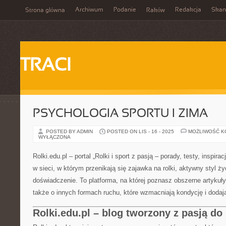
Archiwum
Podanie
Redakcja
Skan
Strona główna
Raków
TRACI
PSYCHOLOGIA SPORTU I ZIMA
POSTED BY ADMIN
POSTED ON LIS - 16 - 2025
MOŻLIWOŚĆ 
WYŁĄCZONA
Rolki.edu.pl – portal „Rolki i sport z pasją – porady, testy, inspir
w sieci, w którym przenikają się zajawka na rolki, aktywny styl ż
doświadczenie. To platforma, na której poznasz obszerne artykuły
także o innych formach ruchu, które wzmacniają kondycję i dodaj
Rolki.edu.pl – blog tworzony z pasją do