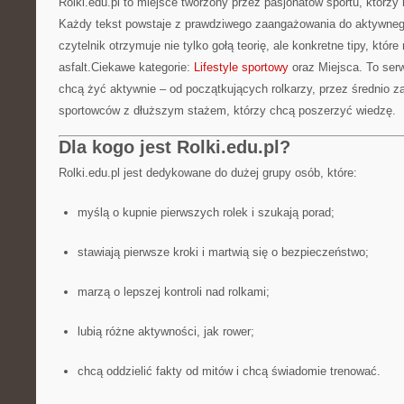
Rolki.edu.pl to miejsce tworzony przez pasjonatów sportu, którz
Każdy tekst powstaje z prawdziwego zaangażowania do aktywnego
czytelnik otrzymuje nie tylko gołą teorię, ale konkretne tipy, któ
asfalt.Ciekawe kategorie:
Lifestyle sportowy
oraz Miejsca. To serw
chcą żyć aktywnie – od początkujących rolkarzy, przez średnio
sportowców z dłuższym stażem, którzy chcą poszerzyć wiedzę.
Dla kogo jest Rolki.edu.pl?
Rolki.edu.pl jest dedykowane do dużej grupy osób, które:
myślą o kupnie pierwszych rolek i szukają porad;
stawiają pierwsze kroki i martwią się o bezpieczeństwo;
marzą o lepszej kontroli nad rolkami;
lubią różne aktywności, jak rower;
chcą oddzielić fakty od mitów i chcą świadomie trenować.