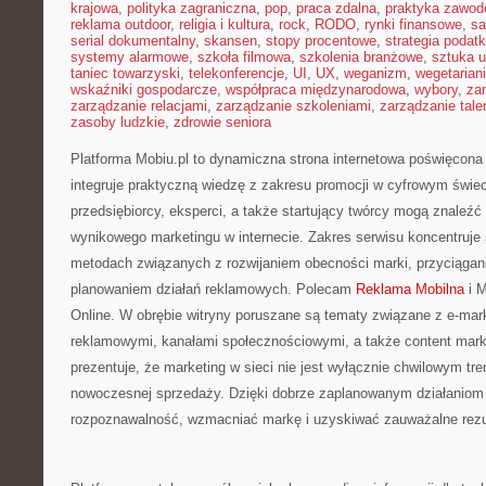
krajowa
,
polityka zagraniczna
,
pop
,
praca zdalna
,
praktyka zawo
reklama outdoor
,
religia i kultura
,
rock
,
RODO
,
rynki finansowe
,
sa
serial dokumentalny
,
skansen
,
stopy procentowe
,
strategia podat
systemy alarmowe
,
szkoła filmowa
,
szkolenia branżowe
,
sztuka u
taniec towarzyski
,
telekonferencje
,
UI
,
UX
,
weganizm
,
wegetarian
wskaźniki gospodarcze
,
współpraca międzynarodowa
,
wybory
,
za
zarządzanie relacjami
,
zarządzanie szkoleniami
,
zarządzanie tale
zasoby ludzkie
,
zdrowie seniora
Platforma Mobiu.pl to dynamiczna strona internetowa poświęcona p
integruje praktyczną wiedzę z zakresu promocji w cyfrowym świec
przedsiębiorcy, eksperci, a także startujący twórcy mogą znaleźć
wynikowego marketingu w internecie. Zakres serwisu koncentruje 
metodach związanych z rozwijaniem obecności marki, przyciąga
planowaniem działań reklamowych. Polecam
Reklama Mobilna
i M
Online. W obrębie witryny poruszane są tematy związane z e-ma
reklamowymi, kanałami społecznościowymi, a także content marke
prezentuje, że marketing w sieci nie jest wyłącznie chwilowym t
nowoczesnej sprzedaży. Dzięki dobrze zaplanowanym działanio
rozpoznawalność, wzmacniać markę i uzyskiwać zauważalne rezul