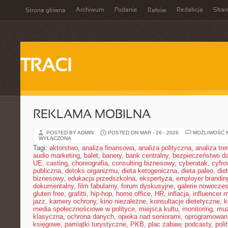
Archiwum
Podanie
Redakcja
Skan
Strona główna
Raków
TRACI
REKLAMA MOBILNA
POSTED BY ADMIN
POSTED ON MAR - 26 - 2026
MOŻLIWOŚĆ 
WYŁĄCZONA
Tagi:
aktorstwo
,
analiza finansowa
,
analiza polityczna
,
analiza tr
audio marketing
,
balet
,
banery
,
bank centralny
,
bezpieczeństwo d
UE
,
casting
,
choreografia
,
consulting biznesowy
,
cyberatak
,
cyfro
publiczna
,
detoks organizmu
,
dieta ketogeniczna
,
dieta paleo
,
die
biznesowy
,
edukacja przedszkolna
,
ekspertyza
,
employer brandin
dokumentalny
,
film fabularny
,
forum dyskusyjne
,
galerie nowocze
gluten free
,
grafitti
,
hip-hop
,
home office
,
HR
,
inflacja
,
influencer 
jazz
,
kamery ochrony
,
kino niezależne
,
konsultacje dietetyczne
,
k
media społecznościowe w polityce
,
miejsca kultu
,
monitoring
,
mu
klasyczna
,
ochrona danych
,
opieka nad seniorami
,
oprogramowan
księgowe
,
pamiątki turystyczne
,
PKB
,
plac zabaw
,
podcasty
,
poli