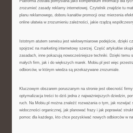
Platforma została pomyślana jako kompendium informacji dla tych,
zrozumieć zasady reklamy internetowej. Czytelnik znajdzie tu mat
planu reklamowego, doboru kanałów promocji oraz mierzenia efek
online ułatwia w zrozumieniu zależności, jakie rządzą współczes
Istotnym atutem serwisu jest wielowymiarowe podejście, dzięki
spojrzeć na marketing internetowy szerzej. Część artykułów skup
zasadach, inne pokazują nowocześniejsze techniki. Dzięki temu s
małych firm, jak i do większych marek. Mobiu.pl jest więc przestr
odbiorców, w którym wiedza są przekazywane zrozumiale.
Kluczowym obszarem poruszanym na stronie jest obecność firmy
optymalizacja treści to dziś jedna z najważniejszych dziedzin,
ruch. Na Mobiu.pl można znaleźć rozważania o tym, jak rozwijać
widoczności organicznej, jak planować frazy i jak poprawiać struk
pomoc dla każdego, kto chce pozyskiwać nowych odbiorców w na