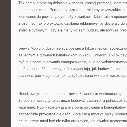
Tak samo istotne są działania w modelu płatnej promocji, które s
marketingu online. Portal przybliża temat reklamy w wyszukiwark
kierowanej do powracających użytkowników. Dzięki takim opracow
zrozumieć, jak projektować działania reklamowe, by docierały do 
świecie cyfrowym liczy się nie tylko sam budżet, ale również prec
Serwis Mobiu.pl dużo miejsca poświęca także mediom społecznośc
są jednym z głównych kanałów komunikacji. LinkedIn, TikTok czy 
być miejscem budowania zaangażowania, o ile są wykorzystywan
można odnaleźć materiały, które wyjaśniają, jak budować społecz
planować publikacje oraz jak łączyć działania wizerunkowe ze s
Nieodzownym elementem jest również tworzenie wartościowego co
że dobrze napisany tekst może budować zaufanie, a jednocześni
wizerunek. Publikacje związane z opracowywaniem komunikatów
szczególnie przydatne dla osób, które chcą tworzyć opisy produk
szumu treść musi być nie tylko atrakcyjna, ale również użyteczna