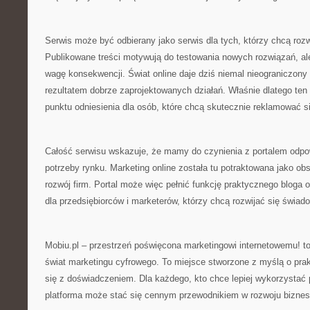
Serwis może być odbierany jako serwis dla tych, którzy chcą rozw
Publikowane treści motywują do testowania nowych rozwiązań, al
wagę konsekwencji. Świat online daje dziś niemal nieograniczony 
rezultatem dobrze zaprojektowanych działań. Właśnie dlatego ten 
punktu odniesienia dla osób, które chcą skutecznie reklamować si
Całość serwisu wskazuje, że mamy do czynienia z portalem odpo
potrzeby rynku. Marketing online została tu potraktowana jako ob
rozwój firm. Portal może więc pełnić funkcję praktycznego bloga o
dla przedsiębiorców i marketerów, którzy chcą rozwijać się świad
Mobiu.pl – przestrzeń poświęcona marketingowi internetowemu! to 
świat marketingu cyfrowego. To miejsce stworzone z myślą o pra
się z doświadczeniem. Dla każdego, kto chce lepiej wykorzystać po
platforma może stać się cennym przewodnikiem w rozwoju biznesu