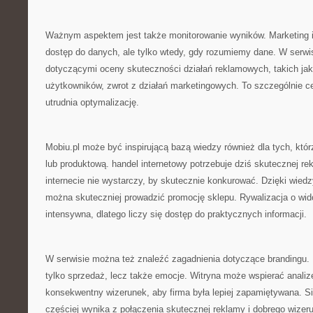
Ważnym aspektem jest także monitorowanie wyników. Marketing i
dostęp do danych, ale tylko wtedy, gdy rozumiemy dane. W serwis
dotyczącymi oceny skuteczności działań reklamowych, takich ja
użytkowników, zwrot z działań marketingowych. To szczególnie c
utrudnia optymalizację.
Mobiu.pl może być inspirującą bazą wiedzy również dla tych, któ
lub produktową. handel internetowy potrzebuje dziś skutecznej 
internecie nie wystarczy, by skutecznie konkurować. Dzięki wiedz
można skuteczniej prowadzić promocję sklepu. Rywalizacja o wid
intensywna, dlatego liczy się dostęp do praktycznych informacji.
W serwisie można też znaleźć zagadnienia dotyczące brandingu. 
tylko sprzedaż, lecz także emocje. Witryna może wspierać analizę
konsekwentny wizerunek, aby firma była lepiej zapamiętywana. S
częściej wynika z połączenia skutecznej reklamy i dobrego wizer