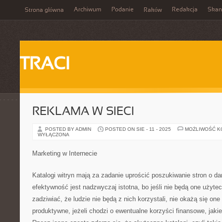
Archiwum
Podanie
Redakcja
Skan
Strona główna
Raków
TRACI
REKLAMA W SIECI
POSTED BY ADMIN
POSTED ON SIE - 11 - 2025
MOŻLIWOŚĆ 
WYŁĄCZONA
Marketing w Internecie
Katalogi witryn mają za zadanie uprościć poszukiwanie stron o da
efektywność jest nadzwyczaj istotna, bo jeśli nie będą one użyte
zadziwiać, że ludzie nie będą z nich korzystali, nie okażą się on
produktywne, jeżeli chodzi o ewentualne korzyści finansowe, jaki