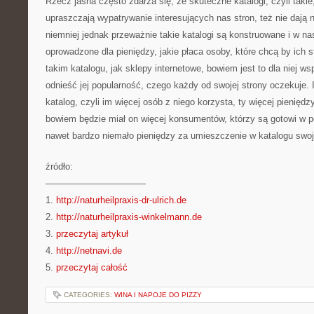
Rzecz jasna często zdarza się, że skuteczne katalogi, czyli takie
upraszczają wypatrywanie interesujących nas stron, też nie dają n
niemniej jednak przeważnie takie katalogi są konstruowane i w na
oprowadzone dla pieniędzy, jakie płaca osoby, które chcą by ich
takim katalogu, jak sklepy internetowe, bowiem jest to dla niej w
odnieść jej popularność, czego każdy od swojej strony oczekuje. 
katalog, czyli im więcej osób z niego korzysta, ty więcej pieniędz
bowiem będzie miał on więcej konsumentów, którzy są gotowi w 
nawet bardzo niemało pieniędzy za umieszczenie w katalogu swoje
źródło:
———————————
1.
http://naturheilpraxis-dr-ulrich.de
2.
http://naturheilpraxis-winkelmann.de
3.
przeczytaj artykuł
4.
http://netnavi.de
5.
przeczytaj całość
CATEGORIES:
WINA I NAPOJE DO PIZZY