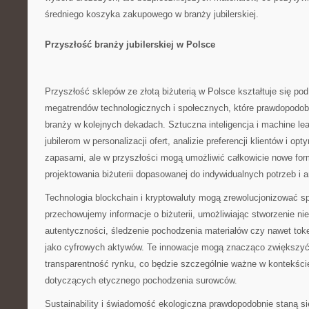
średniego koszyka zakupowego w branży jubilerskiej.
Przyszłość branży jubilerskiej w Polsce
Przyszłość sklepów ze złotą biżuterią w Polsce kształtuje się po
megatrendów technologicznych i społecznych, które prawdopodob
branży w kolejnych dekadach. Sztuczna inteligencja i machine le
jubilerom w personalizacji ofert, analizie preferencji klientów i op
zapasami, ale w przyszłości mogą umożliwić całkowicie nowe form
projektowania biżuterii dopasowanej do indywidualnych potrzeb i a
Technologia blockchain i kryptowaluty mogą zrewolucjonizować sp
przechowujemy informacje o biżuterii, umożliwiając stworzenie ni
autentyczności, śledzenie pochodzenia materiałów czy nawet tok
jako cyfrowych aktywów. Te innowacje mogą znacząco zwiększyć
transparentność rynku, co będzie szczególnie ważne w kontekś
dotyczących etycznego pochodzenia surowców.
Sustainability i świadomość ekologiczna prawdopodobnie staną s