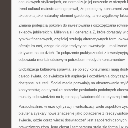
casualowych stylizacjach, co normalizuje jej noszenie w różnych
trend cultural mainstreaming sprawił, że przeciętny konsument za
akcesoria jako naturalny element garderoby, a nie wyjątkowy luks
Zmiana podejścia pokoleń do inwestowania i oszczędzania równie
sklepów jubilerskich. Millennialsi i generacja Z, które dorastały w
rynków finansowych, częściej szukają alternatywnych form lokowan
oferuje im coś, czego nie dają tradycyjne inwestycje – możliwość
aktywem na co dzień. To połączenie praktyczności z inwestycyjn
odpowiada mentalnościowym potrzebom młodych konsumentów.
Globalizacja kulturowa sprawiła, że polscy konsumenci mają dost
całego świata, co zwiększa ich aspiracje i oczekiwania dotyczące
dostępnej biżuterii. Social media pozwalają na obserwowanie styl
kontynentów, co stymuluje potrzebę posiadania podobnych akcesor
musiały odpowiedzieć na tę rosnącą świadomość estetyczną i mi
Paradoksalnie, w erze cyfryzacji i wirtualizacji wielu aspektów ży
biżuteria zyskały nowe znaczenie jako połączenie z rzeczywistośc
świecie, gdzie coraz więcej doświadczeń jest zapośredniczonych 
prawdziwego złota, jego ciężar i temperatura stają się formą luxu