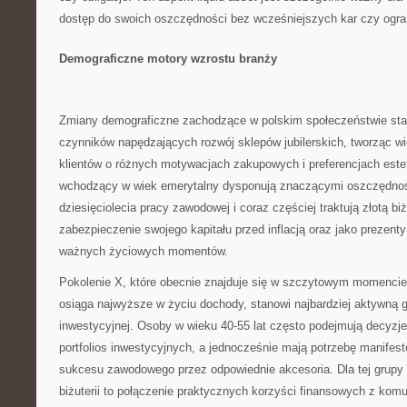
dostęp do swoich oszczędności bez wcześniejszych kar czy ogra
Demograficzne motory wzrostu branży
Zmiany demograficzne zachodzące w polskim społeczeństwie sta
czynników napędzających rozwój sklepów jubilerskich, tworząc w
klientów o różnych motywacjach zakupowych i preferencjach est
wchodzący w wiek emerytalny dysponują znaczącymi oszczędno
dziesięciolecia pracy zawodowej i coraz częściej traktują złotą bi
zabezpieczenie swojego kapitału przed inflacją oraz jako prezenty
ważnych życiowych momentów.
Pokolenie X, które obecnie znajduje się w szczytowym momencie 
osiąga najwyższe w życiu dochody, stanowi najbardziej aktywną 
inwestycyjnej. Osoby w wieku 40-55 lat często podejmują decyzje
portfolios inwestycyjnych, a jednocześnie mają potrzebę manifes
sukcesu zawodowego przez odpowiednie akcesoria. Dla tej grupy 
biżuterii to połączenie praktycznych korzyści finansowych z ko