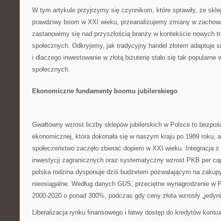
W tym artykule przyjrzymy się czynnikom, które sprawiły, że skle
prawdziwy boom w XXI wieku, przeanalizujemy zmiany w zachow
zastanowimy się nad przyszłością branży w kontekście nowych tr
społecznych. Odkryjemy, jak tradycyjny handel złotem adaptuje s
i dlaczego inwestowanie w złotą biżuterię stało się tak popularne
społecznych.
Ekonomiczne fundamenty boomu jubilerskiego
Gwałtowny wzrost liczby sklepów jubilerskich w Polsce to bezpośr
ekonomicznej, która dokonała się w naszym kraju po 1989 roku, a
społeczeństwo zaczęło zbierać dopiero w XXI wieku. Integracja z
inwestycji zagranicznych oraz systematyczny wzrost PKB per capi
polska rodzina dysponuje dziś budżetem pozwalającym na zakupy,
nieosiągalne. Według danych GUS, przeciętne wynagrodzenie w P
2000-2020 o ponad 300%, podczas gdy ceny złota wzrosły „jedyni
Liberalizacja rynku finansowego i łatwy dostęp do kredytów kon