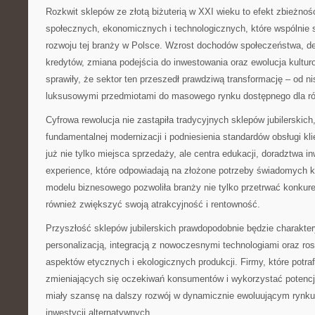
Rozkwit sklepów ze złotą biżuterią w XXI wieku to efekt zbieżnoś
społecznych, ekonomicznych i technologicznych, które wspólnie s
rozwoju tej branży w Polsce. Wzrost dochodów społeczeństwa, d
kredytów, zmiana podejścia do inwestowania oraz ewolucja kultur
sprawiły, że sektor ten przeszedł prawdziwą transformację – od 
luksusowymi przedmiotami do masowego rynku dostępnego dla ró
Cyfrowa rewolucja nie zastąpiła tradycyjnych sklepów jubilerskich,
fundamentalnej modernizacji i podniesienia standardów obsługi kl
już nie tylko miejsca sprzedaży, ale centra edukacji, doradztwa in
experience, które odpowiadają na złożone potrzeby świadomych 
modelu biznesowego pozwoliła branży nie tylko przetrwać konkur
również zwiększyć swoją atrakcyjność i rentowność.
Przyszłość sklepów jubilerskich prawdopodobnie będzie charakte
personalizacją, integracją z nowoczesnymi technologiami oraz 
aspektów etycznych i ekologicznych produkcji. Firmy, które potra
zmieniających się oczekiwań konsumentów i wykorzystać potencja
miały szansę na dalszy rozwój w dynamicznie ewoluującym rynku
inwestycji alternatywnych.