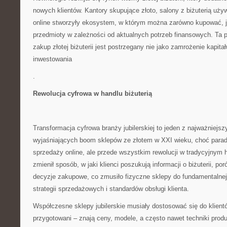
nowych klientów. Kantory skupujące złoto, salony z biżuterią uży
online stworzyły ekosystem, w którym można zarówno kupować, j
przedmioty w zależności od aktualnych potrzeb finansowych. Ta 
zakup złotej biżuterii jest postrzegany nie jako zamrożenie kapita
inwestowania
.
Rewolucja cyfrowa w handlu biżuterią
Transformacja cyfrowa branży jubilerskiej to jeden z najważniejs
wyjaśniających boom sklepów ze złotem w XXI wieku, choć parado
sprzedaży online, ale przede wszystkim rewolucji w tradycyjnym h
zmienił sposób, w jaki klienci poszukują informacji o biżuterii, po
decyzje zakupowe, co zmusiło fizyczne sklepy do fundamentalnej
strategii sprzedażowych i standardów obsługi klienta.
Współczesne sklepy jubilerskie musiały dostosować się do klient
przygotowani – znają ceny, modele, a często nawet techniki produ