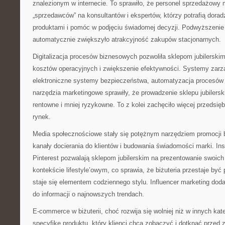
znalezionym w internecie. To sprawiło, że personel sprzedażowy 
„sprzedawców” na konsultantów i ekspertów, którzy potrafią dorad
produktami i pomóc w podjęciu świadomej decyzji. Podwyższenie
automatycznie zwiększyło atrakcyjność zakupów stacjonarnych.
Digitalizacja procesów biznesowych pozwoliła sklepom jubilerski
kosztów operacyjnych i zwiększenie efektywności. Systemy zarz
elektroniczne systemy bezpieczeństwa, automatyzacja procesów
narzędzia marketingowe sprawiły, że prowadzenie sklepu jubilerski
rentowne i mniej ryzykowne. To z kolei zachęciło więcej przedsię
rynek.
Media społecznościowe stały się potężnym narzędziem promocji b
kanały docierania do klientów i budowania świadomości marki. I
Pinterest pozwalają sklepom jubilerskim na prezentowanie swoic
kontekście lifestyle’owym, co sprawia, że biżuteria przestaje być
staje się elementem codziennego stylu. Influencer marketing do
do informacji o najnowszych trendach.
E-commerce w biżuterii, choć rozwija się wolniej niż w innych ka
specyfikę produktu, który klienci chcą zobaczyć i dotknąć przed