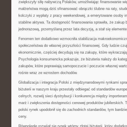
zwiększyły siłę nabywczą Polaków, umożliwiając finansowanie w
małżeństwa mogą dziś sfinansować obrączki ślubne na raty, stude
kolczyki z wypłaty z pracy weekendowej, a emerytowane osoby in
stabilne aktywa. Ta dostępność finansowania sprawiła, że zakup bi
jednorazową, przemyślaną przez lata decyzją, a stał się element
Fenomen ten dodatkowo wzmocniła stabilizacja makroekonomiczna
społeczeństwa do własnej przyszłości finansowej. Gdy ludzie czu
ekonomicznie, częściej decydują się na zakupy, które wykraczaj
Psychologia konsumencka pokazuje, że biżuteria należy do katego
zakupów, które poprawiają samopoczucie i poczucie własnej warto
rośnie wraz ze wzrostem dochodów.
Globalizacja i integracja Polski z międzynarodowymi rynkami spraw
biżuterii w naszym kraju przestały odbiegać od standardów europej
celnych, rozwój sieci dystrybucji i konkurencja między importera
marż i zwiększenia dostępności cenowej produktów jubilerskich. T
polski rynek upodobnił się do zachodnich standardów, tym bardzie
ceny.
Równolegle rozwijał się rynek wtórny złotej biżuterii, który dodatk