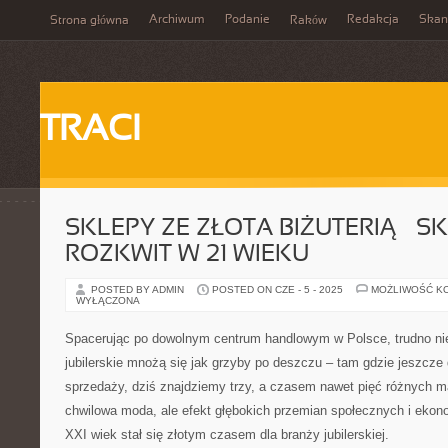
Archiwum
Podanie
Redakcja
Skan
Strona główna
Raków
TRACI
SKLEPY ZE ZŁOTA BIŻUTERIĄ – S
ROZKWIT W 21 WIEKU
POSTED BY ADMIN
POSTED ON CZE - 5 - 2025
MOŻLIWOŚĆ K
WYŁĄCZONA
Spacerując po dowolnym centrum handlowym w Polsce, trudno ni
jubilerskie mnożą się jak grzyby po deszczu – tam gdzie jeszcze
sprzedaży, dziś znajdziemy trzy, a czasem nawet pięć różnych m
chwilowa moda, ale efekt głębokich przemian społecznych i ekono
XXI wiek stał się złotym czasem dla branży jubilerskiej.