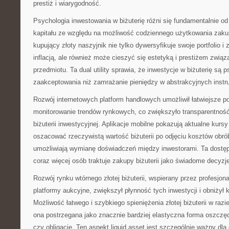
prestiż i wiarygodność.
Psychologia inwestowania w biżuterię różni się fundamentalnie o
kapitału ze względu na możliwość codziennego użytkowania zaku
kupujący złoty naszyjnik nie tylko dywersyfikuje swoje portfolio i
inflacją, ale również może cieszyć się estetyką i prestiżem zw
przedmiotu. Ta dual utility sprawia, że inwestycje w biżuterię są 
zaakceptowania niż zamrażanie pieniędzy w abstrakcyjnych inst
Rozwój internetowych platform handlowych umożliwił łatwiejsze p
monitorowanie trendów rynkowych, co zwiększyło transparentność
biżuterii inwestycyjnej. Aplikacje mobilne pokazują aktualne kursy
oszacować rzeczywistą wartość biżuterii po odjęciu kosztów obrób
umożliwiają wymianę doświadczeń między inwestorami. Ta dostępn
coraz więcej osób traktuje zakupy biżuterii jako świadome decyzj
Rozwój rynku wtórnego złotej biżuterii, wspierany przez profesjon
platformy aukcyjne, zwiększył płynność tych inwestycji i obniżył 
Możliwość łatwego i szybkiego spieniężenia złotej biżuterii w razie
ona postrzegana jako znacznie bardziej elastyczna forma oszczęd
czy obligacje. Ten aspekt liquid asset jest szczególnie ważny dla