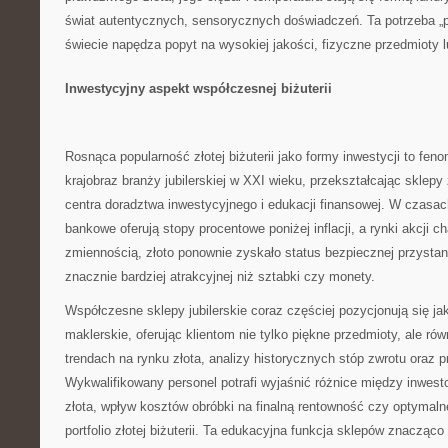
świat autentycznych, sensorycznych doświadczeń. Ta potrzeba „
świecie napędza popyt na wysokiej jakości, fizyczne przedmioty 
Inwestycyjny aspekt współczesnej biżuterii
Rosnąca popularność złotej biżuterii jako formy inwestycji to feno
krajobraz branży jubilerskiej w XXI wieku, przekształcając sklep
centra doradztwa inwestycyjnego i edukacji finansowej. W czasac
bankowe oferują stopy procentowe poniżej inflacji, a rynki akcji c
zmiennością, złoto ponownie zyskało status bezpiecznej przystani 
znacznie bardziej atrakcyjnej niż sztabki czy monety.
Współczesne sklepy jubilerskie coraz częściej pozycjonują się j
maklerskie, oferując klientom nie tylko piękne przedmioty, ale rów
trendach na rynku złota, analizy historycznych stóp zwrotu oraz 
Wykwalifikowany personel potrafi wyjaśnić różnice między inwes
złota, wpływ kosztów obróbki na finalną rentowność czy optymaln
portfolio złotej biżuterii. Ta edukacyjna funkcja sklepów znacząco