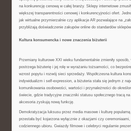
na konkurencję cenową w całej branży. Sklepy internetowe zmusił
większej transparentności cenowej i konkurencyjności ofert. Jedn
jak wirtualne przymierzalnie czy aplikacje AR pozwalające na „zało
przybliżają doświadczenie zakupów online do standardów sklepów
Kultura konsumencka i nowe znaczenia biżuterii
Przemiany kulturowe XXI wieku fundamentalnie zmieniły sposób, 
postrzega biżuterię i jej rolę w wyrażaniu tożsamości, co bezpośre
wzrost popytu i rozwój sieci sprzedaży. Współczesna kultura ko
indywidualizm i self-expression, a biżuteria stała się jednym z na
komunikowania osobowości, wartości i przynależności do określ
świecie, gdzie tradycyjne znaczniki statusu społecznego tracą na
akcesoria zyskują nową funkcję.
Demokratyzacja luksusu przez media masowe i kulturę popularną s
przestała być kojarzona wyłącznie z okazjami czy ceremoniaami,
codziennego ubioru. Gwiazdy filmowe i celebryci regularnie prezent