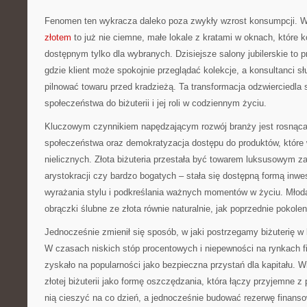
Fenomen ten wykracza daleko poza zwykły wzrost konsumpcji.
złotem
to już nie ciemne, małe lokale z kratami w oknach, które k
dostępnym tylko dla wybranych. Dzisiejsze salony jubilerskie to p
gdzie klient może spokojnie przeglądać kolekcje, a konsultanci 
pilnować towaru przed kradzieżą. Ta transformacja odzwierciedla
społeczeństwa do biżuterii i jej roli w codziennym życiu.
Kluczowym czynnikiem napędzającym rozwój branży jest rosnąca
społeczeństwa oraz demokratyzacja dostępu do produktów, które
nielicznych. Złota biżuteria przestała być towarem luksusowym 
arystokracji czy bardzo bogatych – stała się dostępną formą inw
wyrażania stylu i podkreślania ważnych momentów w życiu. Młod
obrączki ślubne ze złota równie naturalnie, jak poprzednie pokolen
Jednocześnie zmienił się sposób, w jaki postrzegamy biżuterię w
W czasach niskich stóp procentowych i niepewności na rynkach f
zyskało na popularności jako bezpieczna przystań dla kapitału. W
złotej biżuterii jako formę oszczędzania, która łączy przyjemne
nią cieszyć na co dzień, a jednocześnie budować rezerwę finans