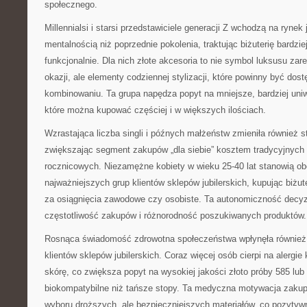
społecznego.
Millennialsi i starsi przedstawiciele generacji Z wchodzą na rynek j
mentalnością niż poprzednie pokolenia, traktując biżuterię bardzie
funkcjonalnie. Dla nich złote akcesoria to nie symbol luksusu za
okazji, ale elementy codziennej stylizacji, które powinny być dos
kombinowaniu. Ta grupa napędza popyt na mniejsze, bardziej uniwe
które można kupować częściej i w większych ilościach.
Wzrastająca liczba singli i późnych małżeństw zmieniła również st
zwiększając segment zakupów „dla siebie” kosztem tradycyjnych
rocznicowych. Niezamężne kobiety w wieku 25-40 lat stanowią ob
najważniejszych grup klientów sklepów jubilerskich, kupując biżute
za osiągnięcia zawodowe czy osobiste. Ta autonomiczność decy
częstotliwość zakupów i różnorodność poszukiwanych produktów.
Rosnąca świadomość zdrowotna społeczeństwa wpłynęła również 
klientów sklepów jubilerskich. Coraz więcej osób cierpi na alergi
skórę, co zwiększa popyt na wysokiej jakości złoto próby 585 lub 
biokompatybilne niż tańsze stopy. Ta medyczna motywacja zaku
wyboru droższych, ale bezpieczniejszych materiałów, co pozytyw