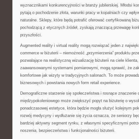
wyznacznikami konkurencyjności w branży jubilerskiej. Młodsi k
pytają o pochodzenie złota, warunki pracy w kopalniach czy wpły
naturalne. Sklepy, które będą potrafić oferować certyfikowaną biżu
pochodzącą z etycznych źródeł, zyskają znaczącą przewagę kon
przyszłości.
Augmented reality i virtual reality mogą rozwiązać jeden z najwi
commerce w biżuterii – niemożność „przymierzenia” produktu prz
pozwalające na realistyczną wizualizację biżuterii na ciele klienta
zaawansowanymi systemami pomiarowymi, mogą sprawić, że zakup
komfortowe jak wizyty w tradycyjnych salonach. To może prowadz
biznesowych i powstania nowych form retail experience.
Demograficzne starzenie się społeczeństwa i rosnące znaczenie 
międzypokoleniowego może zwiększyć popyt na biżuterię o wysoki
ponadczasowej estetyce, która będzie mogła służyć kolejnym po
rozwój medycyny i wydłużanie się życia oznacza, że seniorzy będ
bardziej aktywny segment rynku, z własnymi specyficznymi pot
noszenia, bezpieczeństwa i funkcjonalności biżuterii.