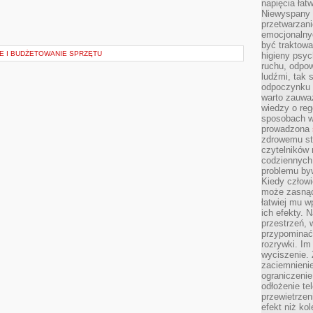
napięcia łatw
Niewyspany 
przetwarzan
emocjonalny
być traktowa
 I BUDŻETOWANIE SPRZĘTU
higieny psyc
ruchu, odpow
ludźmi, tak
odpoczynku 
warto zauwa
wiedzy o reg
sposobach wy
prowadzona
zdrowemu sty
czytelników
codziennyc
problemu by
Kiedy człow
może zasnąć 
łatwiej mu 
ich efekty.
przestrzeń, 
przypominać
rozrywki. Im
wyciszenie.
zaciemnienie
ograniczenie
odłożenie te
przewietrzen
efekt niż ko