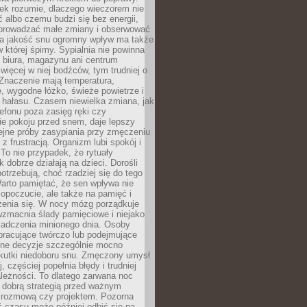
iek rozumie, dlaczego wieczorem nie
albo czemu budzi się bez energii,
wprowadzać małe zmiany i obserwować
 Na jakość snu ogromny wpływ ma także
w której śpimy. Sypialnia nie powinna
 biura, magazynu ani centrum
 więcej w niej bodźców, tym trudniej o
 Znaczenie mają temperatura,
, wygodne łóżko, świeże powietrze i
 hałasu. Czasem niewielka zmiana, jak
lefonu poza zasięg ręki czy
ie pokoju przed snem, daje lepszy
lejne próby zasypiania przy zmęczeniu
z frustracją. Organizm lubi spokój i
 To nie przypadek, że rytuały
k dobrze działają na dzieci. Dorośli
potrzebują, choć rzadziej się do tego
arto pamiętać, że sen wpływa nie
opoczucie, ale także na pamięć i
zenia się. W nocy mózg porządkuje
wzmacnia ślady pamięciowe i niejako
iadczenia minionego dnia. Osoby
pracujące twórczo lub podejmujące
lne decyzje szczególnie mocno
kutki niedoboru snu. Zmęczony umysł
j, częściej popełnia błędy i trudniej
leżności. To dlatego zarwana noc
 dobrą strategią przed ważnym
rozmową czy projektem. Pozorna
 czasu może później odbić się na