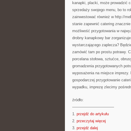
kanapki, placki, może prowadzić c
sprzedaży swojego menu, bo to ro
zainwestować również w http://meb
stanie zapewnić catering znacznie
możliwość przygotowania w najwy
drobny kanapkowy bar zorganizuje 
wystarczającego zaplecza? Będzie
zamówić tam po prostu potrawy. Ca
porcelana stołowa, sztućce, obrusy
gromadzenia przygotowanych potraw
wyposażenia na miejsce imprezy. 
gospodarczej przygotowanie cater
wypadku, imprezę zlecimy pośredni
źródło:
———————————
1.
przejdź do artykułu
2.
przeczytaj więcej
3.
przejdź dalej