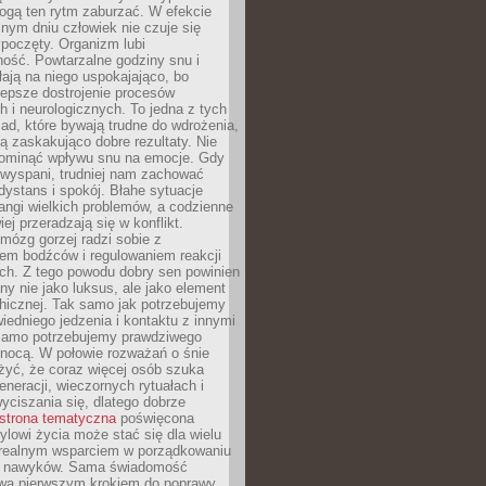
gą ten rytm zaburzać. W efekcie
nym dniu człowiek nie czuje się
poczęty. Organizm lubi
ość. Powtarzalne godziny snu i
łają na niego uspokajająco, bo
lepsze dostrojenie procesów
 i neurologicznych. To jedna z tych
ad, które bywają trudne do wdrożenia,
ą zaskakująco dobre rezultaty. Nie
ominąć wpływu snu na emocje. Gdy
ewyspani, trudniej nam zachować
 dystans i spokój. Błahe sytuacje
rangi wielkich problemów, a codzienne
iej przeradzają się w konflikt.
mózg gorzej radzi sobie z
iem bodźców i regulowaniem reakcji
ch. Z tego powodu dobry sen powinien
ny nie jako luksus, ale jako element
hicznej. Tak samo jak potrzebujemy
iedniego jedzenia i kontaktu z innymi
 samo potrzebujemy prawdziwego
nocą. W połowie rozważań o śnie
żyć, że coraz więcej osób szuka
eneracji, wieczornych rytuałach i
ciszania się, dlatego dobrze
strona tematyczna
poświęcona
lowi życia może stać się dla wielu
 realnym wsparciem w porządkowaniu
h nawyków. Sama świadomość
wa pierwszym krokiem do poprawy.