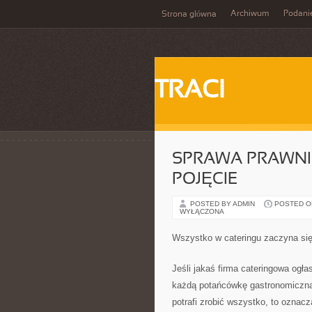
Archiwum
Podani
Strona główna
TRACI
SPRAWA PRAWNI
POJĘCIE
POSTED BY ADMIN
POSTED ON
WYŁĄCZONA
Wszystko w cateringu zaczyna się
Jeśli jakaś firma cateringowa ogła
każdą potańcówkę gastronomiczną, 
potrafi zrobić wszystko, to oznacz