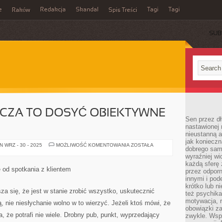
e
Redakcja
Skandal
Tagi
Tagi
Raków
Spis Treści
SUB
CZA TO DOSYĆ OBIEKTYWNE
Sen przez dł
nastawionej 
nieustanną a
jak konieczn
SPRAWA
 WRZ - 30 - 2025
MOŻLIWOŚĆ KOMENTOWANIA
ZOSTAŁA
dobrego sam
PRAWNICZA
TO
wyraźniej wi
DOSYĆ
każdą sferę 
OBIEKTYWNE
 od spotkania z klientem
przez odporn
POJĘCIE
innymi i pod
krótko lub ni
sza się, że jest w stanie zrobić wszystko, uskutecznić
też psychika
motywacja, r
nie niesłychanie wolno w to wierzyć. Jeżeli ktoś mówi, że
obowiązki za
a, że potrafi nie wiele. Drobny pub, punkt, wyprzedający
zwykle. Wspó