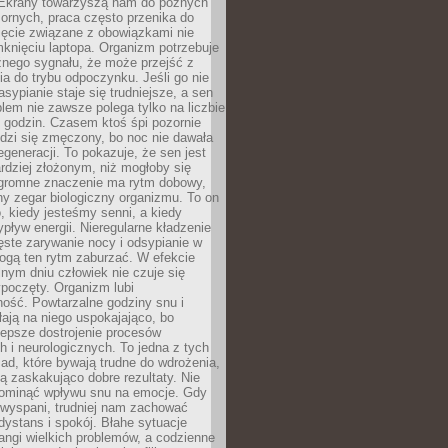
. Ekrany towarzyszą nam do późnych
ornych, praca często przenika do
ięcie związane z obowiązkami nie
knięciu laptopa. Organizm potrzebuje
źnego sygnału, że może przejść z
nia do trybu odpoczynku. Jeśli go nie
asypianie staje się trudniejsze, a sen
blem nie zawsze polega tylko na liczbie
 godzin. Czasem ktoś śpi pozornie
udzi się zmęczony, bo noc nie dawała
egeneracji. To pokazuje, że sen jest
dziej złożonym, niż mogłoby się
romne znaczenie ma rytm dobowy,
lny zegar biologiczny organizmu. To on
, kiedy jesteśmy senni, a kiedy
pływ energii. Nieregularne kładzenie
ęste zarywanie nocy i odsypianie w
gą ten rytm zaburzać. W efekcie
nym dniu człowiek nie czuje się
poczęty. Organizm lubi
ość. Powtarzalne godziny snu i
łają na niego uspokajająco, bo
lepsze dostrojenie procesów
 i neurologicznych. To jedna z tych
ad, które bywają trudne do wdrożenia,
ą zaskakująco dobre rezultaty. Nie
ominąć wpływu snu na emocje. Gdy
ewyspani, trudniej nam zachować
 dystans i spokój. Błahe sytuacje
rangi wielkich problemów, a codzienne