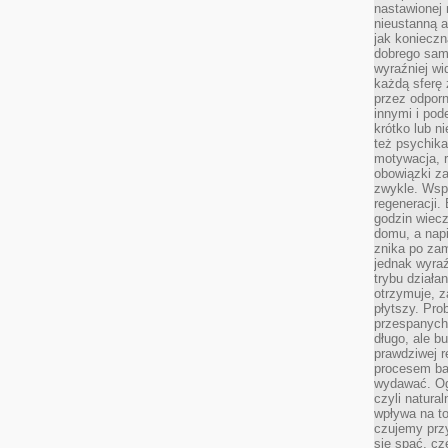
nastawionej 
nieustanną a
jak konieczn
dobrego sam
wyraźniej wi
każdą sferę 
przez odporn
innymi i pod
krótko lub ni
też psychika
motywacja, r
obowiązki za
zwykle. Wspó
regeneracji
godzin wiecz
domu, a nap
znika po zam
jednak wyra
trybu działa
otrzymuje, z
płytszy. Pro
przespanych
długo, ale b
prawdziwej r
procesem bar
wydawać. Og
czyli natura
wpływa na to
czujemy przy
się spać, cz