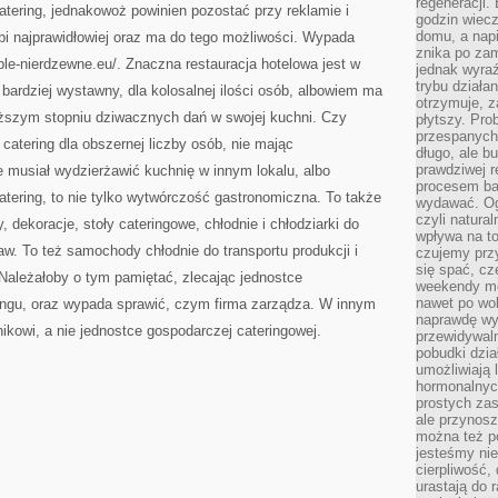
regeneracji
atering, jednakowoż powinien pozostać przy reklamie i
godzin wiecz
domu, a nap
bi najprawidłowiej oraz ma do tego możliwości. Wypada
znika po zam
le-nierdzewne.eu/. Znaczna restauracja hotelowa jest w
jednak wyra
trybu działa
 bardziej wystawny, dla kolosalnej ilości osób, albowiem ma
otrzymuje, z
ższym stopniu dziwacznych dań w swojej kuchni. Czy
płytszy. Pro
przespanych
catering dla obszernej liczby osób, nie mając
długo, ale b
prawdziwej r
 musiał wydzierżawić kuchnię w innym lokalu, albo
procesem bar
tering, to nie tylko wytwórczość gastronomiczna. To także
wydawać. Og
czyli natura
, dekoracje, stoły cateringowe, chłodnie i chłodziarki do
wpływa na to
. To też samochody chłodnie do transportu produkcji i
czujemy przy
się spać, cz
Należałoby o tym pamiętać, zlecając jednostce
weekendy mo
nawet po wol
ingu, oraz wypada sprawić, czym firma zarządza. W innym
naprawdę wy
kowi, a nie jednostce gospodarczej cateringowej.
przewidywaln
pobudki dzia
umożliwiają 
hormonalnych
prostych zas
ale przynosz
można też p
jesteśmy ni
cierpliwość,
urastają do 