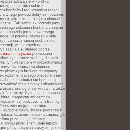
iej przeradzają się w konflikt.
mózg gorzej radzi sobie z
iem bodźców i regulowaniem reakcji
ch. Z tego powodu dobry sen powinien
ny nie jako luksus, ale jako element
hicznej. Tak samo jak potrzebujemy
iedniego jedzenia i kontaktu z innymi
 samo potrzebujemy prawdziwego
nocą. W połowie rozważań o śnie
żyć, że coraz więcej osób szuka
eneracji, wieczornych rytuałach i
ciszania się, dlatego dobrze
strona tematyczna
poświęcona
lowi życia może stać się dla wielu
 realnym wsparciem w porządkowaniu
h nawyków. Sama świadomość
wa pierwszym krokiem do poprawy.
iek rozumie, dlaczego wieczorem nie
albo czemu budzi się bez energii,
wprowadzać małe zmiany i obserwować
 Na jakość snu ogromny wpływ ma także
w której śpimy. Sypialnia nie powinna
 biura, magazynu ani centrum
 więcej w niej bodźców, tym trudniej o
 Znaczenie mają temperatura,
, wygodne łóżko, świeże powietrze i
 hałasu. Czasem niewielka zmiana, jak
lefonu poza zasięg ręki czy
ie pokoju przed snem, daje lepszy
lejne próby zasypiania przy zmęczeniu