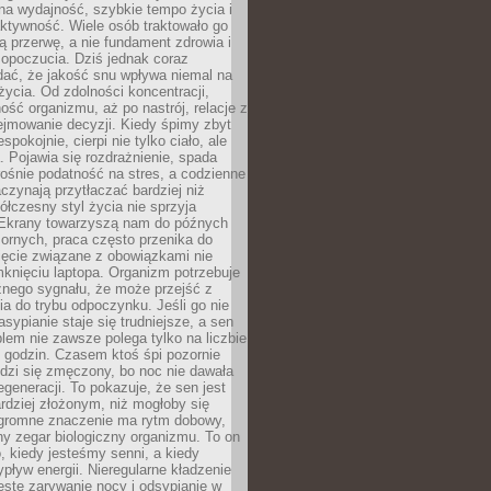
na wydajność, szybkie tempo życia i
ktywność. Wiele osób traktowało go
ą przerwę, a nie fundament zdrowia i
opoczucia. Dziś jednak coraz
dać, że jakość snu wpływa niemal na
życia. Od zdolności koncentracji,
ość organizmu, aż po nastrój, relacje z
ejmowanie decyzji. Kiedy śpimy zbyt
espokojnie, cierpi nie tylko ciało, ale
. Pojawia się rozdrażnienie, spada
ośnie podatność na stres, a codzienne
czynają przytłaczać bardziej niż
łczesny styl życia nie sprzyja
. Ekrany towarzyszą nam do późnych
ornych, praca często przenika do
ięcie związane z obowiązkami nie
knięciu laptopa. Organizm potrzebuje
źnego sygnału, że może przejść z
nia do trybu odpoczynku. Jeśli go nie
asypianie staje się trudniejsze, a sen
blem nie zawsze polega tylko na liczbie
 godzin. Czasem ktoś śpi pozornie
udzi się zmęczony, bo noc nie dawała
egeneracji. To pokazuje, że sen jest
dziej złożonym, niż mogłoby się
romne znaczenie ma rytm dobowy,
lny zegar biologiczny organizmu. To on
, kiedy jesteśmy senni, a kiedy
pływ energii. Nieregularne kładzenie
ęste zarywanie nocy i odsypianie w