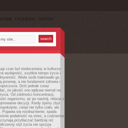
SCRIBE
FACEBOOK
TWITTER
ugi czas był niedoceniany w kulturze
na wydajność, szybkie tempo życia i
ktywność. Wiele osób traktowało go
ą przerwę, a nie fundament zdrowia i
opoczucia. Dziś jednak coraz
dać, że jakość snu wpływa niemal na
życia. Od zdolności koncentracji,
ość organizmu, aż po nastrój, relacje z
ejmowanie decyzji. Kiedy śpimy zbyt
espokojnie, cierpi nie tylko ciało, ale
. Pojawia się rozdrażnienie, spada
ośnie podatność na stres, a codzienne
czynają przytłaczać bardziej niż
łczesny styl życia nie sprzyja