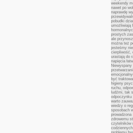
weekendy mo
nawet po wol
naprawdę wy
przewidywaln
pobudki dzia
umożliwiają 
hormonalnych
prostych zas
ale przynosz
można też p
jesteśmy ni
cierpliwość,
urastają do 
napięcia łatw
Niewyspany 
przetwarzan
emocjonalny
być traktowa
higieny psyc
ruchu, odpow
ludźmi, tak
odpoczynku 
warto zauwa
wiedzy o reg
sposobach wy
prowadzona
zdrowemu sty
czytelników
codziennyc
problemu by