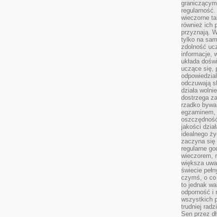
graniczącym 
regularność.
wieczorne ta
również ich 
przyznają. W
tylko na sam
zdolność uc
informacje, 
układa dośw
uczące się, 
odpowiedzia
odczuwają s
działa wolnie
dostrzega za
rzadko bywa
egzaminem, 
oszczędność
jakości dzia
idealnego ży
zaczyna się 
regularne go
wieczorem, m
większa uwa
świecie peł
czymś, o co 
to jednak wa
odporność i
wszystkich p
trudniej rad
Sen przez dł