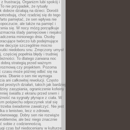
z frustracją. Organizm lubi spokój i
 To nie przypadek, że rytuały
k dobrze działają na dzieci. Dorośli
potrzebują, choć rzadziej się do tego
arto pamiętać, że sen wpływa nie
opoczucie, ale także na pamięć i
zenia się. W nocy mózg porządkuje
wzmacnia ślady pamięciowe i niejako
iadczenia minionego dnia. Osoby
pracujące twórczo lub podejmujące
lne decyzje szczególnie mocno
kutki niedoboru snu. Zmęczony umysł
j, częściej popełnia błędy i trudniej
leżności. To dlatego zarwana noc
 dobrą strategią przed ważnym
rozmową czy projektem. Pozorna
 czasu może później odbić się na
łania. Dbanie o sen nie wymaga
cia ani całkowitej rewolucji. Często
od prostych działań, takich jak bardziej
dziny zasypiania, ograniczenie kofeiny
niej światła z ekranu przed snem i
żność na sygnały płynące z ciała. W
nym pośpiechu odpoczynek stał się
trzeba świadomie zawalczyć. Nie jest
lka o lenistwo, lecz o zdrowie,
 równowagę. Dobry sen nie rozwiąże
roblemów, ale bez niego znacznie
zić sobie z codziennością.
ugi czas był niedoceniany w kulturze