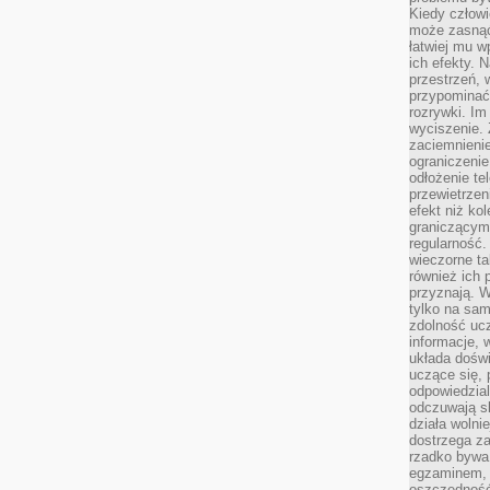
Kiedy człow
może zasnąć 
łatwiej mu 
ich efekty.
przestrzeń, 
przypominać
rozrywki. Im
wyciszenie.
zaciemnienie
ograniczenie
odłożenie te
przewietrzen
efekt niż ko
graniczącym 
regularność.
wieczorne ta
również ich 
przyznają. W
tylko na sam
zdolność uc
informacje, 
układa dośw
uczące się, 
odpowiedzia
odczuwają s
działa wolnie
dostrzega za
rzadko bywa
egzaminem, 
oszczędność