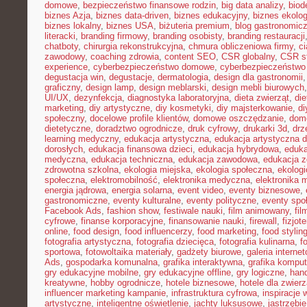
domowe
,
bezpieczeństwo finansowe rodzin
,
big data analizy
,
biod
biznes Azja
,
biznes data-driven
,
biznes edukacyjny
,
biznes ekolo
biznes lokalny
,
biznes USA
,
biżuteria premium
,
blog gastronomic
literacki
,
branding firmowy
,
branding osobisty
,
branding restauracji
chatboty
,
chirurgia rekonstrukcyjna
,
chmura obliczeniowa firmy
,
c
zawodowy
,
coaching zdrowia
,
content SEO
,
CSR globalny
,
CSR st
experience
,
cyberbezpieczeństwo domowe
,
cyberbezpieczeństwo
degustacja win
,
degustacje
,
dermatologia
,
design dla gastronomii
graficzny
,
design lamp
,
design meblarski
,
design mebli biurowych
UI/UX
,
dezynfekcja
,
diagnostyka laboratoryjna
,
dieta zwierząt
,
di
marketing
,
diy artystyczne
,
diy kosmetyki
,
diy majsterkowanie
,
di
społeczny
,
docelowe profile klientów
,
domowe oszczędzanie
,
dom
dietetyczne
,
doradztwo ogrodnicze
,
druk cyfrowy
,
drukarki 3d
,
drz
learning medyczny
,
edukacja artystyczna
,
edukacja artystyczna d
dorosłych
,
edukacja finansowa dzieci
,
edukacja hybrydowa
,
eduka
medyczna
,
edukacja techniczna
,
edukacja zawodowa
,
edukacja z
zdrowotna szkolna
,
ekologia miejska
,
ekologia społeczna
,
ekolog
społeczna
,
elektromobilność
,
elektronika medyczna
,
elektronika 
energia jądrowa
,
energia solarna
,
event video
,
eventy biznesowe
,
gastronomiczne
,
eventy kulturalne
,
eventy polityczne
,
eventy spo
Facebook Ads
,
fashion show
,
festiwale nauki
,
film animowany
,
fi
cyfrowe
,
finanse korporacyjne
,
finansowanie nauki
,
firewall
,
fizjot
online
,
food design
,
food influencerzy
,
food marketing
,
food stylin
fotografia artystyczna
,
fotografia dziecięca
,
fotografia kulinarna
,
f
sportowa
,
fotowoltaika materiały
,
gadżety biurowe
,
galeria interne
Ads
,
gospodarka komunalna
,
grafika interaktywna
,
grafika kompu
gry edukacyjne mobilne
,
gry edukacyjne offline
,
gry logiczne
,
han
kreatywne
,
hobby ogrodnicze
,
hotele biznesowe
,
hotele dla zwierz
influencer marketing kampanie
,
infrastruktura cyfrowa
,
inspiracje 
artystyczne
,
inteligentne oświetlenie
,
jachty luksusowe
,
jastrzębi