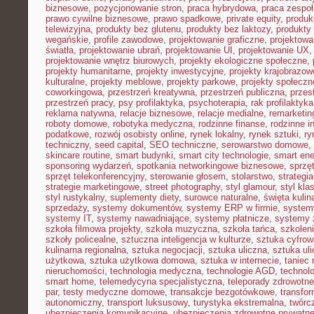
biznesowe
,
pozycjonowanie stron
,
praca hybrydowa
,
praca zespoł
prawo cywilne biznesowe
,
prawo spadkowe
,
private equity
,
produk
telewizyjna
,
produkty bez glutenu
,
produkty bez laktozy
,
produkty 
wegańskie
,
profile zawodowe
,
projektowanie graficzne
,
projektowa
światła
,
projektowanie ubrań
,
projektowanie UI
,
projektowanie UX
projektowanie wnętrz biurowych
,
projekty ekologiczne społeczne
,
projekty humanitarne
,
projekty inwestycyjne
,
projekty krajobrazow
kulturalne
,
projekty meblowe
,
projekty parkowe
,
projekty społecz
coworkingowa
,
przestrzeń kreatywna
,
przestrzeń publiczna
,
przes
przestrzeń pracy
,
psy profilaktyka
,
psychoterapia
,
rak profilaktyka
reklama natywna
,
relacje biznesowe
,
relacje medialne
,
remarketin
roboty domowe
,
robotyka medyczna
,
rodzinne finanse
,
rodzinne i
podatkowe
,
rozwój osobisty online
,
rynek lokalny
,
rynek sztuki
,
ry
techniczny
,
seed capital
,
SEO techniczne
,
serowarstwo domowe
,
skincare routine
,
smart budynki
,
smart city technologie
,
smart ene
sponsoring wydarzeń
,
spotkania networkingowe biznesowe
,
sprzę
sprzęt telekonferencyjny
,
sterowanie głosem
,
stolarstwo
,
strategi
strategie marketingowe
,
street photography
,
styl glamour
,
styl kla
styl rustykalny
,
suplementy diety
,
surowce naturalne
,
święta kulin
sprzedaży
,
systemy dokumentów
,
systemy ERP w firmie
,
system
systemy IT
,
systemy nawadniające
,
systemy płatnicze
,
systemy 
szkoła filmowa projekty
,
szkoła muzyczna
,
szkoła tańca
,
szkoleni
szkoły policealne
,
sztuczna inteligencja w kulturze
,
sztuka cyfrow
kulinarna regionalna
,
sztuka negocjacji
,
sztuka uliczna
,
sztuka ul
użytkowa
,
sztuka użytkowa domowa
,
sztuka w internecie
,
taniec
nieruchomości
,
technologia medyczna
,
technologie AGD
,
technol
smart home
,
telemedycyna specjalistyczna
,
teleporady zdrowotne
par
,
testy medyczne domowe
,
transakcje bezgotówkowe
,
transfo
autonomiczny
,
transport luksusowy
,
turystyka ekstremalna
,
twórc
ubezpieczenia komunikacyjne
,
ubezpieczenia zdrowotne prywatn