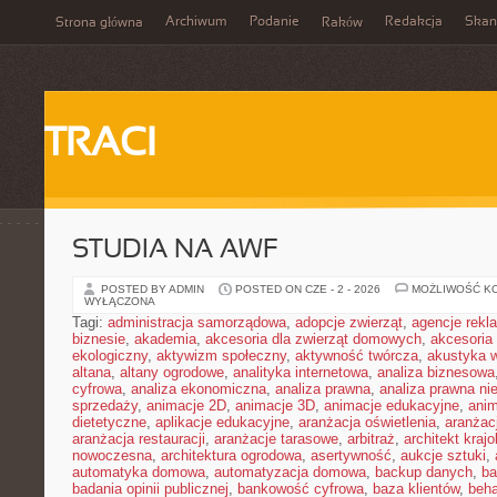
Archiwum
Podanie
Redakcja
Skan
Strona główna
Raków
TRACI
STUDIA NA AWF
POSTED BY ADMIN
POSTED ON CZE - 2 - 2026
MOŻLIWOŚĆ K
WYŁĄCZONA
Tagi:
administracja samorządowa
,
adopcje zwierząt
,
agencje rek
biznesie
,
akademia
,
akcesoria dla zwierząt domowych
,
akcesoria
ekologiczny
,
aktywizm społeczny
,
aktywność twórcza
,
akustyka 
altana
,
altany ogrodowe
,
analityka internetowa
,
analiza biznesowa
cyfrowa
,
analiza ekonomiczna
,
analiza prawna
,
analiza prawna ni
sprzedaży
,
animacje 2D
,
animacje 3D
,
animacje edukacyjne
,
anim
dietetyczne
,
aplikacje edukacyjne
,
aranżacja oświetlenia
,
aranżacj
aranżacja restauracji
,
aranżacje tarasowe
,
arbitraż
,
architekt kraj
nowoczesna
,
architektura ogrodowa
,
asertywność
,
aukcje sztuki
,
automatyka domowa
,
automatyzacja domowa
,
backup danych
,
ba
badania opinii publicznej
,
bankowość cyfrowa
,
baza klientów
,
beha