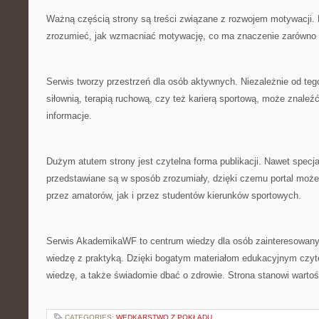
Ważną częścią strony są treści związane z rozwojem motywacji.
zrozumieć, jak wzmacniać motywację, co ma znaczenie zarówno
Serwis tworzy przestrzeń dla osób aktywnych. Niezależnie od tego
siłownią, terapią ruchową, czy też karierą sportową, może znaleźć
informacje.
Dużym atutem strony jest czytelna forma publikacji. Nawet specj
przedstawiane są w sposób zrozumiały, dzięki czemu portal moż
przez amatorów, jak i przez studentów kierunków sportowych.
Serwis AkademikaWF to centrum wiedzy dla osób zainteresowanyc
wiedzę z praktyką. Dzięki bogatym materiałom edukacyjnym czy
wiedzę, a także świadomie dbać o zdrowie. Strona stanowi wartośc
CATEGORIES:
WĘDKARSTWO Z POKŁADU