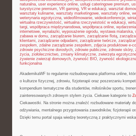
naturalna
,
user experience online
,
usługi cateringowe premium
,
us
turystyczne premium
,
VR gaming
,
VR w edukacji
,
warsztat domo
warsztaty kulinarne
,
warsztaty marketingowe
,
warsztaty online
,
w
weterynaria egzotyczna
,
wideofilmowanie
,
wideokonferencje
,
wini
wirtualna rzeczywistość
,
wirtualna rzeczywistość w edukacji
,
wirt
targi
,
współpraca międzynarodowa
,
współpraca online
,
wydarzenia
internetowe
,
wynalazki
,
wyposażenie ogrodu
,
wystawa malarska
,
zabawa w domu
,
zarządzanie biurem
,
zarządzanie flotą
,
zarządza
klientami
,
zarządzanie odpadami
,
zarządzanie twórcze
,
zarządzan
zespołem
,
zdalne zarządzanie zespołem
,
zdjęcia produktowe e-
zdrowie psychiczne dorosłych
,
zdrowie publiczne
,
zdrowie skóry
,
życia
,
ziołolecznictwo
,
zmiany klimatyczne
,
zwierzęta egzotyczn
żywienie zwierząt domowych
,
żywność BIO
,
żywność ekologiczna
funkcjonalna
AkademikaWF to regularnie rozbudowywana platforma online, któr
o kulturze fizycznej, zdrowiu, fizjoterapii oraz poszerzaniu kompe
kompendium tematyczne dla studentów, miłośników sportu, trene
zainteresowanych zdrowym stylem życia. Ciekawe kategorie to
Zd
Ciekawostki. Na stronie można znaleźć rozbudowane materiały do
odżywiania, mentalnego przygotowania zawodników, fizjoterapii o
Dzięki temu portal spaja wiedzę teoretyczną z praktycznymi wsk