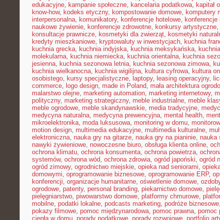
edukacyjne
,
kampanie społeczne
,
kancelaria podatkowa
,
kapitał 
know-how
,
kodeks etyczny
,
kompostowanie domowe
,
komputery 
interpersonalna
,
komunikatory
,
konferencje hotelowe
,
konferencje 
naukowe żywienie
,
konferencje zdrowotne
,
konkursy artystyczne
konsultacje prawnicze
,
kosmetyki dla zwierząt
,
kosmetyki natural
kredyty mieszkaniowe
,
kryptowaluty w inwestycjach
,
kuchnia fra
kuchnia grecka
,
kuchnia indyjska
,
kuchnia meksykańska
,
kuchni
molekularna
,
kuchnia niemiecka
,
kuchnia orientalna
,
kuchnia sez
jesienna
,
kuchnia sezonowa letnia
,
kuchnia sezonowa zimowa
,
ku
kuchnia wielkanocna
,
kuchnia wigilijna
,
kultura cyfrowa
,
kultura on
osobistego
,
kursy specjalistyczne
,
laptopy
,
leasing operacyjny
,
li
commerce
,
logo design
,
made in Poland
,
mała architektura ogrod
malarstwo olejne
,
marketing automation
,
marketing internetowy
,
m
polityczny
,
marketing strategiczny
,
meble industrialne
,
meble kla
meble ogrodowe
,
meble skandynawskie
,
media tradycyjne
,
medyc
medycyna naturalna
,
medycyna prewencyjna
,
mental health
,
ment
mikroelektronika
,
moda luksusowa
,
monitoring w domu
,
monitoro
motion design
,
multimedia edukacyjne
,
multimedia kulturalne
,
mul
elektroniczna
,
nauka gry na gitarze
,
nauka gry na pianinie
,
nauka 
nawyki żywieniowe
,
nowoczesne biuro
,
obsługa klienta online
,
oc
ochrona klimatu
,
ochrona konsumenta
,
ochrona powietrza
,
ochron
systemów
,
ochrona wód
,
ochrona zdrowia
,
ogród japoński
,
ogród 
ogród zimowy
,
ogrodnictwo miejskie
,
opieka nad seniorami
,
opiek
domowymi
,
oprogramowanie biznesowe
,
oprogramowanie ERP
,
op
konferencji
,
organizacje humanitarne
,
oświetlenie domowe
,
ozdob
ogrodowe
,
patenty
,
personal branding
,
piekarnictwo domowe
,
piel
pielęgniarstwo
,
piwowarstwo domowe
,
platformy chmurowe
,
platf
mobilne
,
podatki lokalne
,
podcasts marketing
,
podróże biznesowe
pokazy filmowe
,
pomoc międzynarodowa
,
pomoc prawna
,
pomoc 
ciepła w domu
,
porady podatkowe
,
porady rozwojowe
,
portfolio ar