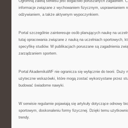
Ogromną zaletą serwisu jest bogactwo poruszanych zagadnień. C
informacje związane z wychowaniem fizycznym, usprawnianiem
odżywianiem, a także aktywnym wypoczynkiem.
Portal szczególnie zainteresuje osób planujących naukę na uczel
tutaj opracowania związane z nauką na uczelniach sportowych, k
specyfikę studiów. W publikacjach poruszane są zagadnienia zwią
zarządzaniem sportem.
Portal AkademikaWF nie ogranicza się wyłącznie do teorii. Duży 
użyteczne wskazówki, które mogą zostać wykorzystane przez st
budować świadome nawyki.
W serwisie regularnie pojawiają się artykuły dotyczące odnowy bio
sportowym, doskonaleniu formy fizycznej. Dzięki temu użytkown
trendy.