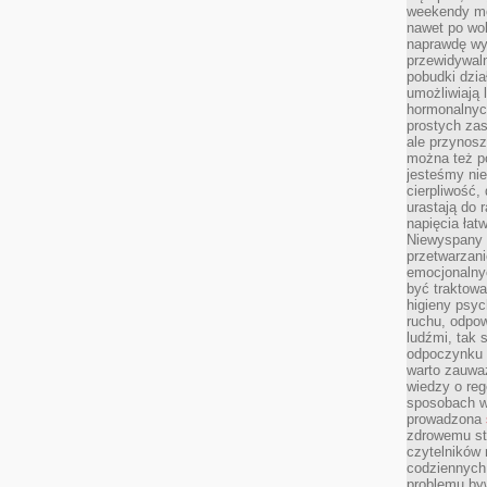
weekendy mo
nawet po wol
naprawdę wy
przewidywaln
pobudki dzia
umożliwiają 
hormonalnych
prostych zas
ale przynosz
można też p
jesteśmy ni
cierpliwość,
urastają do 
napięcia łatw
Niewyspany 
przetwarzan
emocjonalny
być traktowa
higieny psyc
ruchu, odpow
ludźmi, tak
odpoczynku 
warto zauwa
wiedzy o reg
sposobach wy
prowadzona
zdrowemu sty
czytelników
codziennyc
problemu by