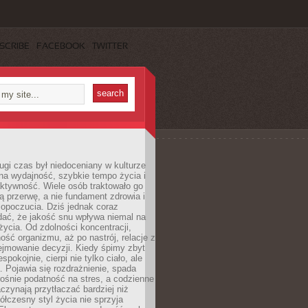
SCRIBE
FACEBOOK
TWITTER
ugi czas był niedoceniany w kulturze
na wydajność, szybkie tempo życia i
ktywność. Wiele osób traktowało go
ą przerwę, a nie fundament zdrowia i
opoczucia. Dziś jednak coraz
dać, że jakość snu wpływa niemal na
życia. Od zdolności koncentracji,
ość organizmu, aż po nastrój, relacje z
ejmowanie decyzji. Kiedy śpimy zbyt
espokojnie, cierpi nie tylko ciało, ale
. Pojawia się rozdrażnienie, spada
ośnie podatność na stres, a codzienne
czynają przytłaczać bardziej niż
łczesny styl życia nie sprzyja