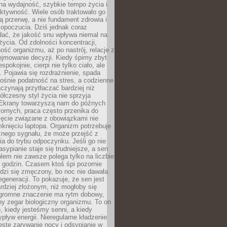
na wydajność, szybkie tempo życia i
ktywność. Wiele osób traktowało go
ą przerwę, a nie fundament zdrowia i
opoczucia. Dziś jednak coraz
dać, że jakość snu wpływa niemal na
życia. Od zdolności koncentracji,
ość organizmu, aż po nastrój, relacje z
ejmowanie decyzji. Kiedy śpimy zbyt
espokojnie, cierpi nie tylko ciało, ale
. Pojawia się rozdrażnienie, spada
ośnie podatność na stres, a codzienne
czynają przytłaczać bardziej niż
łczesny styl życia nie sprzyja
. Ekrany towarzyszą nam do późnych
ornych, praca często przenika do
ięcie związane z obowiązkami nie
knięciu laptopa. Organizm potrzebuje
źnego sygnału, że może przejść z
nia do trybu odpoczynku. Jeśli go nie
asypianie staje się trudniejsze, a sen
blem nie zawsze polega tylko na liczbie
 godzin. Czasem ktoś śpi pozornie
udzi się zmęczony, bo noc nie dawała
egeneracji. To pokazuje, że sen jest
dziej złożonym, niż mogłoby się
romne znaczenie ma rytm dobowy,
lny zegar biologiczny organizmu. To on
, kiedy jesteśmy senni, a kiedy
pływ energii. Nieregularne kładzenie
ęste zarywanie nocy i odsypianie w