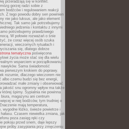
iej przeradzają się w konflikt.
mózg gorzej radzi sobie z
iem bodźców i regulowaniem reakcji
ch. Z tego powodu dobry sen powinien
ny nie jako luksus, ale jako element
hicznej. Tak samo jak potrzebujemy
iedniego jedzenia i kontaktu z innymi
 samo potrzebujemy prawdziwego
nocą. W połowie rozważań o śnie
żyć, że coraz więcej osób szuka
eneracji, wieczornych rytuałach i
ciszania się, dlatego dobrze
strona tematyczna
poświęcona
lowi życia może stać się dla wielu
 realnym wsparciem w porządkowaniu
h nawyków. Sama świadomość
wa pierwszym krokiem do poprawy.
iek rozumie, dlaczego wieczorem nie
albo czemu budzi się bez energii,
wprowadzać małe zmiany i obserwować
 Na jakość snu ogromny wpływ ma także
w której śpimy. Sypialnia nie powinna
 biura, magazynu ani centrum
 więcej w niej bodźców, tym trudniej o
 Znaczenie mają temperatura,
, wygodne łóżko, świeże powietrze i
 hałasu. Czasem niewielka zmiana, jak
lefonu poza zasięg ręki czy
ie pokoju przed snem, daje lepszy
lejne próby zasypiania przy zmęczeniu