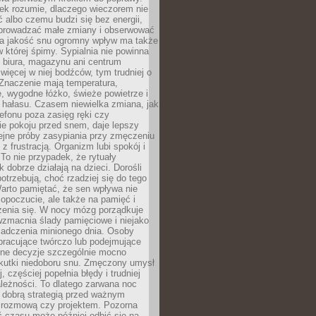
iek rozumie, dlaczego wieczorem nie
albo czemu budzi się bez energii,
wprowadzać małe zmiany i obserwować
 Na jakość snu ogromny wpływ ma także
w której śpimy. Sypialnia nie powinna
 biura, magazynu ani centrum
 więcej w niej bodźców, tym trudniej o
 Znaczenie mają temperatura,
, wygodne łóżko, świeże powietrze i
 hałasu. Czasem niewielka zmiana, jak
lefonu poza zasięg ręki czy
ie pokoju przed snem, daje lepszy
lejne próby zasypiania przy zmęczeniu
z frustracją. Organizm lubi spokój i
 To nie przypadek, że rytuały
k dobrze działają na dzieci. Dorośli
potrzebują, choć rzadziej się do tego
arto pamiętać, że sen wpływa nie
opoczucie, ale także na pamięć i
zenia się. W nocy mózg porządkuje
wzmacnia ślady pamięciowe i niejako
iadczenia minionego dnia. Osoby
pracujące twórczo lub podejmujące
lne decyzje szczególnie mocno
kutki niedoboru snu. Zmęczony umysł
j, częściej popełnia błędy i trudniej
leżności. To dlatego zarwana noc
 dobrą strategią przed ważnym
rozmową czy projektem. Pozorna
 czasu może później odbić się na