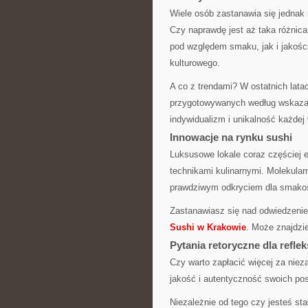
Wiele osób zastanawia się jedna
Czy naprawdę jest aż taka różnic
pod względem smaku, jak i jakości
kulturowego.
A co z trendami? W ostatnich lat
przygotowywanych według wskazań
indywidualizm i unikalność każdej 
Innowacje na rynku sushi
Luksusowe lokale coraz częściej 
technikami kulinarnymi. Molekula
prawdziwym odkryciem dla smako
Zastanawiasz się nad odwiedzenie
Sushi w Krakowie
. Może znajdzie
Pytania retoryczne dla reflek
Czy warto zapłacić więcej za nie
jakość i autentyczność swoich po
Niezależnie od tego czy jesteś st