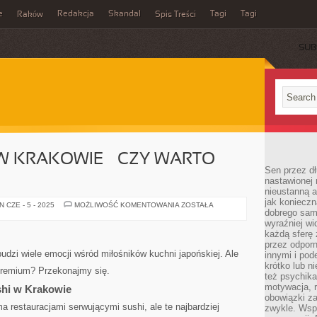
e
Redakcja
Skandal
Tagi
Tagi
Raków
Spis Treści
SUB
W KRAKOWIE – CZY WARTO
Sen przez dł
nastawionej 
nieustanną a
jak konieczn
SUSHI
 CZE - 5 - 2025
MOŻLIWOŚĆ KOMENTOWANIA
ZOSTAŁA
dobrego sam
PREMIUM
W
wyraźniej wi
KRAKOWIE
każdą sferę 
–
CZY
przez odporn
WARTO
budzi wiele emocji wśród miłośników kuchni japońskiej. Ale
innymi i pod
WYDAĆ
krótko lub ni
WIĘCEJ?
premium? Przekonajmy się.
też psychika
motywacja, r
shi w Krakowie
obowiązki za
 restauracjami serwującymi sushi, ale te najbardziej
zwykle. Wspó