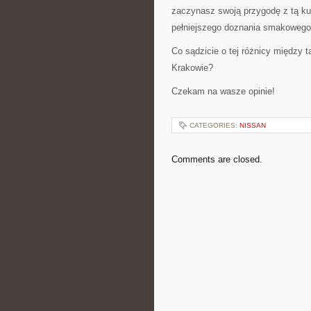
zaczynasz swoją przygodę z tą ku
pełniejszego doznania smakowego
Co sądzicie o tej różnicy między 
Krakowie?
Czekam na wasze opinie!
CATEGORIES:
NISSAN
Comments are closed.