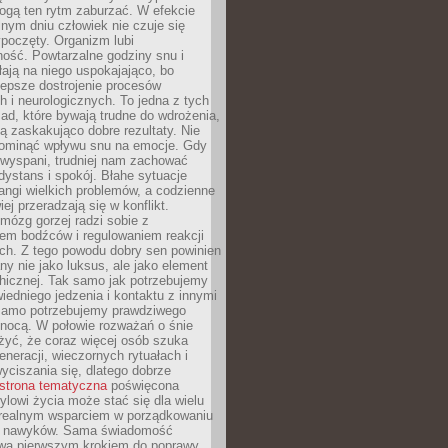
gą ten rytm zaburzać. W efekcie
nym dniu człowiek nie czuje się
poczęty. Organizm lubi
ość. Powtarzalne godziny snu i
łają na niego uspokajająco, bo
lepsze dostrojenie procesów
 i neurologicznych. To jedna z tych
ad, które bywają trudne do wdrożenia,
ą zaskakująco dobre rezultaty. Nie
ominąć wpływu snu na emocje. Gdy
ewyspani, trudniej nam zachować
 dystans i spokój. Błahe sytuacje
rangi wielkich problemów, a codzienne
iej przeradzają się w konflikt.
mózg gorzej radzi sobie z
iem bodźców i regulowaniem reakcji
ch. Z tego powodu dobry sen powinien
ny nie jako luksus, ale jako element
hicznej. Tak samo jak potrzebujemy
iedniego jedzenia i kontaktu z innymi
 samo potrzebujemy prawdziwego
nocą. W połowie rozważań o śnie
żyć, że coraz więcej osób szuka
eneracji, wieczornych rytuałach i
ciszania się, dlatego dobrze
strona tematyczna
poświęcona
lowi życia może stać się dla wielu
 realnym wsparciem w porządkowaniu
h nawyków. Sama świadomość
wa pierwszym krokiem do poprawy.