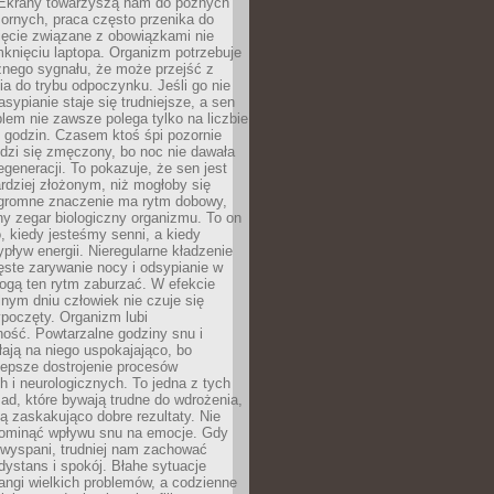
. Ekrany towarzyszą nam do późnych
ornych, praca często przenika do
ięcie związane z obowiązkami nie
knięciu laptopa. Organizm potrzebuje
źnego sygnału, że może przejść z
nia do trybu odpoczynku. Jeśli go nie
asypianie staje się trudniejsze, a sen
blem nie zawsze polega tylko na liczbie
 godzin. Czasem ktoś śpi pozornie
udzi się zmęczony, bo noc nie dawała
egeneracji. To pokazuje, że sen jest
dziej złożonym, niż mogłoby się
romne znaczenie ma rytm dobowy,
lny zegar biologiczny organizmu. To on
, kiedy jesteśmy senni, a kiedy
pływ energii. Nieregularne kładzenie
ęste zarywanie nocy i odsypianie w
gą ten rytm zaburzać. W efekcie
nym dniu człowiek nie czuje się
poczęty. Organizm lubi
ość. Powtarzalne godziny snu i
łają na niego uspokajająco, bo
lepsze dostrojenie procesów
 i neurologicznych. To jedna z tych
ad, które bywają trudne do wdrożenia,
ą zaskakująco dobre rezultaty. Nie
ominąć wpływu snu na emocje. Gdy
ewyspani, trudniej nam zachować
 dystans i spokój. Błahe sytuacje
rangi wielkich problemów, a codzienne