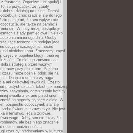
z frustracją. Organizm lubi spokój i
 To nie przypadek, że rytuały
k dobrze działają na dzieci. Dorośli
potrzebują, choć rzadziej się do tego
arto pamiętać, że sen wpływa nie
opoczucie, ale także na pamięć i
zenia się. W nocy mózg porządkuje
wzmacnia ślady pamięciowe i niejako
iadczenia minionego dnia. Osoby
pracujące twórczo lub podejmujące
lne decyzje szczególnie mocno
kutki niedoboru snu. Zmęczony umysł
j, częściej popełnia błędy i trudniej
leżności. To dlatego zarwana noc
 dobrą strategią przed ważnym
rozmową czy projektem. Pozorna
 czasu może później odbić się na
łania. Dbanie o sen nie wymaga
cia ani całkowitej rewolucji. Często
od prostych działań, takich jak bardziej
dziny zasypiania, ograniczenie kofeiny
niej światła z ekranu przed snem i
żność na sygnały płynące z ciała. W
nym pośpiechu odpoczynek stał się
trzeba świadomie zawalczyć. Nie jest
lka o lenistwo, lecz o zdrowie,
 równowagę. Dobry sen nie rozwiąże
roblemów, ale bez niego znacznie
zić sobie z codziennością.
ugi czas był niedoceniany w kulturze