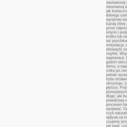
nastawionej 
nieustanną a
jak konieczn
dobrego sam
wyraźniej wi
każdą sferę 
przez odporn
innymi i pod
krótko lub ni
też psychika
motywacja, r
obowiązki za
zwykle. Wspó
regeneracji
godzin wiecz
domu, a nap
znika po zam
jednak wyra
trybu działa
otrzymuje, z
płytszy. Pro
przespanych
długo, ale b
prawdziwej r
procesem bar
wydawać. Og
czyli natura
wpływa na to
czujemy przy
się spać, cz