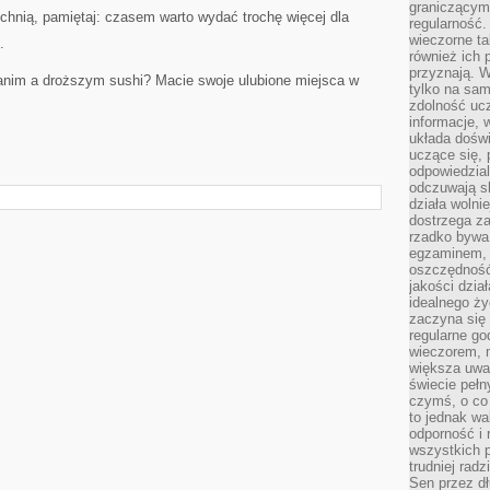
graniczącym 
chnią, pamiętaj: czasem warto wydać trochę więcej dla
regularność.
wieczorne ta
.
również ich 
przyznają. W
tanim a droższym sushi? Macie swoje ulubione miejsca w
tylko na sam
zdolność uc
informacje, 
układa dośw
uczące się, 
odpowiedzia
odczuwają s
działa wolnie
dostrzega za
rzadko bywa
egzaminem, 
oszczędność
jakości dzia
idealnego ży
zaczyna się 
regularne go
wieczorem, m
większa uwa
świecie peł
czymś, o co 
to jednak wa
odporność i
wszystkich p
trudniej rad
Sen przez dł