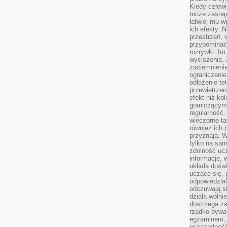
Kiedy człow
może zasnąć 
łatwiej mu 
ich efekty.
przestrzeń, 
przypominać
rozrywki. Im
wyciszenie.
zaciemnienie
ograniczenie
odłożenie te
przewietrzen
efekt niż ko
graniczącym 
regularność.
wieczorne ta
również ich 
przyznają. W
tylko na sam
zdolność uc
informacje, 
układa dośw
uczące się, 
odpowiedzia
odczuwają s
działa wolnie
dostrzega za
rzadko bywa
egzaminem, 
oszczędność