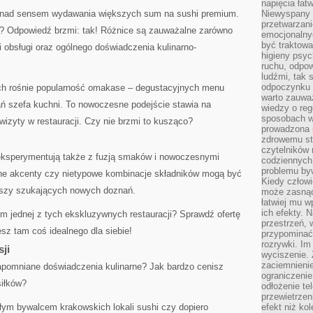
napięcia łatw
k nad sensem wydawania większych sum na sushi premium.
Niewyspany 
przetwarzan
a? Odpowiedź brzmi: tak! Różnice są zauważalne zarówno
emocjonalny
być traktowa
 obsługi oraz ogólnego doświadczenia kulinarno-
higieny psyc
ruchu, odpow
ludźmi, tak
odpoczynku 
ach rośnie popularność omakase – degustacyjnych menu
warto zauwa
 szefa kuchni. To nowoczesne podejście stawia na
wiedzy o reg
sposobach wy
wizyty w restauracji. Czy nie brzmi to kusząco?
prowadzona
zdrowemu sty
czytelników
eksperymentują także z fuzją smaków i nowoczesnymi
codziennyc
problemu by
rne akcenty czy nietypowe kombinacje składników mogą być
Kiedy człow
szy szukających nowych doznań.
może zasnąć 
łatwiej mu 
ich efekty.
m jednej z tych ekskluzywnych restauracji? Sprawdź ofertę
przestrzeń, 
sz tam coś idealnego dla siebie!
przypominać
rozrywki. Im
sji
wyciszenie.
zaciemnienie
zapomniane doświadczenia kulinarne? Jak bardzo cenisz
ograniczenie
siłków?
odłożenie te
przewietrzen
ałym bywalcem krakowskich lokali sushi czy dopiero
efekt niż ko