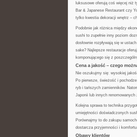
luksusowe oferują coś więcej niż 
Bar & Japanese Restaurant czy Yo
tylko kwestia dekoracji wnętrz – c
Podobnie jak różnica między ekon
sushi to zupełnie inny poziom doz
dosłownie rozpływają się w ustach
sake? Najlepsze restauracje oferuj
komponującego się z poszczególny
Cena a jakość – czego możn
Nie oszukujmy się: wysokiej jakośc
Po pierwsze, świeżość i pochodze
ryb i tańszych zamienników. Nato
Japonii lub innych renomowanych 
Kolejna sprawa to technika przygo
umiejętności doświadczonych sush
Porównajmy to do zakupu samochod
dostarcza przyjemności i komfort
Obawy klientów