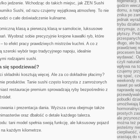
regeneracji
tylko jedzenie. Wchodząc do takich miejsc, jak ZEN Sushi
godzin wiecz
domu, a nap
umiko Sushi, od razu czujemy wyjątkową atmosferę. To nie
znika po zam
hodzi o całe doświadczenie kulinarne.
jednak wyra
trybu działa
omiczną klasą a pierwszą klasą w samolocie, luksusowe
otrzymuje, z
płytszy. Pro
nań. Wyobraź sobie precyzyjnie krojone kawałki ryb, które
przespanych
długo, ale b
 – to efekt pracy prawdziwych mistrzów kuchni. A co z
prawdziwej r
ą szeroki wybór tego tradycyjnego napoju, idealnie
procesem bar
wydawać. Og
mi rodzajami sushi.
czyli natura
a się spodziewać?
wpływa na to
czujemy przy
i składniki kosztują więcej. Ale za co dokładnie płacimy?
się spać, cz
weekendy mo
nie produktów. Tanie sushi często korzysta z zamrożonych
nawet po wol
miast restauracje premium sprowadzają ryby bezpośrednio z
naprawdę wy
przewidywaln
źródeł.
pobudki dzia
umożliwiają 
towania i prezentacja dania. Wyższa cena obejmuje także
hormonalnych
prostych zas
imasterów oraz dbałość o detale każdego talerza.
ale przynosz
u: tani model spełnia swoją funkcję, ale luksusowy pojazd
można też p
jesteśmy ni
u na każdym kilometrze.
cierpliwość,
urastają do 