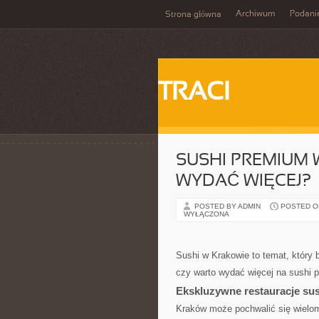
Archiwum
Podani
Strona główna
TRACI
SUSHI PREMIUM 
WYDAĆ WIĘCEJ?
POSTED BY ADMIN
POSTED ON
WYŁĄCZONA
Sushi w Krakowie to temat, który 
czy warto wydać więcej na sushi 
Ekskluzywne restauracje su
Kraków może pochwalić się wieloma