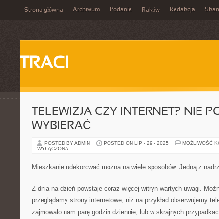
Archiwum
Podanie
Redakcja
Skan
Strona główna
Raków
TRACI
TELEWIZJA CZY INTERNET? NIE 
WYBIERAĆ
POSTED BY ADMIN
POSTED ON LIP - 29 - 2025
MOŻLIWOŚĆ 
WYŁĄCZONA
Mieszkanie udekorować można na wiele sposobów. Jedną z nadr
Z dnia na dzień powstaje coraz więcej witryn wartych uwagi. Możn
przeglądamy strony internetowe, niż na przykład obserwujemy tel
zajmowało nam parę godzin dziennie, lub w skrajnych przypadk