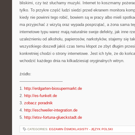
bliskimi, czy też słuchamy muzyki. Internet to koszmarny pożera
tylko. To przykre część ludzi siedzi przed ekranem monitora kom
kiedy nie powinni tego robić, bowiem są w pracy albo mieli spotka
ma przyjechać z wizytą oraz wypada posprzątać, a żona sama teg
internetowe typu warez mają naturalnie swoje defekty, jak inne rz
uzależnieniu od alkoholu, papierosów, narkotyków, stajemy się ta
wszystkiego doszedł jakiś czas temu kłopot ze zbyt długim przes
konkretniej chodzi o strony internetowe. Jest ich tyle, że do koń
wchodzić każdego dnia na kilkadziesiąt oryginalnych witryn.
źródło:
———————————
1.
http://erdgarten-biosupermarkt.de
2.
http://es-funkelt.de
3.
zobacz poradnik
4.
http://eschweiler-integration.de
5.
http://etsv-fortuna-glueckstadt.de
CATEGORIES:
EGZAMIN ÓSMOKLASISTY - JĘZYK POLSKI