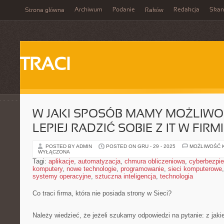
Archiwum
Podanie
Redakcja
Skan
Strona główna
Raków
TRACI
W JAKI SPOSÓB MAMY MOŻLIWO
LEPIEJ RADZIĆ SOBIE Z IT W FIRM
POSTED BY ADMIN
POSTED ON GRU - 29 - 2025
MOŻLIWOŚĆ 
WYŁĄCZONA
Tagi:
aplikacje
,
automatyzacja
,
chmura obliczeniowa
,
cyberbezpi
komputery
,
nowe technologie
,
programowanie
,
sieci komputerowe
systemy operacyjne
,
sztuczna inteligencja
,
technologia
Co traci firma, która nie posiada strony w Sieci?
Należy wiedzieć, że jeżeli szukamy odpowiedzi na pytanie: z ja