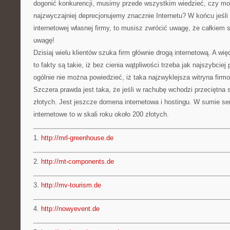
dogonić konkurencji, musimy przede wszystkim wiedzieć, czy moż
najzwyczajniej deprecjonujemy znacznie Internetu? W końcu jeśli 
internetowej własnej firmy, to musisz zwrócić uwagę, że całkiem s
uwagę!
Dzisiaj wielu klientów szuka firm głównie drogą internetową. A wi
to fakty są takie, iż bez cienia wątpliwości trzeba jak najszybcie
ogólnie nie można powiedzieć, iż taka najzwyklejsza witryna fir
Szczera prawda jest taka, że jeśli w rachubę wchodzi przeciętna 
złotych. Jest jeszcze domena internetowa i hostingu. W sumie se
internetowe to w skali roku około 200 złotych.
1.
http://mrl-greenhouse.de
2.
http://mt-components.de
3.
http://mv-tourism.de
4.
http://nowyevent.de