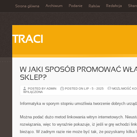
Archiwum
Podanie
Redakcja
Skan
Strona główna
Raków
TRACI
W JAKI SPOSÓB PROMOWAĆ WŁA
SKLEP?
POSTED BY ADMIN
POSTED ON LIP - 5 - 2025
MOŻLIWOŚĆ K
WYŁĄCZONA
Informatyka w sporym stopniu umożliwia tworzenie dobrych urząd
Można podać dużo metod linkowania witryn internetowych. Nieust
rozwiązania, więc to wyraźnie pokazuje, iż jeśli w grę wchodzi li
bieżąco. W żadnym razie nie może być tak, że pozyskamy kilka l