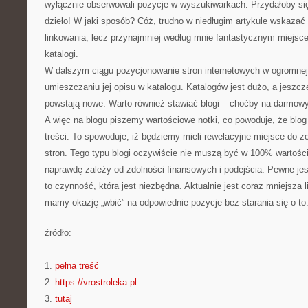
wyłącznie obserwowali pozycje w wyszukiwarkach. Przydałoby się
dzieło! W jaki sposób? Cóż, trudno w niedługim artykule wskaza
linkowania, lecz przynajmniej według mnie fantastycznym miejsc
katalogi.
W dalszym ciągu pozycjonowanie stron internetowych w ogromnej 
umieszczaniu jej opisu w katalogu. Katalogów jest dużo, a jeszcz
powstają nowe. Warto również stawiać blogi – choćby na darmow
A więc na blogu piszemy wartościowe notki, co powoduje, że blo
treści. To spowoduje, iż będziemy mieli rewelacyjne miejsce do z
stron. Tego typu blogi oczywiście nie muszą być w 100% wartośc
naprawdę zależy od zdolności finansowych i podejścia. Pewne jes
to czynność, która jest niezbędna. Aktualnie jest coraz mniejsza li
mamy okazję „wbić” na odpowiednie pozycje bez starania się o to
źródło:
———————————
1.
pełna treść
2.
https://vrostroleka.pl
3.
tutaj