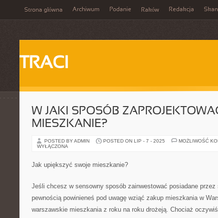
Archiwum
Podanie
Redakcja
Skan
Strona główna
Raków
TRACI
W JAKI SPOSÓB ZAPROJEKTOWA
MIESZKANIE?
POSTED BY ADMIN
POSTED ON LIP - 7 - 2025
MOŻLIWOŚĆ K
WYŁĄCZONA
Jak upiększyć swoje mieszkanie?
Jeśli chcesz w sensowny sposób zainwestować posiadane przez s
pewnością powinieneś pod uwagę wziąć zakup mieszkania w War
warszawskie mieszkania z roku na roku drożeją. Chociaż oczywiśc