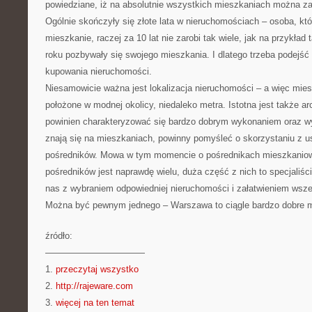
powiedziane, iż na absolutnie wszystkich mieszkaniach można za
Ogólnie skończyły się złote lata w nieruchomościach – osoba, któr
mieszkanie, raczej za 10 lat nie zarobi tak wiele, jak na przykład
roku pozbywały się swojego mieszkania. I dlatego trzeba podejść 
kupowania nieruchomości.
Niesamowicie ważna jest lokalizacja nieruchomości – a więc mie
położone w modnej okolicy, niedaleko metra. Istotna jest także arc
powinien charakteryzować się bardzo dobrym wykonaniem oraz wy
znają się na mieszkaniach, powinny pomyśleć o skorzystaniu z u
pośredników. Mowa w tym momencie o pośrednikach mieszkanio
pośredników jest naprawdę wielu, duża część z nich to specjaliś
nas z wybraniem odpowiedniej nieruchomości i załatwieniem wszel
Można być pewnym jednego – Warszawa to ciągle bardzo dobre mi
źródło:
———————————
1.
przeczytaj wszystko
2.
http://rajeware.com
3.
więcej na ten temat