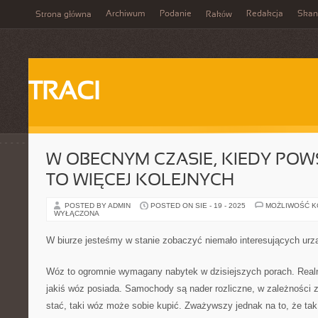
Archiwum
Podanie
Redakcja
Skan
Strona główna
Raków
TRACI
W OBECNYM CZASIE, KIEDY POW
TO WIĘCEJ KOLEJNYCH
POSTED BY ADMIN
POSTED ON SIE - 19 - 2025
MOŻLIWOŚĆ 
WYŁĄCZONA
W biurze jesteśmy w stanie zobaczyć niemało interesujących ur
Wóz to ogromnie wymagany nabytek w dzisiejszych porach. Realn
jakiś wóz posiada. Samochody są nader rozliczne, w zależności 
stać, taki wóz może sobie kupić. Zważywszy jednak na to, że tak