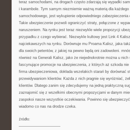
teraz samochodami, na drogach często zdarzają się wypadki sam
i karambole. Tym samym niezmiernie ważną materią dla każdego 
samochodowego, jest wykupienie odpowiedniego zabezpieczenia
Takie ubezpieczenie pozwoli ograniczyć straty, połączone z wy
naruszeniem. Na rynku jest teraz niezwykle wiele propozycji ubezp
przypadku z czego wybierać. Niezwykle kultowy jest Link 4 Kalisz,
najciekawszych na rynku. Dorównuje mu Proama Kalisz, jaka takż
dla swoich petentów, z jakiej na pewno będą oni zadowoleni. mnó
również na Generali Kalisz, jako że niejednokrotnie można u nich
fascynujące promocje na ubezpieczenia, z których aż szkoda nie
firma ubezpieczeniowa, dokłada wszelakich starań by dorównać s
przewidywaniom klientów. Każda z nich pragnie się wyróżniać, ż
klientów. Dlatego zanim się zdecydujemy na jedną praktyczną sug
zaznajomić się z wszelkimi obecnymi propozycjami w danym mieśc
zaspokoi nasze wszystkie oczekiwania. Powinno się ubezpieczyć 
wiadomo co nas na drodze czeka.
źródło:
———————————