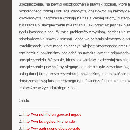
ubezpieczenia. Na pewno odszkodowanie prawnik poznań, które 
różnorodnego rodzaju sytuacji losowych, częstokroć są niezwykl
kryzysowych. Zagrożenia czyhają na nas z każdej strony, dlate
zwłaszcza o ubezpieczeniu mieszkania, jaki przecież jest tak n
życiu każdego z nas. W razie problemów z wypłatą, serdecznie 
odszkodowanie prawnik poznań. Mnóstwo ostatnio słyszymy o pr
kataklizmach, które mogą zniszczyć miejsce stworzonego przez 
tym bardziej powinniśmy posiadać na uwadze kwestię odpowiedn
ubezpieczyciela. W czasie, kiedy tak właściwie zdecydujemy się 
ubezpieczenie powinniśmy sięgnąć po rade nie tyle zawodowców, 
usług danej firmy ubezpieczeniowej, powinniśmy zaciekawić się 
dotyczącymi wypłaty przeróżnego typu świadczeń ubezpieczenio
jest ważne w życiu każdego z nas.
źródło:
———————————
1.
http://vonrichthofen-geocaching.de
2.
http://vvnbda-gelsenkirchen.de
3.
http://vw-audi-scene-ebersberg.de