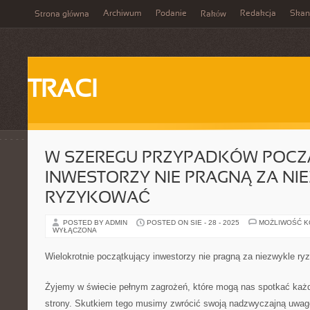
Archiwum
Podanie
Redakcja
Skan
Strona główna
Raków
TRACI
W SZEREGU PRZYPADKÓW POCZ
INWESTORZY NIE PRAGNĄ ZA NIE
RYZYKOWAĆ
POSTED BY ADMIN
POSTED ON SIE - 28 - 2025
MOŻLIWOŚĆ 
WYŁĄCZONA
Wielokrotnie początkujący inwestorzy nie pragną za niezwykle r
Żyjemy w świecie pełnym zagrożeń, które mogą nas spotkać każd
strony. Skutkiem tego musimy zwrócić swoją nadzwyczajną uwag