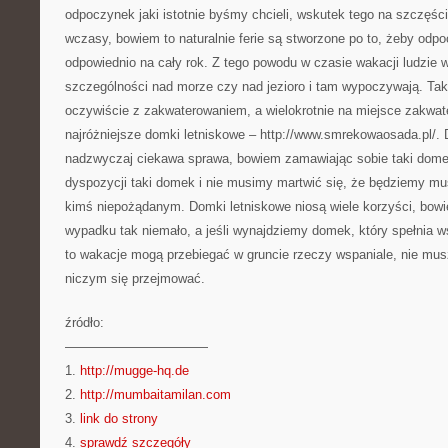
odpoczynek jaki istotnie byśmy chcieli, wskutek tego na szczęś
wczasy, bowiem to naturalnie ferie są stworzone po to, żeby odpoc
odpowiednio na cały rok. Z tego powodu w czasie wakacji ludzie 
szczególności nad morze czy nad jezioro i tam wypoczywają. Tak
oczywiście z zakwaterowaniem, a wielokrotnie na miejsce zakwat
najróżniejsze domki letniskowe – http://www.smrekowaosada.pl/. 
nadzwyczaj ciekawa sprawa, bowiem zamawiając sobie taki dome
dyspozycji taki domek i nie musimy martwić się, że będziemy musi
kimś niepożądanym. Domki letniskowe niosą wiele korzyści, bow
wypadku tak niemało, a jeśli wynajdziemy domek, który spełnia
to wakacje mogą przebiegać w gruncie rzeczy wspaniale, nie musz
niczym się przejmować.
źródło:
———————————
1.
http://mugge-hq.de
2.
http://mumbaitamilan.com
3.
link do strony
4.
sprawdź szczegóły