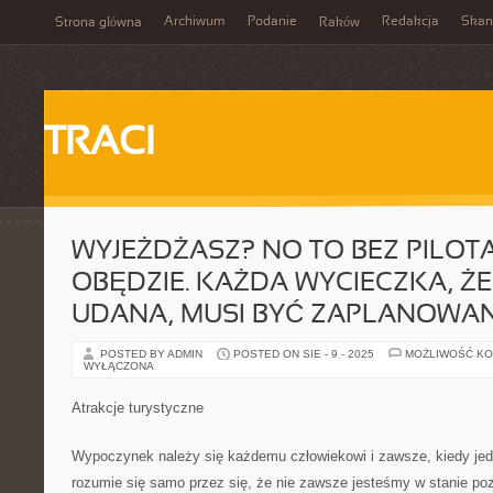
Archiwum
Podanie
Redakcja
Skan
Strona główna
Raków
TRACI
WYJEŻDŻASZ? NO TO BEZ PILOTA 
OBĘDZIE. KAŻDA WYCIECZKA, ŻE
UDANA, MUSI BYĆ ZAPLANOWA
POSTED BY ADMIN
POSTED ON SIE - 9 - 2025
MOŻLIWOŚĆ K
WYŁĄCZONA
Atrakcje turystyczne
Wypoczynek należy się każdemu człowiekowi i zawsze, kiedy jed
rozumie się samo przez się, że nie zawsze jesteśmy w stanie poz