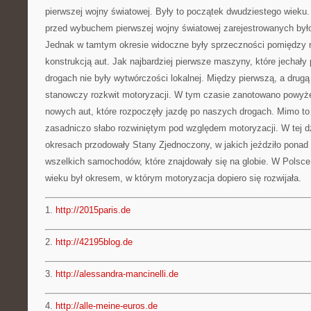
pierwszej wojny światowej. Były to początek dwudziestego wieku.
przed wybuchem pierwszej wojny światowej zarejestrowanych było
Jednak w tamtym okresie widoczne były sprzeczności pomiędzy r
konstrukcją aut. Jak najbardziej pierwsze maszyny, które jechał
drogach nie były wytwórczości lokalnej. Między pierwszą, a drugą
stanowczy rozkwit motoryzacji. W tym czasie zanotowano powyżej
nowych aut, które rozpoczęły jazdę po naszych drogach. Mimo t
zasadniczo słabo rozwiniętym pod względem motoryzacji. W tej d
okresach przodowały Stany Zjednoczony, w jakich jeździło ponad
wszelkich samochodów, które znajdowały się na globie. W Polsc
wieku był okresem, w którym motoryzacja dopiero się rozwijała.
1.
http://2015paris.de
2.
http://42195blog.de
3.
http://alessandra-mancinelli.de
4.
http://alle-meine-euros.de