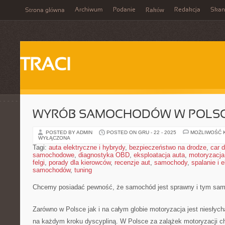
Archiwum
Podanie
Redakcja
Skan
Strona główna
Raków
TRACI
WYRÓB SAMOCHODÓW W POLS
POSTED BY ADMIN
POSTED ON GRU - 22 - 2025
MOŻLIWOŚĆ 
WYŁĄCZONA
Tagi:
auta elektryczne i hybrydy
,
bezpieczeństwo na drodze
,
car d
samochodowe
,
diagnostyka OBD
,
eksploatacja auta
,
motoryzacja
felgi
,
porady dla kierowców
,
recenzje aut
,
samochody
,
spalanie i 
samochodów
,
tuning
Chcemy posiadać pewność, że samochód jest sprawny i tym sa
Zarówno w Polsce jak i na całym globie motoryzacja jest niesłyc
na każdym kroku dyscypliną. W Polsce za zalążek motoryzacji ch