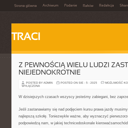
Archiwum
Podanie
Redakcja
Skan
Strona główna
Raków
TRACI
Z PEWNOŚCIĄ WIELU LUDZI ZAS
NIEJEDNOKROTNIE
POSTED BY ADMIN
POSTED ON SIE - 5 - 2025
MOŻLIWOŚĆ K
WYŁĄCZONA
W dzisiejszych czasach wszyscy jesteśmy zabiegani, bez zaprz
Jeśli zastanawiamy się nad podjęciem kursu prawa jazdy musim
najlepszą szkołę. Toniezwykle ważne, aby wyznaczyć pierwszor
podpowiedzą nam, w jakiej technicedoskonale kierowaćsamochód