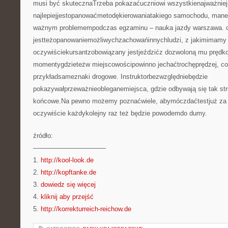
musi być skutecznaTrzeba pokazaćuczniowi wszystkienajważniej
najlepiejjestopanowaćmetodękierowaniatakiego samochodu, mane
ważnym problemempodczas egzaminu – nauka jazdy warszawa.
jestteżopanowaniemożliwychzachowańinnychludzi, z jakimimamy 
oczywiściekursantzobowiązany jestjeździćz dozwoloną mu prędkoś
momentygdzieteżw miejscowościpowinno jechaćtrochęprędzej, co
przykładsameznaki drogowe. Instruktorbezwzględniebędzie
pokazywałprzeważnieobleganemiejsca, gdzie odbywają się tak st
końcowe.Na pewno możemy poznaćwiele, abymóczdaćtestjuż za
oczywiście każdykolejny raz też będzie powodemdo dumy.
źródło:
———————————
1.
http://kool-look.de
2.
http://kopftanke.de
3.
dowiedz się więcej
4.
kliknij aby przejść
5.
http://korrekturreich-reichow.de