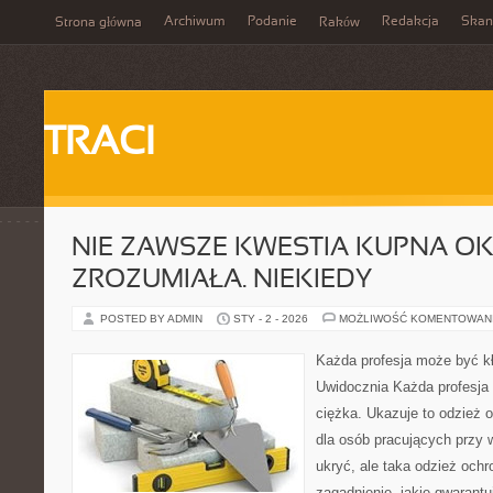
Archiwum
Podanie
Redakcja
Skan
Strona główna
Raków
TRACI
NIE ZAWSZE KWESTIA KUPNA OK
ZROZUMIAŁA. NIEKIEDY
POSTED BY ADMIN
STY - 2 - 2026
MOŻLIWOŚĆ KOMENTOWAN
Każda profesja może być kło
Uwidocznia Każda profesja 
ciężka. Ukazuje to odzież o
dla osób pracujących przy w
ukryć, ale taka odzież och
zagadnienie, jakie gwarantuj