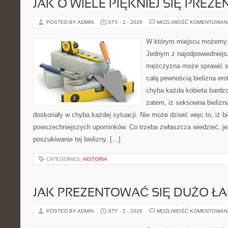
JAK O WIELE PIĘKNIEJ SIĘ PRE
POSTED BY ADMIN
STY - 2 - 2026
MOŻLIWOŚĆ KOMENTOWAN
W którym miejscu możemy t
Jednym z najodpowiedniejs
mężczyzna może sprawić sw
całą pewnością bielizna e
chyba każda kobieta bardzo 
zatem, iż seksowna bielizna
doskonały w chyba każdej sytuacji. Nie może dziwić więc to, iż bi
powszechniejszych upominków. Co trzeba zwłaszcza wiedzieć, jeż
poszukiwanie tej bielizny, […]
CATEGORIES:
HISTORIA
JAK PREZENTOWAĆ SIĘ DUŻO ŁA
POSTED BY ADMIN
STY - 2 - 2026
MOŻLIWOŚĆ KOMENTOWAN