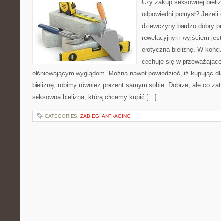
Czy zakup seksownej bieliz
odpowiedni pomysł? Jeżeli c
dziewczyny bardzo dobry p
rewelacyjnym wyjściem jest 
erotyczną bieliznę. W końc
cechuje się w przeważając
olśniewającym wyglądem. Można nawet powiedzieć, iż kupując dl
bieliznę, robimy również prezent samym sobie. Dobrze, ale co z
seksowna bielizna, którą chcemy kupić […]
CATEGORIES:
ZABIEGI ANTI-AGING