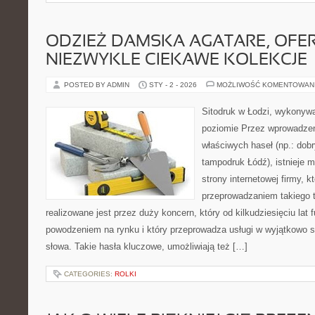
ODZIEŻ DAMSKA AGATARE, OFE
NIEZWYKLE CIEKAWE KOLEKCJE
POSTED BY ADMIN
STY - 2 - 2026
MOŻLIWOŚĆ KOMENTOWAN
Sitodruk w Łodzi, wykonyw
poziomie Przez wprowadze
właściwych haseł (np.: dobr
tampodruk Łódź), istnieje 
strony internetowej firmy, k
przeprowadzaniem takiego t
realizowane jest przez duży koncern, który od kilkudziesięciu la
powodzeniem na rynku i który przeprowadza usługi w wyjątkowo 
słowa. Takie hasła kluczowe, umożliwiają też […]
CATEGORIES:
ROLKI