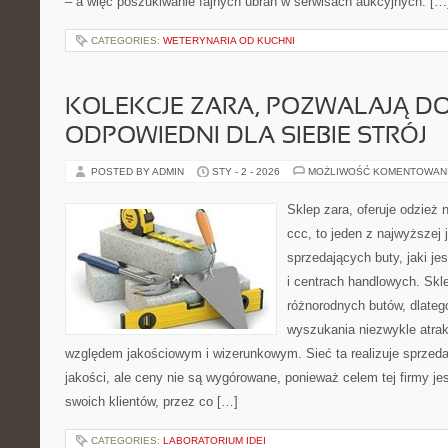
– a więc poszukiwanie fajnych ubrań w serwisach aukcyjnych. […
CATEGORIES:
WETERYNARIA OD KUCHNI
KOLEKCJE ZARA, POZWALAJĄ D
ODPOWIEDNI DLA SIEBIE STRÓJ
POSTED BY ADMIN
STY - 2 - 2026
MOŻLIWOŚĆ KOMENTOWAN
Sklep zara, oferuje odzież 
ccc, to jeden z najwyższej 
sprzedających buty, jaki je
i centrach handlowych. Skl
różnorodnych butów, dlate
wyszukania niezwykle atra
względem jakościowym i wizerunkowym. Sieć ta realizuje sprzeda
jakości, ale ceny nie są wygórowane, ponieważ celem tej firmy jes
swoich klientów, przez co […]
CATEGORIES:
LABORATORIUM IDEI