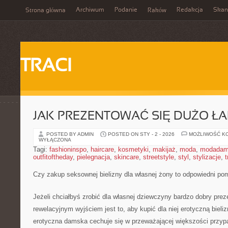
Archiwum
Podanie
Redakcja
Skan
Strona główna
Raków
TRACI
JAK PREZENTOWAĆ SIĘ DUŻO ŁA
POSTED BY ADMIN
POSTED ON STY - 2 - 2026
MOŻLIWOŚĆ K
WYŁĄCZONA
Tagi:
fashioninspo
,
haircare
,
kosmetyki
,
makijaż
,
moda
,
modadam
outfitoftheday
,
pielegnacja
,
skincare
,
streetstyle
,
styl
,
stylizacje
,
t
Czy zakup seksownej bielizny dla własnej żony to odpowiedni po
Jeżeli chciałbyś zrobić dla własnej dziewczyny bardzo dobry prez
rewelacyjnym wyjściem jest to, aby kupić dla niej erotyczną bieli
erotyczna damska cechuje się w przeważającej większości przy