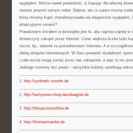
wyglądem. Można nawet powiedzieć, iż kupując dla własnej dziew
również prezent samym sobie. Dobrze, ale co zatem można zrobić
którą chcemy kupić charakteryzowała się eleganckim wyglądem, 
atrakcyjnymi cenami?
Prawdziwym strzałem w dziesiątkę jest to, aby najzwyczajniej w św
dziewczyny zakupić przez Internet. Coraz większa liczba ludzi ku
nocne, itp., właśnie za pośrednictwem Internetu. A w szczególnoś
ofertą sklepów internetowych. W Sieci prowadzi działalność sporo
i cała reszta mogą zostać przez nas zakupione, a więc to nic pr
Jednego możemy być pewni – wszystkie kobiety uwielbiają seks
1.
http://synthetic-sounds.de
2.
http://tachyonen-shop-davidwagner.de
3.
http://thespicemustflow.de
4.
http://thomasmatzka.de