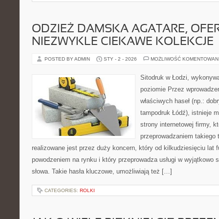
ODZIEŻ DAMSKA AGATARE, OFE
NIEZWYKLE CIEKAWE KOLEKCJE
POSTED BY ADMIN
STY - 2 - 2026
MOŻLIWOŚĆ KOMENTOWAN
Sitodruk w Łodzi, wykonyw
poziomie Przez wprowadze
właściwych haseł (np.: dobr
tampodruk Łódź), istnieje 
strony internetowej firmy, k
przeprowadzaniem takiego t
realizowane jest przez duży koncern, który od kilkudziesięciu la
powodzeniem na rynku i który przeprowadza usługi w wyjątkowo 
słowa. Takie hasła kluczowe, umożliwiają też […]
CATEGORIES:
ROLKI