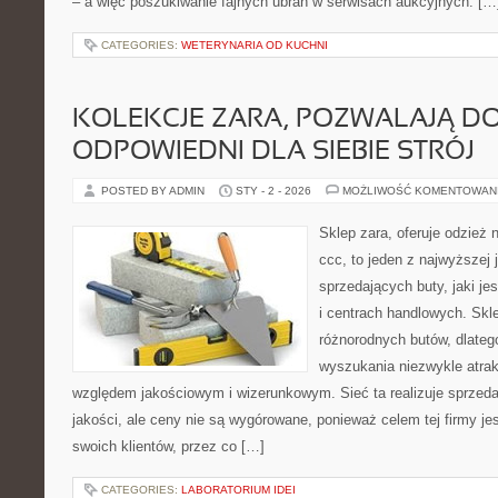
– a więc poszukiwanie fajnych ubrań w serwisach aukcyjnych. […
CATEGORIES:
WETERYNARIA OD KUCHNI
KOLEKCJE ZARA, POZWALAJĄ D
ODPOWIEDNI DLA SIEBIE STRÓJ
POSTED BY ADMIN
STY - 2 - 2026
MOŻLIWOŚĆ KOMENTOWAN
Sklep zara, oferuje odzież 
ccc, to jeden z najwyższej 
sprzedających buty, jaki je
i centrach handlowych. Skl
różnorodnych butów, dlate
wyszukania niezwykle atra
względem jakościowym i wizerunkowym. Sieć ta realizuje sprzeda
jakości, ale ceny nie są wygórowane, ponieważ celem tej firmy jes
swoich klientów, przez co […]
CATEGORIES:
LABORATORIUM IDEI