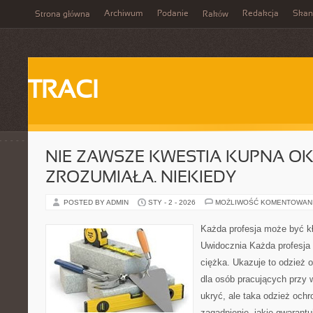
Archiwum
Podanie
Redakcja
Skan
Strona główna
Raków
TRACI
NIE ZAWSZE KWESTIA KUPNA OK
ZROZUMIAŁA. NIEKIEDY
POSTED BY ADMIN
STY - 2 - 2026
MOŻLIWOŚĆ KOMENTOWAN
Każda profesja może być kło
Uwidocznia Każda profesja 
ciężka. Ukazuje to odzież o
dla osób pracujących przy w
ukryć, ale taka odzież och
zagadnienie, jakie gwarantuj