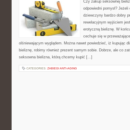
Czy zakup seksownej bieliz
odpowiedni pomysł? Jeżeli c
dziewczyny bardzo dobry p
rewelacyjnym wyjściem jest 
erotyczną bieliznę. W końc
cechuje się w przeważając
olśniewającym wyglądem. Można nawet powiedzieć, iż kupując dl
bieliznę, robimy również prezent samym sobie. Dobrze, ale co z
seksowna bielizna, którą chcemy kupić […]
CATEGORIES:
ZABIEGI ANTI-AGING