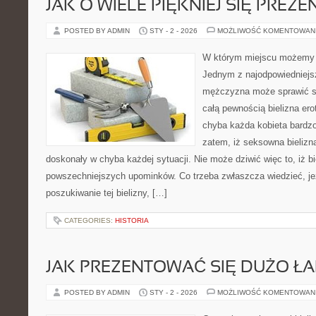
JAK O WIELE PIĘKNIEJ SIĘ PRE
POSTED BY ADMIN
STY - 2 - 2026
MOŻLIWOŚĆ KOMENTOWAN
W którym miejscu możemy t
Jednym z najodpowiedniejs
mężczyzna może sprawić sw
całą pewnością bielizna e
chyba każda kobieta bardzo 
zatem, iż seksowna bielizna
doskonały w chyba każdej sytuacji. Nie może dziwić więc to, iż bi
powszechniejszych upominków. Co trzeba zwłaszcza wiedzieć, jeż
poszukiwanie tej bielizny, […]
CATEGORIES:
HISTORIA
JAK PREZENTOWAĆ SIĘ DUŻO ŁA
POSTED BY ADMIN
STY - 2 - 2026
MOŻLIWOŚĆ KOMENTOWAN