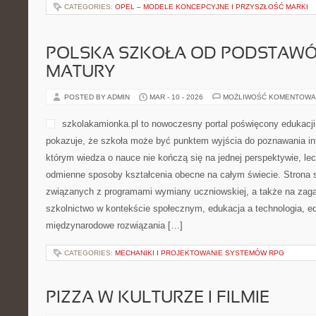
które dotyczą stylu ubierania się. Autorzy publikacji starają się p
sposób zrozumiały. Dzięki temu czytelnicy mogą tworzyć […]
CATEGORIES:
OPEL – MODELE KONCEPCYJNE I PRZYSZŁOŚĆ MARKI
POLSKA SZKOŁA OD PODSTAWÓ
MATURY
POSTED BY ADMIN
MAR - 10 - 2026
MOŻLIWOŚĆ KOMENTOWA
szkolakamionka.pl to nowo
edukacji międzynarodowej, 
może być punktem wyjścia
kultur. To platforma, w któ
kończą się na jednej persp
czytelnika przez odmienne
na całym świecie. Strona skupia się na tematach związanych z 
uczniowskiej, a także na zagadnieniach takich jak szkolnictwo w
edukacja a technologia, edukacja domowa, międzynarodowe rozw