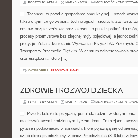
szeroko, czyli nie tylko jak
budowanie umiejętności. Na
konkretne podpowiedzi z in
dzieciom, rodzicom oraz p
świecie zagadnień w sposó
aby nauka była łatwiejsza, a jednocześnie sensowna – tak, by pro
rezultatów. Ciekawe adresy to Źłobki i Przedszkola Strona rozwija
CATEGORIES:
SZKOŁY PODSTAWOWE
PRZEMYSŁ LOTNICZY I OBRONN
POSTED BY ADMIN
MAR - 8 - 2026
MOŻLIWOŚĆ KOMENTOWAN
Techneau to portal o gospo
wszystkim przemyśle ciężki
wspiera: technologiach, siec
automatyzacji, łańcuchach 
oraz jakości. To punkt spot