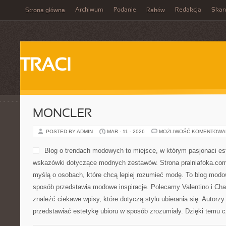
Archiwum
Podanie
Redakcja
Skan
Strona główna
Raków
TRACI
MONCLER
POSTED BY ADMIN
MAR - 11 - 2026
MOŻLIWOŚĆ KOMENTOWA
Blog o trendach modowych 
pasjonaci estetyki ubioru 
dotyczące modnych zestaw
pralniafoka.com.pl została
osobach, które chcą lepiej
modowy, który w przystępn
modowe inspiracje. Polecamy Valentino i Chanel. Na stronie moż