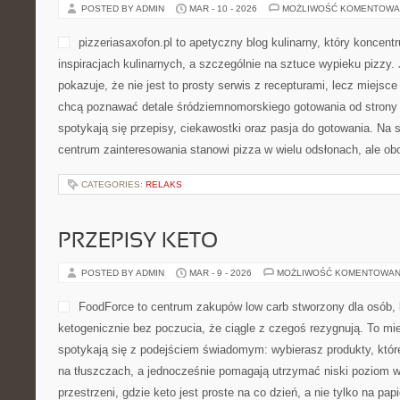
CATEGORIES:
MECHANIKI I PROJEKTOWANIE SYSTEMÓW RPG
PIZZA W KULTURZE I FILMIE
POSTED BY ADMIN
MAR - 10 - 2026
MOŻLIWOŚĆ KOMENTOWA
pizzeriasaxofon.pl to apetyc
koncentruje się na włoskich
szczególnie na sztuce wyp
charakter strony pokazuje, ż
recepturami, lecz miejsce s
chcą poznawać detale śród
od strony smakowej. To witryna, gdzie spotykają się przepisy, ci
gotowania. Na stronie widać wyraźnie, że centrum zainteresowani
odsłonach, ale obok […]
CATEGORIES:
RELAKS