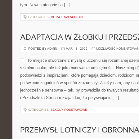
PRZEPISY KETO
POSTED BY ADMIN
MAR - 9 - 2026
MOŻLIWOŚĆ KOMENTOWAN
FoodForce to centrum zaku
osób, które chcą jeść keto
ciągle z czegoś rezygnują.
wygoda spotykają się z po
wybierasz produkty, które w
tłuszczach, a jednocześnie
poziom węglowodanów. Jeśli szukasz przestrzeni, gdzie keto jest 
tylko na papierze, ta idea jest dokładnie o tym. Nowe kategorie n
CATEGORIES:
METALE SZLACHETNE
ADAPTACJA W ŻŁOBKU I PRZED
POSTED BY ADMIN
MAR - 8 - 2026
MOŻLIWOŚĆ KOMENTOWAN
To miejsce stworzone z myś