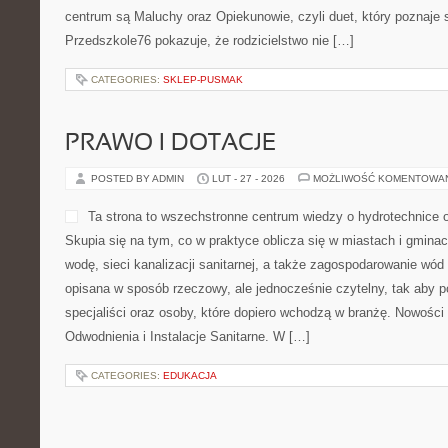
ogarniać procesy przemysł
pojęciowej, a jednocześnie doceniają inżynierską precyzję. Zoba
Przyszłość Przemysłu Ciężkiego i Logistyka i Transport w Prze
zainteresowania stoją zakłady, linia produkcyjna oraz urządzenia,
CATEGORIES:
SEZONOWE SMAKI
ZDROWIE I ROZWÓJ DZIECKA
POSTED BY ADMIN
MAR - 6 - 2026
MOŻLIWOŚĆ KOMENTOWAN
Przedszkole76 to przyjazny 
temat malucha spotyka się
codziennym życiem domu. T
by upraszczać pytania i po
pojawiają się od pierwszyc
okres przedszkolny. Zobacz 
Zdrowie i rozwój dziecka. W centrum są Maluchy oraz Opiekunowie
się na nowo każdego dnia. Przedszkole76 pokazuje, że rodziciels