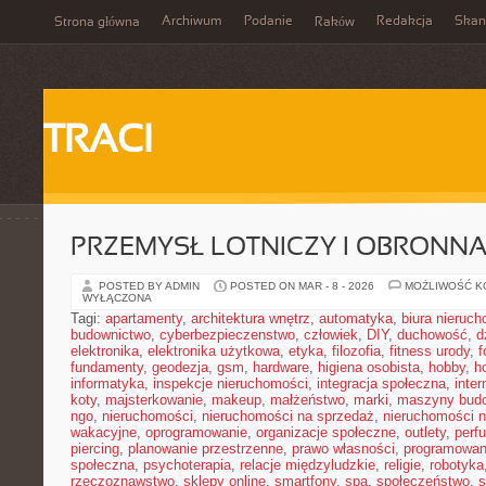
Archiwum
Podanie
Redakcja
Skan
Strona główna
Raków
TRACI
PRZEMYSŁ LOTNICZY I OBRONN
POSTED BY ADMIN
POSTED ON MAR - 8 - 2026
MOŻLIWOŚĆ 
WYŁĄCZONA
Tagi:
apartamenty
,
architektura wnętrz
,
automatyka
,
biura nieruc
budownictwo
,
cyberbezpieczenstwo
,
człowiek
,
DIY
,
duchowość
,
d
elektronika
,
elektronika użytkowa
,
etyka
,
filozofia
,
fitness urody
,
f
fundamenty
,
geodezja
,
gsm
,
hardware
,
higiena osobista
,
hobby
,
h
informatyka
,
inspekcje nieruchomości
,
integracja społeczna
,
inter
koty
,
majsterkowanie
,
makeup
,
małżeństwo
,
marki
,
maszyny bud
ngo
,
nieruchomości
,
nieruchomości na sprzedaż
,
nieruchomości 
wakacyjne
,
oprogramowanie
,
organizacje społeczne
,
outlety
,
perf
piercing
,
planowanie przestrzenne
,
prawo własności
,
programowan
społeczna
,
psychoterapia
,
relacje międzyludzkie
,
religie
,
robotyka
rzeczoznawstwo
,
sklepy online
,
smartfony
,
spa
,
społeczeństwo
,
s