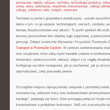
pomiarowe
,
tablety
,
tatuaże
,
technika
,
technologia produkcji
,
telew
uroda
,
wiara
,
wolontariat
,
wspólnoty mieszkaniowe
,
zabiegi odmła
zakupy
,
zdobienie ciała
,
związki
,
zwierzęta
Techneau to portal o gospodarce produkcyjnej – przede wszystki
także o tym, co go wspiera: technologiach, sieciach, zasilaniu, a
dostaw, bezpieczeństwie oraz jakości. To punkt spotkań dla osób,
procesy przemysłowe bez zbędnej mgły pojęciowej, a jednocześni
precyzję. Zobacz koniecznie Wyzwania i Przyszłość Przemysłu C
Transport w Przemyśle Ciężkim
. W centrum zainteresowania stoją
oraz urządzenia, które robią ciężki kawałek zadania w środowis
temperatur, zanieczyszczeń, wibracji, wilgoci czy ciągłej eksploat
konfiguruje się takie rozwiązania, jak je uruchamiać, jak je utrzy
optymalizować, żeby pracowały pewnie.
Szczególne miejsce zajmują tematy związane z przeróbką metali, 
mechaniczną, sektorem mocy oraz budownictwem przemysłowym. 
każdego”, pojawiają się treści, które pomagają połączyć kropki 
komponentami a produktem końcowym. Jeśli coś w przemyśle ma