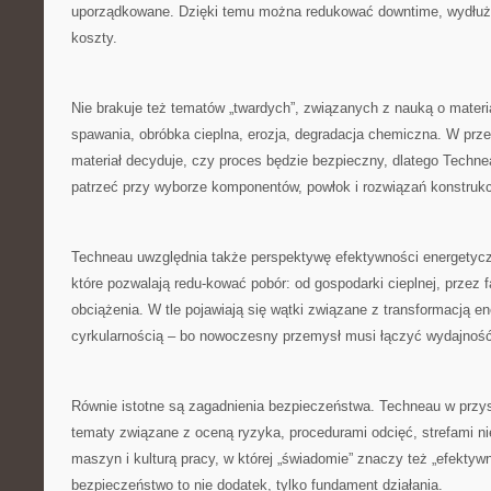
uporządkowane. Dzięki temu można redukować downtime, wydłuż
koszty.
Nie brakuje też tematów „twardych”, związanych z nauką o materia
spawania, obróbka cieplna, erozja, degradacja chemiczna. W prz
materiał decyduje, czy proces będzie bezpieczny, dlatego Techn
patrzeć przy wyborze komponentów, powłok i rozwiązań konstruk
Techneau uwzględnia także perspektywę efektywności energetycz
które pozwalają redu-kować pobór: od gospodarki cieplnej, przez fa
obciążenia. W tle pojawiają się wątki związane z transformacją e
cyrkularnością – bo nowoczesny przemysł musi łączyć wydajność
Równie istotne są zagadnienia bezpieczeństwa. Techneau w przy
tematy związane z oceną ryzyka, procedurami odcięć, strefami n
maszyn i kulturą pracy, w której „świadomie” znaczy też „efektyw
bezpieczeństwo to nie dodatek, tylko fundament działania.