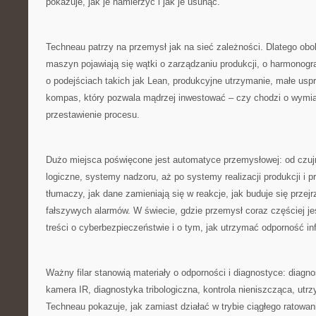
pokazuje, jak je namierzyć i jak je usunąć.
Techneau patrzy na przemysł jak na sieć zależności. Dlatego obok
maszyn pojawiają się wątki o zarządzaniu produkcji, o harmonog
o podejściach takich jak Lean, produkcyjne utrzymanie, małe us
kompas, który pozwala mądrzej inwestować – czy chodzi o wymia
przestawienie procesu.
Dużo miejsca poświęcone jest automatyce przemysłowej: od czuj
logiczne, systemy nadzoru, aż po systemy realizacji produkcji i p
tłumaczy, jak dane zamieniają się w reakcje, jak buduje się przejrz
fałszywych alarmów. W świecie, gdzie przemysł coraz częściej jes
treści o cyberbezpieczeństwie i o tym, jak utrzymać odporność inf
Ważny filar stanowią materiały o odporności i diagnostyce: diagn
kamera IR, diagnostyka tribologiczna, kontrola nieniszcząca, utr
Techneau pokazuje, jak zamiast działać w trybie ciągłego ratowan