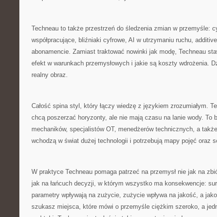
Techneau to także przestrzeń do śledzenia zmian w przemyśle: cy
współpracujące, bliźniaki cyfrowe, AI w utrzymaniu ruchu, additiv
abonamencie. Zamiast traktować nowinki jak modę, Techneau staw
efekt w warunkach przemysłowych i jakie są koszty wdrożenia. Dz
realny obraz.
Całość spina styl, który łączy wiedzę z językiem zrozumiałym. Te
chcą poszerzać horyzonty, ale nie mają czasu na lanie wody. To 
mechaników, specjalistów OT, menedżerów technicznych, a także 
wchodzą w świat dużej technologii i potrzebują mapy pojęć oraz 
W praktyce Techneau pomaga patrzeć na przemysł nie jak na zbi
jak na łańcuch decyzji, w którym wszystko ma konsekwencje: su
parametry wpływają na zużycie, zużycie wpływa na jakość, a jako
szukasz miejsca, które mówi o przemyśle ciężkim szeroko, a jed