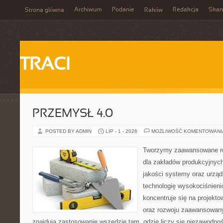
Archiwum
Podanie
Redakcja
Skan
Strona główna
Raków
TRACI
PRZEMYSŁ 4.0
POSTED BY ADMIN
LIP - 1 - 2026
MOŻLIWOŚĆ KOMENTOWAN
Tworzymy zaawansowane ro
dla zakładów produkcyjnych
jakości systemy oraz urzą
technologię wysokociśnieni
koncentruje się na projekto
oraz rozwoju zaawansowany
znajdują zastosowanie wszędzie tam, gdzie liczy się niezawodno