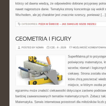
którzy od dawna wiedzą, że odpowiednio dobrane przyprawy potraf
nawet najprostsze danie. Tematyka strony koncentruje się wokół
Wschodem, ale jej charakter jest znacznie szerszy, ponieważ […]
CATEGORIES:
PIZZA W ŚWIECIE – JAK SMAKUJE GDZIE INDZIEJ
GEOMETRIA I FIGURY
POSTED BY ADMIN
CZE - 9 - 2026
MOŻLIWOŚĆ KOMENTOWAN
SuperMatma.pl to przystępn
poświęcony matematyce, któ
wzorów, równań i logicznyc
ciekawy. Strona została st
które chcą poszerzać wied
miejsce, w którym osoba pr
egzaminu może znaleźć ciekawostki dotyczące zarówno podstawo
bardziej zaawansowanych tematów matematycznych. Zobacz takż
Matematyka. Serwis internetowa przestrzeń dla miłośników liczb