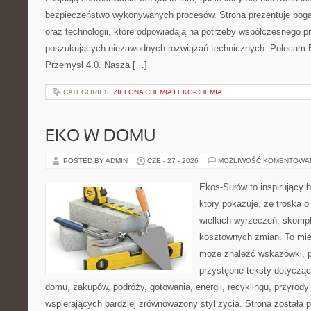
bezpieczeństwo wykonywanych procesów. Strona prezentuje bogat
oraz technologii, które odpowiadają na potrzeby współczesnego p
poszukujących niezawodnych rozwiązań technicznych. Polecam E
Przemysł 4.0. Nasza […]
CATEGORIES:
ZIELONA CHEMIA I EKO-CHEMIA
EKO W DOMU
POSTED BY ADMIN
CZE - 27 - 2026
MOŻLIWOŚĆ KOMENTOWA
Ekos-Sułów to inspirujący b
który pokazuje, że troska 
wielkich wyrzeczeń, skompl
kosztownych zmian. To miej
może znaleźć wskazówki, p
przystępne teksty dotyczą
domu, zakupów, podróży, gotowania, energii, recyklingu, przyrod
wspierających bardziej zrównoważony styl życia. Strona została