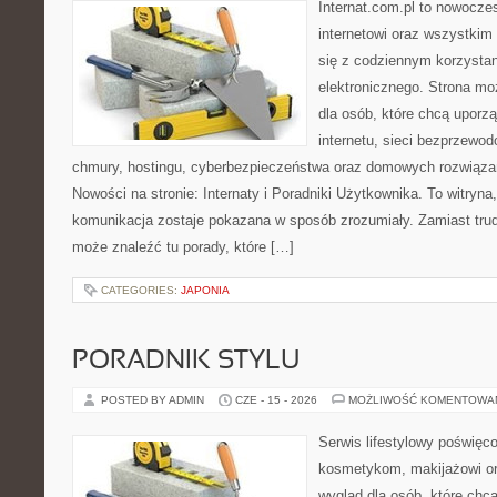
Internat.com.pl to nowocze
internetowi oraz wszystkim
się z codziennym korzysta
elektronicznego. Strona m
dla osób, które chcą uporz
internetu, sieci bezprzewo
chmury, hostingu, cyberbezpieczeństwa oraz domowych rozwiąza
Nowości na stronie: Internaty i Poradniki Użytkownika. To witry
komunikacja zostaje pokazana w sposób zrozumiały. Zamiast trudn
może znaleźć tu porady, które […]
CATEGORIES:
JAPONIA
PORADNIK STYLU
POSTED BY ADMIN
CZE - 15 - 2026
MOŻLIWOŚĆ KOMENTOWA
Serwis lifestylowy poświęcon
kosmetykom, makijażowi or
wygląd dla osób, które chc