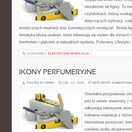
niezależnie od figury. To m
czytelnikach, którzy szuka
dotyczących stylizacji, cod
estetycznych inspiracji oraz kosmetycznych rozwiązań. Strona ł
tematyką bliską osobom, które interesują się stylem dla różnych 
komfortem i pięknem w naturalnym wydaniu. Polecamy Lifestyle i
CATEGORIES:
ELEKTRYCZNA REWOLUCJA
IKONY PERFUMERYJNE
POSTED BY ADMIN
CZE - 13 - 2026
MOŻLIWOŚĆ KOMENTOWA
Orientalno-przyprawowy char
jest to serwis stworzony z 
odkrywają intensywne aroma
kulinarne inspiracje z różny
internetowa przestrzeń, kt
zarówno osoby eksperymentu