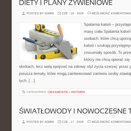
DIETY I PLANY ŻYWIENIOWE
POSTED BY ADMIN
CZE - 18 - 2026
MOŻLIWOŚĆ KOMENTOWA
Spalarnia kalorii – przystę
masy ciała Spalarnia kalori
osobach, które chcą uporz
kalorii i szukają przystępn
zrozumiały sposób. To przes
którzy nie chcą opierać się
skrótach, lecz wolą spojrzeć na zdrowy styl życia szerzej: przez
porusza tematy, które mogą zainteresować zarówno osoby stawiają
tych, […]
CATEGORIES:
CIEKAWOSTKI I HISTORIA
ŚWIATŁOWODY I NOWOCZESNE 
POSTED BY ADMIN
CZE - 17 - 2026
MOŻLIWOŚĆ KOMENTOWA