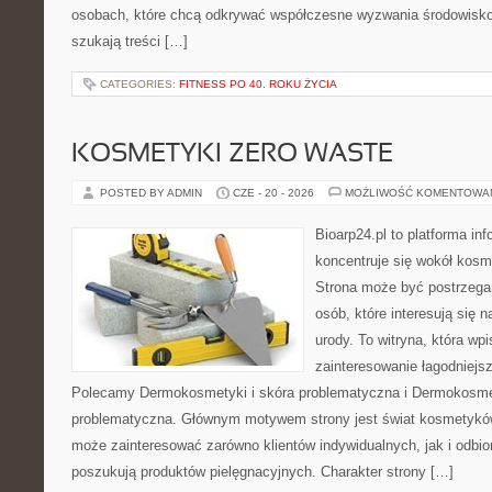
osobach, które chcą odkrywać współczesne wyzwania środowisko
szukają treści […]
CATEGORIES:
FITNESS PO 40. ROKU ŻYCIA
KOSMETYKI ZERO WASTE
POSTED BY ADMIN
CZE - 20 - 2026
MOŻLIWOŚĆ KOMENTOWA
Bioarp24.pl to platforma in
koncentruje się wokół kos
Strona może być postrzegan
osób, które interesują się 
urody. To witryna, która wp
zainteresowanie łagodniejs
Polecamy Dermokosmetyki i skóra problematyczna i Dermokosmet
problematyczna. Głównym motywem strony jest świat kosmetyków
może zainteresować zarówno klientów indywidualnych, jak i odbio
poszukują produktów pielęgnacyjnych. Charakter strony […]