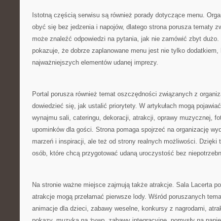
Istotną częścią serwisu są również porady dotyczące menu. Orga
obyć się bez jedzenia i napojów, dlatego strona porusza tematy zw
może znaleźć odpowiedzi na pytania, jak nie zamówić zbyt dużo. 
pokazuje, że dobrze zaplanowane menu jest nie tylko dodatkiem,
najważniejszych elementów udanej imprezy.
Portal porusza również temat oszczędności związanych z organiz
dowiedzieć się, jak ustalić priorytety. W artykułach mogą pojawia
wynajmu sali, cateringu, dekoracji, atrakcji, oprawy muzycznej, f
upominków dla gości. Strona pomaga spojrzeć na organizację wyda
marzeń i inspiracji, ale też od strony realnych możliwości. Dzięki
osób, które chcą przygotować udaną uroczystość bez niepotrzeb
Na stronie ważne miejsce zajmują także atrakcje. Sala Lacerta p
atrakcje mogą przełamać pierwsze lody. Wśród poruszanych tem
animacje dla dzieci, zabawy weselne, konkursy z nagrodami, atra
pokazy, muzyka na żywo, zabawy integracyjne, pomysły na panień