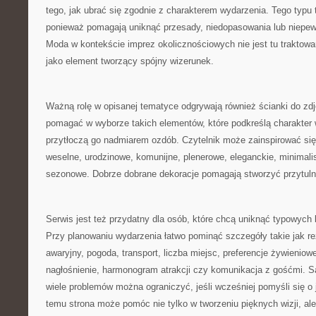
tego, jak ubrać się zgodnie z charakterem wydarzenia. Tego typu 
ponieważ pomagają uniknąć przesady, niedopasowania lub niepew
Moda w kontekście imprez okolicznościowych nie jest tu traktow
jako element tworzący spójny wizerunek.
Ważną rolę w opisanej tematyce odgrywają również ścianki do zd
pomagać w wyborze takich elementów, które podkreślą charakter w
przytłoczą go nadmiarem ozdób. Czytelnik może zainspirować si
weselne, urodzinowe, komunijne, plenerowe, eleganckie, minimali
sezonowe. Dobrze dobrane dekoracje pomagają stworzyć przytuln
Serwis jest też przydatny dla osób, które chcą uniknąć typowych
Przy planowaniu wydarzenia łatwo pominąć szczegóły takie jak re
awaryjny, pogoda, transport, liczba miejsc, preferencje żywieniow
nagłośnienie, harmonogram atrakcji czy komunikacja z gośćmi. S
wiele problemów można ograniczyć, jeśli wcześniej pomyśli się o 
temu strona może pomóc nie tylko w tworzeniu pięknych wizji, ale