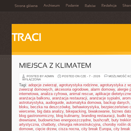
Archiwum
Podanie
Redakcja
Skan
Strona główna
Raków
TRACI
MIEJSCA Z KLIMATEM
POSTED BY ADMIN
POSTED ON CZE - 7 - 2026
MOŻLIWOŚĆ K
WYŁĄCZONA
Tagi:
adopcje zwierząt
,
agroturystyka rodzinne
,
agroturystyka z 
zwierząt domowych
,
akcesoria ogrodowe
,
alarm domowy
,
alergie
internetowa
,
analiza cyfrowa
,
animal rescue
,
aplikacje dietetyczne
aranżacja balkonu
,
aranżacja restauracji
,
aranżacje sypialni
,
arom
astroturystyka
,
audioguide
,
automatyka domowa
,
backup danych
bloku
,
beczka na deszczówkę
,
behawiorystyka
,
bezpieczeństwo 
wiercenie
,
big data analizy
,
bikepacking
,
biwakowanie
,
biznes data
blog gastronomiczny
,
blog kulinarny
,
branding restauracji
,
budki l
drewniane
,
budownictwo energooszczędne
,
bushcraft
,
buty trekk
artystyczna
,
chatboty
,
chirurgia rekonstrukcyjna
,
choroby roślin 
domowe
,
cięcie drzew
,
cisza nocna
,
city break Europa
,
city break