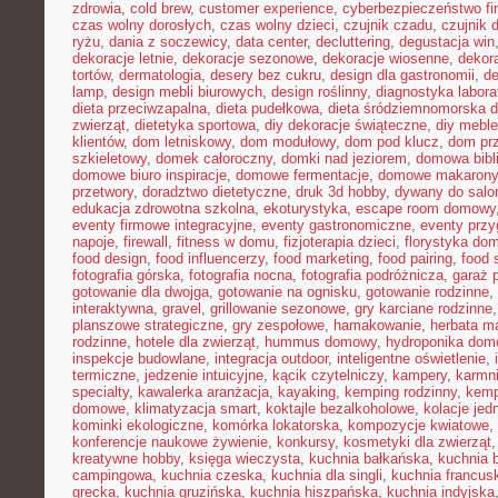
zdrowia
,
cold brew
,
customer experience
,
cyberbezpieczeństwo f
czas wolny dorosłych
,
czas wolny dzieci
,
czujnik czadu
,
czujnik
ryżu
,
dania z soczewicy
,
data center
,
decluttering
,
degustacja win
dekoracje letnie
,
dekoracje sezonowe
,
dekoracje wiosenne
,
dekor
tortów
,
dermatologia
,
desery bez cukru
,
design dla gastronomii
,
de
lamp
,
design mebli biurowych
,
design roślinny
,
diagnostyka labora
dieta przeciwzapalna
,
dieta pudełkowa
,
dieta śródziemnomorska d
zwierząt
,
dietetyka sportowa
,
diy dekoracje świąteczne
,
diy meble
klientów
,
dom letniskowy
,
dom modułowy
,
dom pod klucz
,
dom pr
szkieletowy
,
domek całoroczny
,
domki nad jeziorem
,
domowa bibl
domowe biuro inspiracje
,
domowe fermentacje
,
domowe makarony
przetwory
,
doradztwo dietetyczne
,
druk 3d hobby
,
dywany do salo
edukacja zdrowotna szkolna
,
ekoturystyka
,
escape room domowy
eventy firmowe integracyjne
,
eventy gastronomiczne
,
eventy prz
napoje
,
firewall
,
fitness w domu
,
fizjoterapia dzieci
,
florystyka do
food design
,
food influencerzy
,
food marketing
,
food pairing
,
food 
fotografia górska
,
fotografia nocna
,
fotografia podróżnicza
,
garaż 
gotowanie dla dwojga
,
gotowanie na ognisku
,
gotowanie rodzinne
,
interaktywna
,
gravel
,
grillowanie sezonowe
,
gry karciane rodzinne
planszowe strategiczne
,
gry zespołowe
,
hamakowanie
,
herbata m
rodzinne
,
hotele dla zwierząt
,
hummus domowy
,
hydroponika do
inspekcje budowlane
,
integracja outdoor
,
inteligentne oświetlenie
,
termiczne
,
jedzenie intuicyjne
,
kącik czytelniczy
,
kampery
,
karmni
specialty
,
kawalerka aranżacja
,
kayaking
,
kemping rodzinny
,
kemp
domowe
,
klimatyzacja smart
,
koktajle bezalkoholowe
,
kolacje je
kominki ekologiczne
,
komórka lokatorska
,
kompozycje kwiatowe
,
konferencje naukowe żywienie
,
konkursy
,
kosmetyki dla zwierząt
kreatywne hobby
,
księga wieczysta
,
kuchnia bałkańska
,
kuchnia b
campingowa
,
kuchnia czeska
,
kuchnia dla singli
,
kuchnia francus
grecka
,
kuchnia gruzińska
,
kuchnia hiszpańska
,
kuchnia indyjska