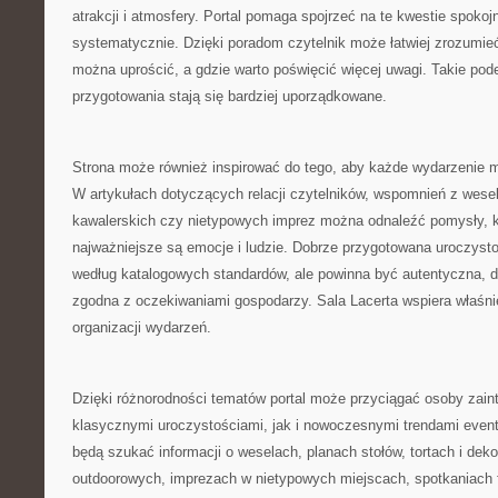
atrakcji i atmosfery. Portal pomaga spojrzeć na te kwestie spokojni
systematycznie. Dzięki poradom czytelnik może łatwiej zrozumieć
można uprościć, a gdzie warto poświęcić więcej uwagi. Takie pode
przygotowania stają się bardziej uporządkowane.
Strona może również inspirować do tego, aby każde wydarzenie mi
W artykułach dotyczących relacji czytelników, wspomnień z wesel
kawalerskich czy nietypowych imprez można odnaleźć pomysły, k
najważniejsze są emocje i ludzie. Dobrze przygotowana uroczysto
według katalogowych standardów, ale powinna być autentyczna, 
zgodna z oczekiwaniami gospodarzy. Sala Lacerta wspiera właśnie
organizacji wydarzeń.
Dzięki różnorodności tematów portal może przyciągać osoby zai
klasycznymi uroczystościami, jak i nowoczesnymi trendami even
będą szukać informacji o weselach, planach stołów, tortach i dekor
outdoorowych, imprezach w nietypowych miejscach, spotkaniach 