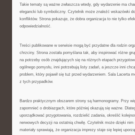
Takie tematy są ważne zwłaszcza wtedy, gdy wydarzenie ma charak
elegancki lub symboliczny. Czytelnik może znaleźć wskazówki do
konfliktów. Strona pokazuje, że dobra organizacja to nie tylko efe
odpowiedzialność.
Treści publikowane w serwisie mogą być przydatne dla rodzin org
chrzciny. Strona została pomyślana tak, aby inspirować różne gr
na potrzeby osób znajdujących się na różnych etapach przygotow
ogólnego pomysłu, inni potrzebują listy zadań, a jeszcze inni ch
problem, który pojawił się tuż przed wydarzeniem. Sala Lacert
z tych przypadków.
Bardzo praktycznym obszarem strony są harmonogramy. Przy wi
zapomnieć o drobiazgach, które później okazują się ważne. Dlate
uporządkować przygotowania, rozdzielić zadania, określić kolejno
nerwowych decyzji na ostatnią chwilę. Czytelnik może dzięki nim
materiały sprawiają, że organizacja imprezy staje się lepiej upor