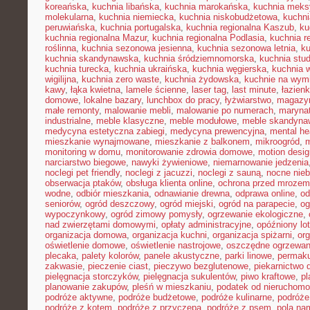
koreańska
,
kuchnia libańska
,
kuchnia marokańska
,
kuchnia mek
molekularna
,
kuchnia niemiecka
,
kuchnia niskobudżetowa
,
kuchni
peruwiańska
,
kuchnia portugalska
,
kuchnia regionalna Kaszub
,
ku
kuchnia regionalna Mazur
,
kuchnia regionalna Podlasia
,
kuchnia r
roślinna
,
kuchnia sezonowa jesienna
,
kuchnia sezonowa letnia
,
k
kuchnia skandynawska
,
kuchnia śródziemnomorska
,
kuchnia stu
kuchnia turecka
,
kuchnia ukraińska
,
kuchnia węgierska
,
kuchnia 
wigilijna
,
kuchnia zero waste
,
kuchnia żydowska
,
kuchnie na wymi
kawy
,
łąka kwietna
,
lamele ścienne
,
laser tag
,
last minute
,
łazien
domowe
,
lokalne bazary
,
lunchbox do pracy
,
łyżwiarstwo
,
magazyn
małe remonty
,
malowanie mebli
,
malowanie po numerach
,
maryna
industrialne
,
meble klasyczne
,
meble modułowe
,
meble skandyna
medycyna estetyczna zabiegi
,
medycyna prewencyjna
,
mental he
mieszkanie wynajmowane
,
mieszkanie z balkonem
,
mikroogród
,
m
monitoring w domu
,
monitorowanie zdrowia domowe
,
motion desig
narciarstwo biegowe
,
nawyki żywieniowe
,
niemarnowanie jedzenia
noclegi pet friendly
,
noclegi z jacuzzi
,
noclegi z sauną
,
nocne nie
obserwacja ptaków
,
obsługa klienta online
,
ochrona przed mrozem
wodne
,
odbiór mieszkania
,
odnawianie drewna
,
odprawa online
,
od
seniorów
,
ogród deszczowy
,
ogród miejski
,
ogród na parapecie
,
og
wypoczynkowy
,
ogród zimowy pomysły
,
ogrzewanie ekologiczne
,
nad zwierzętami domowymi
,
opłaty administracyjne
,
opóźniony lot
organizacja domowa
,
organizacja kuchni
,
organizacja spiżarni
,
org
oświetlenie domowe
,
oświetlenie nastrojowe
,
oszczędne ogrzewan
plecaka
,
palety kolorów
,
panele akustyczne
,
parki linowe
,
permaku
zakwasie
,
pieczenie ciast
,
pieczywo bezglutenowe
,
piekarnictwo
pielęgnacja storczyków
,
pielęgnacja sukulentów
,
piwo kraftowe
,
pl
planowanie zakupów
,
pleśń w mieszkaniu
,
podatek od nieruchomo
podróże aktywne
,
podróże budżetowe
,
podróże kulinarne
,
podróże
podróże z kotem
,
podróże z przyczepą
,
podróże z psem
,
pola na