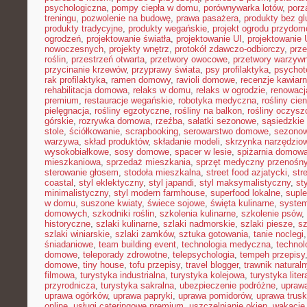
psychologiczna
,
pompy ciepła w domu
,
porównywarka lotów
,
porz
treningu
,
pozwolenie na budowę
,
prawa pasażera
,
produkty bez gl
produkty tradycyjne
,
produkty wegańskie
,
projekt ogrodu przydo
ogrodzeń
,
projektowanie światła
,
projektowanie UI
,
projektowanie
nowoczesnych
,
projekty wnętrz
,
protokół zdawczo-odbiorczy
,
prz
roślin
,
przestrzeń otwarta
,
przetwory owocowe
,
przetwory warzyw
przycinanie krzewów
,
przyprawy świata
,
psy profilaktyka
,
psychot
rak profilaktyka
,
ramen domowy
,
ravioli domowe
,
recenzje kawiarn
rehabilitacja domowa
,
relaks w domu
,
relaks w ogrodzie
,
renowacj
premium
,
restauracje wegańskie
,
robotyka medyczna
,
rośliny cie
pielęgnacja
,
rośliny egzotyczne
,
rośliny na balkon
,
rośliny oczysz
górskie
,
rozrywka domowa
,
rzeźba
,
sałatki sezonowe
,
sąsiedzkie 
stole
,
ściółkowanie
,
scrapbooking
,
serowarstwo domowe
,
sezono
warzywa
,
skład produktów
,
składanie modeli
,
skrzynka narzędzio
wysokobiałkowe
,
sosy domowe
,
spacer w lesie
,
spiżarnia domow
mieszkaniowa
,
sprzedaż mieszkania
,
sprzęt medyczny przenośn
sterowanie głosem
,
stodoła mieszkalna
,
street food azjatycki
,
str
coastal
,
styl eklektyczny
,
styl japandi
,
styl maksymalistyczny
,
st
minimalistyczny
,
styl modern farmhouse
,
superfood lokalne
,
suple
w domu
,
suszone kwiaty
,
świece sojowe
,
święta kulinarne
,
system
domowych
,
szkodniki roślin
,
szkolenia kulinarne
,
szkolenie psów
,
historyczne
,
szlaki kulinarne
,
szlaki nadmorskie
,
szlaki piesze
,
sz
szlaki winiarskie
,
szlaki zamków
,
sztuka gotowania
,
tanie noclegi
śniadaniowe
,
team building event
,
technologia medyczna
,
technol
domowe
,
teleporady zdrowotne
,
telepsychologia
,
tempeh przepisy
domowe
,
tiny house
,
tofu przepisy
,
travel blogger
,
trawnik naturaln
filmowa
,
turystyka industrialna
,
turystyka kolejowa
,
turystyka lite
przyrodnicza
,
turystyka sakralna
,
ubezpieczenie podróżne
,
uprawa
uprawa ogórków
,
uprawa papryki
,
uprawa pomidorów
,
uprawa trus
online
,
usługi cateringowe premium
,
uszczelnianie okien
,
wakacje